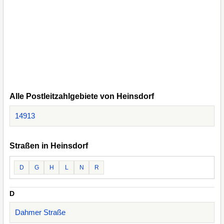
Alle Postleitzahlgebiete von Heinsdorf
14913
Straßen in Heinsdorf
D
G
H
L
N
R
D
Dahmer Straße