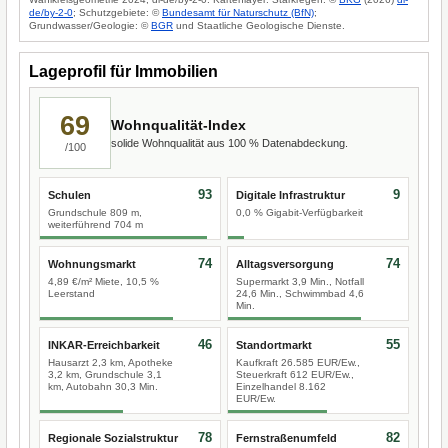
de/by-2-0
; Schutzgebiete: ©
Bundesamt für Naturschutz (BfN)
;
Grundwasser/Geologie: ©
BGR
und Staatliche Geologische Dienste.
Lageprofil für Immobilien
69
Wohnqualität-Index
solide Wohnqualität aus 100 % Datenabdeckung.
/100
93
9
Schulen
Digitale Infrastruktur
Grundschule 809 m,
0,0 % Gigabit-Verfügbarkeit
weiterführend 704 m
74
74
Wohnungsmarkt
Alltagsversorgung
4,89 €/m² Miete, 10,5 %
Supermarkt 3,9 Min., Notfall
Leerstand
24,6 Min., Schwimmbad 4,6
Min.
46
55
INKAR-Erreichbarkeit
Standortmarkt
Hausarzt 2,3 km, Apotheke
Kaufkraft 26.585 EUR/Ew.,
3,2 km, Grundschule 3,1
Steuerkraft 612 EUR/Ew.,
km, Autobahn 30,3 Min.
Einzelhandel 8.162
EUR/Ew.
78
82
Regionale Sozialstruktur
Fernstraßenumfeld