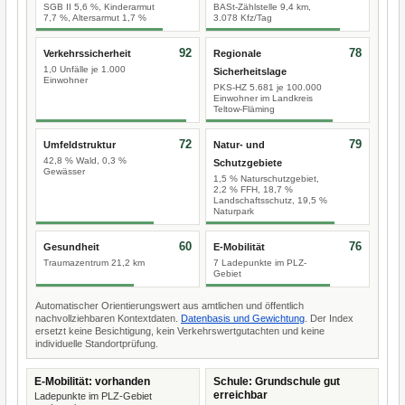
SGB II 5,6 %, Kinderarmut
BASt-Zählstelle 9,4 km,
7,7 %, Altersarmut 1,7 %
3.078 Kfz/Tag
92
78
Verkehrssicherheit
Regionale
1,0 Unfälle je 1.000
Sicherheitslage
Einwohner
PKS-HZ 5.681 je 100.000
Einwohner im Landkreis
Teltow-Fläming
72
79
Umfeldstruktur
Natur- und
42,8 % Wald, 0,3 %
Schutzgebiete
Gewässer
1,5 % Naturschutzgebiet,
2,2 % FFH, 18,7 %
Landschaftsschutz, 19,5 %
Naturpark
60
76
Gesundheit
E-Mobilität
Traumazentrum 21,2 km
7 Ladepunkte im PLZ-
Gebiet
Automatischer Orientierungswert aus amtlichen und öffentlich
nachvollziehbaren Kontextdaten.
Datenbasis und Gewichtung
. Der Index
ersetzt keine Besichtigung, kein Verkehrswertgutachten und keine
individuelle Standortprüfung.
E-Mobilität: vorhanden
Schule: Grundschule gut
erreichbar
Ladepunkte im PLZ-Gebiet