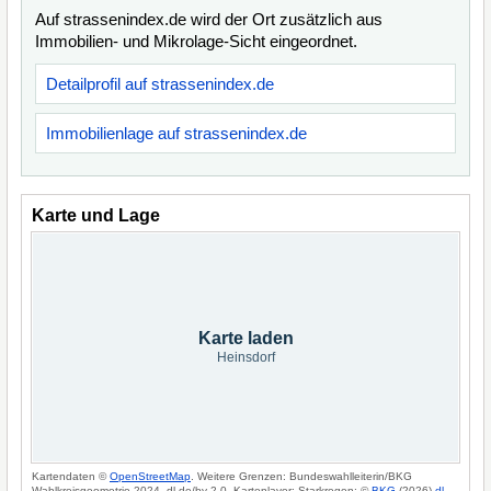
Auf strassenindex.de wird der Ort zusätzlich aus
Immobilien- und Mikrolage-Sicht eingeordnet.
Detailprofil auf strassenindex.de
Immobilienlage auf strassenindex.de
Karte und Lage
Karte laden
Heinsdorf
Kartendaten ©
OpenStreetMap
. Weitere Grenzen: Bundeswahlleiterin/BKG
Wahlkreisgeometrie 2024, dl-de/by-2-0. Kartenlayer: Starkregen: ©
BKG
(2026)
dl-