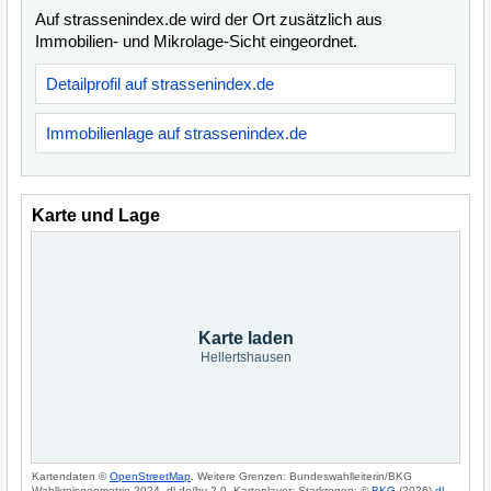
Auf strassenindex.de wird der Ort zusätzlich aus
Immobilien- und Mikrolage-Sicht eingeordnet.
Detailprofil auf strassenindex.de
Immobilienlage auf strassenindex.de
Karte und Lage
Karte laden
Hellertshausen
Kartendaten ©
OpenStreetMap
. Weitere Grenzen: Bundeswahlleiterin/BKG
Wahlkreisgeometrie 2024, dl-de/by-2-0. Kartenlayer: Starkregen: ©
BKG
(2026)
dl-