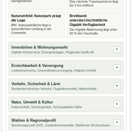
nachgewiesen.
Das nächste Traumazentrum liegt
bis 5 km entfernt.
Naturumfeld: Naturpark prägt
Breitband:
die Lage
unterdurchschnittliche
Gigabit-Verfügbarkeit
BfN: Naturparkfläche liegt in
wesentlichem Umfang in der
Die Gigabit-Abdeckung liegt unter
Gemeinde.
50 % der Haushalte.
Immobilien & Wohnungsmarkt
Digitale Infrastruktur, Energieanlagen, Regionale Kaufkraft
Erreichbarkeit & Versorgung
Ladeinfrastruktur, Gesundheitsversorgung, Heliport-Umfeld
Verkehr, Sicherheit & Lärm
Bundesfernstraßen-Verkehr, Flughafenumfeld, Hafenumfeld
Natur, Umwelt & Kultur
Kulturumfeld, Schutzgebiete, Schutzgebiete Nähe
Wahlen & Regionalprofil
Bundestagswahl 2025, Zweitstimmenanteile, Wahlkreis-Strukturdaten