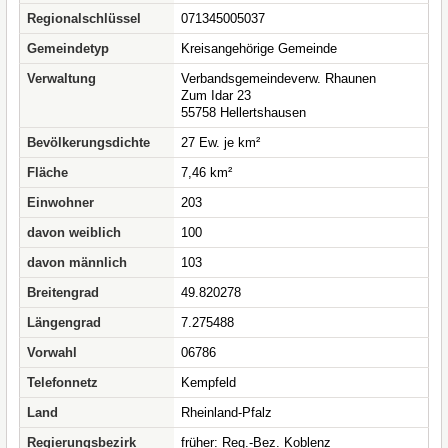
Regionalschlüssel
071345005037
Gemeindetyp
Kreisangehörige Gemeinde
Verwaltung
Verbandsgemeindeverw. Rhaunen
Zum Idar 23
55758 Hellertshausen
Bevölkerungsdichte
27 Ew. je km²
Fläche
7,46 km²
Einwohner
203
davon weiblich
100
davon männlich
103
Breitengrad
49.820278
Längengrad
7.275488
Vorwahl
06786
Telefonnetz
Kempfeld
Land
Rheinland-Pfalz
Regierungsbezirk
früher: Reg.-Bez. Koblenz