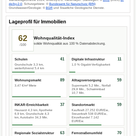
de/by-2-0
; Schutzgebiete: ©
Bundesamt für Naturschutz (BfN)
;
Grundwasser/Geologie: ©
BGR
und Staatliche Geologische Dienste.
Lageprofil für Immobilien
62
Wohnqualität-Index
solide Wohnqualität aus 100 % Datenabdeckung.
/100
41
11
Schulen
Digitale Infrastruktur
Grundschule 3,3 km,
1,0 % Gigabit-Verfügbarkeit
weiterführend 5,4 km
89
59
Wohnungsmarkt
Alltagsversorgung
3,47 €/m² Miete
Supermarkt 5,2 Min., Notfall
29,8 Min., Schwimmbad
10,7 Min.
37
59
INKAR-Erreichbarkeit
Standortmarkt
Hausarzt 4,3 km, Apotheke
Kaufkraft 27.252 EUR/Ew.,
6,9 km, Grundschule 4,3
Steuerkraft 538 EUR/Ew.,
km, Autobahn 34,3 Min.
Einzelhandel 7.142
EUR/Ew.
63
70
Regionale Sozialstruktur
Fernstraßenumfeld