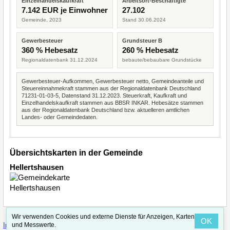
Einzelhandelskaufkraft
Arbeitsort-Beschäftigte
7.142 EUR je Einwohner
27.102
Gemeinde, 2023
Stand 30.06.2024
Gewerbesteuer
Grundsteuer B
360 % Hebesatz
260 % Hebesatz
Regionaldatenbank 31.12.2024
bebaute/bebaubare Grundstücke
Gewerbesteuer-Aufkommen, Gewerbesteuer netto, Gemeindeanteile und
Steuereinnahmekraft stammen aus der Regionaldatenbank Deutschland
71231-01-03-5, Datenstand 31.12.2023. Steuerkraft, Kaufkraft und
Einzelhandelskaufkraft stammen aus BBSR INKAR. Hebesätze stammen
aus der Regionaldatenbank Deutschland bzw. aktuelleren amtlichen
Landes- oder Gemeindedaten.
Übersichtskarten in der Gemeinde
Hellertshausen
Wir verwenden Cookies und externe Dienste für Anzeigen, Karten
OK
·
·
und Messwerte.
Impressum
Straßenindex
Valid CSS