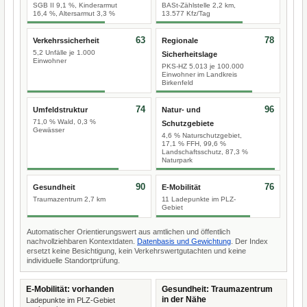
SGB II 9,1 %, Kinderarmut
BASt-Zählstelle 2,2 km,
16,4 %, Altersarmut 3,3 %
13.577 Kfz/Tag
63
78
Verkehrssicherheit
Regionale
5,2 Unfälle je 1.000
Sicherheitslage
Einwohner
PKS-HZ 5.013 je 100.000
Einwohner im Landkreis
Birkenfeld
74
96
Umfeldstruktur
Natur- und
71,0 % Wald, 0,3 %
Schutzgebiete
Gewässer
4,6 % Naturschutzgebiet,
17,1 % FFH, 99,6 %
Landschaftsschutz, 87,3 %
Naturpark
90
76
Gesundheit
E-Mobilität
Traumazentrum 2,7 km
11 Ladepunkte im PLZ-
Gebiet
Automatischer Orientierungswert aus amtlichen und öffentlich
nachvollziehbaren Kontextdaten.
Datenbasis und Gewichtung
. Der Index
ersetzt keine Besichtigung, kein Verkehrswertgutachten und keine
individuelle Standortprüfung.
E-Mobilität: vorhanden
Gesundheit: Traumazentrum
in der Nähe
Ladepunkte im PLZ-Gebiet