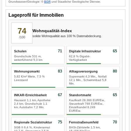
Grundwasser/Geologie: ©
BGR
und Staatliche Geologische Dienste.
Lageprofil für Immobilien
74
Wohnqualität-Index
solide Wohnqualität aus 100 % Datenabdeckung.
/100
71
65
Schulen
Digitale Infrastruktur
Grundschule 531 m,
62,8 % Gigabit-
weiterführend 5,3 km
Verfügbarkeit
83
80
Wohnungsmarkt
Alltagsversorgung
5,82 €/m² Miete, 7,5 %
Supermarkt 4,3 Min., Notfall
Leerstand
12,1 Min., Schwimmbad 5,8
Min.
67
65
INKAR-Erreichbarkeit
Standortmarkt
Hausarzt 1,1 km, Apotheke
Kaufkraft 28.366 EUR/Ew.,
2,4 km, Grundschule 1,1
Steuerkraft 769 EUR/Ew.,
km, Autobahn 7,2 Min.
Einzelhandel 8.249
EUR/Ew.
75
70
Regionale Sozialstruktur
Fernstraßenumfeld
SGB II 6,4 %, Kinderarmut
BASt-Zählstelle 1,5 km,
10,7 %, Altersarmut 2,5 %
18.158 Kfz/Tag