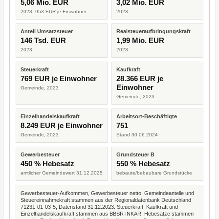
5,06 Mio. EUR
3,02 Mio. EUR
2023, 953 EUR je Einwohner
2023
Anteil Umsatzsteuer
Realsteueraufbringungskraft
146 Tsd. EUR
1,99 Mio. EUR
2023
2023
Steuerkraft
Kaufkraft
769 EUR je Einwohner
28.366 EUR je
Einwohner
Gemeinde, 2023
Gemeinde, 2023
Einzelhandelskaufkraft
Arbeitsort-Beschäftigte
8.249 EUR je Einwohner
751
Gemeinde, 2023
Stand 30.06.2024
Gewerbesteuer
Grundsteuer B
450 % Hebesatz
550 % Hebesatz
amtlicher Gemeindewert 31.12.2025
bebaute/bebaubare Grundstücke
Gewerbesteuer-Aufkommen, Gewerbesteuer netto, Gemeindeanteile und
Steuereinnahmekraft stammen aus der Regionaldatenbank Deutschland
71231-01-03-5, Datenstand 31.12.2023. Steuerkraft, Kaufkraft und
Einzelhandelskaufkraft stammen aus BBSR INKAR. Hebesätze stammen