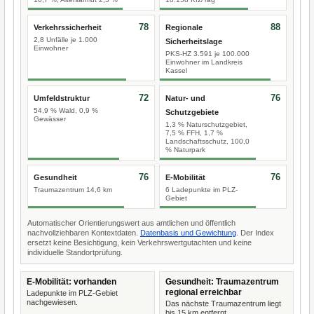
78
88
Verkehrssicherheit
Regionale
2,8 Unfälle je 1.000
Sicherheitslage
Einwohner
PKS-HZ 3.591 je 100.000
Einwohner im Landkreis
Kassel
72
76
Umfeldstruktur
Natur- und
54,9 % Wald, 0,9 %
Schutzgebiete
Gewässer
1,3 % Naturschutzgebiet,
7,5 % FFH, 1,7 %
Landschaftsschutz, 100,0
% Naturpark
76
76
Gesundheit
E-Mobilität
Traumazentrum 14,6 km
6 Ladepunkte im PLZ-
Gebiet
Automatischer Orientierungswert aus amtlichen und öffentlich
nachvollziehbaren Kontextdaten.
Datenbasis und Gewichtung
. Der Index
ersetzt keine Besichtigung, kein Verkehrswertgutachten und keine
individuelle Standortprüfung.
E-Mobilität: vorhanden
Gesundheit: Traumazentrum
regional erreichbar
Ladepunkte im PLZ-Gebiet
nachgewiesen.
Das nächste Traumazentrum liegt
bis 15 km entfernt.