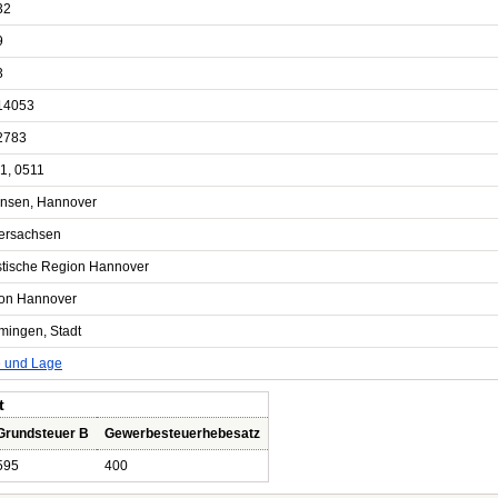
32
9
3
14053
2783
1, 0511
ensen, Hannover
ersachsen
istische Region Hannover
on Hannover
ingen, Stadt
e und Lage
t
Grundsteuer B
Gewerbesteuerhebesatz
595
400