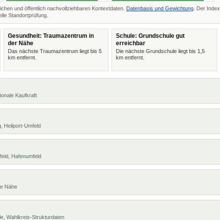
ichen und öffentlich nachvollziehbaren Kontextdaten.
Datenbasis und Gewichtung
. Der Index
lle Standortprüfung.
Gesundheit: Traumazentrum in
Schule: Grundschule gut
der Nähe
erreichbar
Das nächste Traumazentrum liegt bis 5
Die nächste Grundschule liegt bis 1,5
km entfernt.
km entfernt.
ionale Kaufkraft
, Heliport-Umfeld
feld, Hafenumfeld
te Nähe
e, Wahlkreis-Strukturdaten