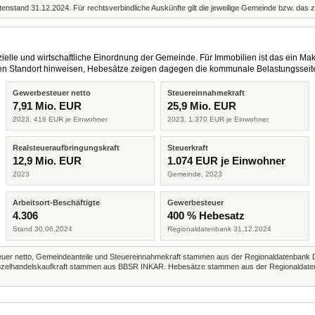
enstand 31.12.2024. Für rechtsverbindliche Auskünfte gilt die jeweilige Gemeinde bzw. das 
elle und wirtschaftliche Einordnung der Gemeinde. Für Immobilien ist das ein Mak
eren Standort hinweisen, Hebesätze zeigen dagegen die kommunale Belastungsseit
Gewerbesteuer netto
Steuereinnahmekraft
7,91 Mio. EUR
25,9 Mio. EUR
2023, 418 EUR je Einwohner
2023, 1.370 EUR je Einwohner
Realsteueraufbringungskraft
Steuerkraft
12,9 Mio. EUR
1.074 EUR je Einwohner
2023
Gemeinde, 2023
Arbeitsort-Beschäftigte
Gewerbesteuer
4.306
400 % Hebesatz
Stand 30.06.2024
Regionaldatenbank 31.12.2024
r netto, Gemeindeanteile und Steuereinnahmekraft stammen aus der Regionaldatenbank 
 Einzelhandelskaufkraft stammen aus BBSR INKAR. Hebesätze stammen aus der Regionaldate