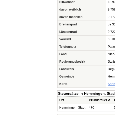
Einwohner
18.9
davon weiblich
9.75
davon männlich
9.17
Breitengrad
52.3
Längengrad
9.72
Vorwahl
0510
Telefonnetz
Patt
Land
Nied
Regierungsbezirk
Stat
Landkreis
Regi
Gemeinde
Hemm
Karte
Kart
Steuersätze in Hemmingen, Stad
Ort
Grundsteuer A
Hemmingen, Stadt
470