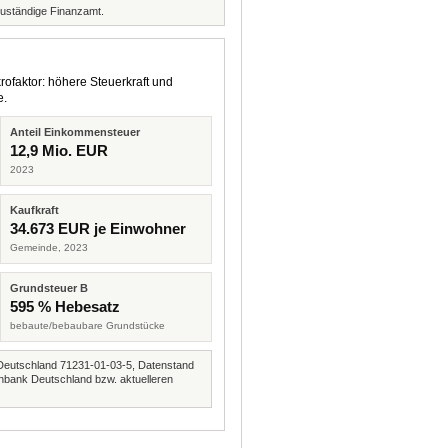
zuständige Finanzamt.
rofaktor: höhere Steuerkraft und
e.
Anteil Einkommensteuer
12,9 Mio. EUR
2023
Kaufkraft
34.673 EUR je Einwohner
Gemeinde, 2023
Grundsteuer B
595 % Hebesatz
bebaute/bebaubare Grundstücke
Deutschland 71231-01-03-5, Datenstand
nbank Deutschland bzw. aktuelleren