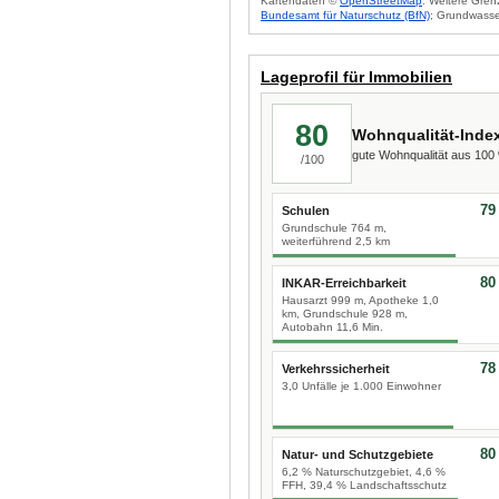
Kartendaten ©
OpenStreetMap
. Weitere Gren
Bundesamt für Naturschutz (BfN)
; Grundwasse
Lageprofil für Immobilien
80
Wohnqualität-Inde
gute Wohnqualität aus 10
/100
79
Schulen
Grundschule 764 m,
weiterführend 2,5 km
80
INKAR-Erreichbarkeit
Hausarzt 999 m, Apotheke 1,0
km, Grundschule 928 m,
Autobahn 11,6 Min.
78
Verkehrssicherheit
3,0 Unfälle je 1.000 Einwohner
80
Natur- und Schutzgebiete
6,2 % Naturschutzgebiet, 4,6 %
FFH, 39,4 % Landschaftsschutz