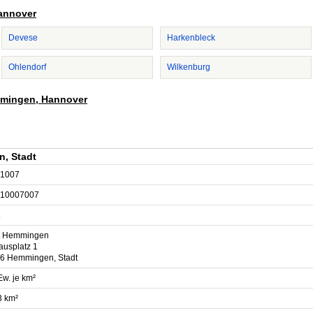
Hannover
Devese
Harkenbleck
Ohlendorf
Wilkenburg
emmingen, Hannover
, Stadt
1007
10007007
t Hemmingen
ausplatz 1
6 Hemmingen, Stadt
Ew. je km²
3 km²