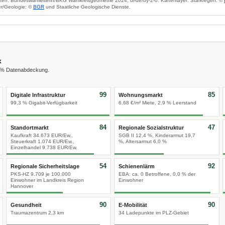
zen: Bundeswahlleiterin/BKG Wahlkreisgeometrie 2024, dl-de/by-2-0. Kartenlayer: Starkregen: ©
r/Geologie: ©
BGR
und Staatliche Geologische Dienste.
x
0 % Datenabdeckung.
99
85
Digitale Infrastruktur
Wohnungsmarkt
99,3 % Gigabit-Verfügbarkeit
6,68 €/m² Miete, 2,9 % Leerstand
84
47
Standortmarkt
Regionale Sozialstruktur
Kaufkraft 34.673 EUR/Ew.,
SGB II 12,4 %, Kinderarmut 19,7
Steuerkraft 1.074 EUR/Ew.,
%, Altersarmut 6,0 %
Einzelhandel 9.738 EUR/Ew.
54
92
Regionale Sicherheitslage
Schienenlärm
PKS-HZ 9.709 je 100.000
EBA: ca. 0 Betroffene, 0,0 % der
Einwohner im Landkreis Region
Einwohner
Hannover
90
90
Gesundheit
E-Mobilität
Traumazentrum 2,3 km
34 Ladepunkte im PLZ-Gebiet