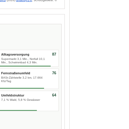
BKG
(2026)
dl-de/by-2-0
; Schutzgebiete: ©
87
Alltagsversorgung
Supermarkt 3,1 Min., Notfall 10,1
Min., Schwimmbad 4,3 Min.
76
Fernstraßenumfeld
BASt-Zählstelle 3,2 km, 17.664
Kfz/Tag
64
Umfeldstruktur
7,1 % Wald, 5,8 % Gewässer