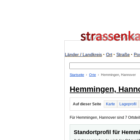
Länder / Landkreis
·
Ort
·
Straße
·
Pos
Startseite
Orte
Hemmingen, Hannover
Hemmingen, Hann
Auf dieser Seite
Karte
Lageprofil
Für Hemmingen, Hannover sind 7 Ortsteile
Standortprofil für Hemm