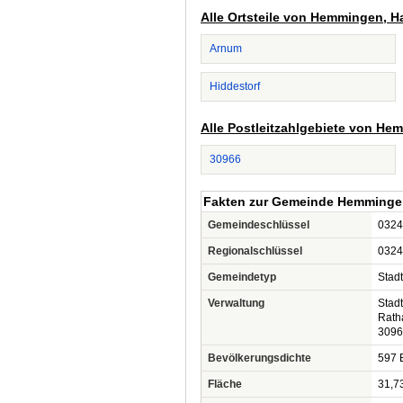
Alle Ortsteile von Hemmingen, 
Arnum
Hiddestorf
Alle Postleitzahlgebiete von H
30966
Fakten zur Gemeinde Hemmingen
Gemeindeschlüssel
0324
Regionalschlüssel
0324
Gemeindetyp
Stadt
Verwaltung
Stad
Rath
3096
Bevölkerungsdichte
597 
Fläche
31,7