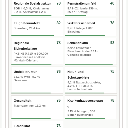
78
40
Regionale Sozialstruktur
Fernstraßenumfeld
SGB II 6,5 %, Kinderarmut
BASt-Zählstelle 859 m,
8,2 %, Altersarmut 1,2 %
25.577 Kfz/Tag
82
78
Flughafenumfeld
Verkehrssicherheit
Strausberg 24,4 km
3,4 Unfälle je 1.000
Einwohner
78
92
Regionale
Schienenlärm
Keine betroffenen
Sicherheitslage
Einwohner in der EBA-
PKS-HZ 5.715 je 100.000
Gemeindestatistik
Einwohner im Landkreis
Märkisch-Oderland
76
75
Umfeldstruktur
Natur- und
33,1 % Wald, 5,7 %
Schutzgebiete
Gewässer
4,2 % Naturschutzgebiet,
4,2 % FFH, 34,3 %
Landschaftsschutz
76
78
Gesundheit
Krankenhausversorgun
Traumazentrum 11,2 km
g
2 Einrichtungen, 358
Betten (Gemeinde)
76
E-Mobilität