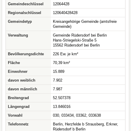
Gemeindeschlüssel
12064428
Regionalschlüssel
120640428428
Gemeindetyp
Kreisangehörige Gemeinde (amtsfreie
Gemeinde)
Verwaltung
Gemeinde Rüdersdorf bei Berlin
Hans-Striegelski-Straße 5
15562 Rüdersdorf bei Berlin
Bevölkerungsdichte
226 Ew. je km²
Fläche
70,39 km²
Einwohner
15.889
davon weiblich
7.902
davon männlich
7.987
Breitengrad
52.507378
Längengrad
13.846016
Vorwahl
030, 033434, 03362, 033638
Telefonnetz
Berlin, Herzfelde b Strausberg, Erkner,
Rüdersdorf b Berlin