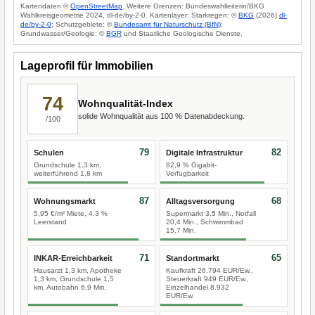
Kartendaten ©
OpenStreetMap
. Weitere Grenzen: Bundeswahlleiterin/BKG
Wahlkreisgeometrie 2024, dl-de/by-2-0. Kartenlayer: Starkregen: ©
BKG
(2026)
dl-
de/by-2-0
; Schutzgebiete: ©
Bundesamt für Naturschutz (BfN)
;
Grundwasser/Geologie: ©
BGR
und Staatliche Geologische Dienste.
Lageprofil für Immobilien
74
Wohnqualität-Index
solide Wohnqualität aus 100 % Datenabdeckung.
/100
79
82
Schulen
Digitale Infrastruktur
Grundschule 1,3 km,
82,9 % Gigabit-
weiterführend 1,8 km
Verfügbarkeit
87
68
Wohnungsmarkt
Alltagsversorgung
5,95 €/m² Miete, 4,3 %
Supermarkt 3,5 Min., Notfall
Leerstand
20,4 Min., Schwimmbad
15,7 Min.
71
65
INKAR-Erreichbarkeit
Standortmarkt
Hausarzt 1,3 km, Apotheke
Kaufkraft 26.794 EUR/Ew.,
1,3 km, Grundschule 1,5
Steuerkraft 949 EUR/Ew.,
km, Autobahn 6,9 Min.
Einzelhandel 8.932
EUR/Ew.