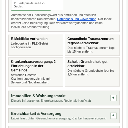
11 Ladepunkte im PLZ-
Gebiet
Automatischer Orientierungswert aus amtlichen und öffentlich
nachvollziehbaren Kontextdaten.
Datenbasis und Gewichtung
. Der Index
ersetzt keine Besichtigung, kein Verkehrswertgutachten und keine
individuelle Standortprüfung.
E-Mobilität: vorhanden
Gesundheit: Traumazentrum
regional erreichbar
Ladepunkte im PLZ-Gebiet
nachgewiesen.
Das nächste Traumazentrum liegt
bis 15 km entfernt.
Krankenhausversorgung: 2
Schule: Grundschule gut
Einrichtungen in der
erreichbar
Gemeinde
Die nächste Grundschule liegt bis
1,5 km entfernt.
Amtliches Destatis-
Krankenhausverzeichnis mit
Betten- und Notfallangaben.
Immobilien & Wohnungsmarkt
Digitale Infrastruktur, Energieanlagen, Regionale Kaufkraft
Erreichbarkeit & Versorgung
Ladeinfrastruktur, Gesundheitsversorgung, Krankenhausversorgung