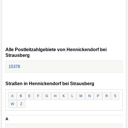
Alle Postleitzahlgebiete von Hennickendorf bei
Strausberg
15378
Straßen in Hennickendorf bei Strausberg
A
B
E
F
G
H
K
L
M
N
P
R
S
W
Z
A