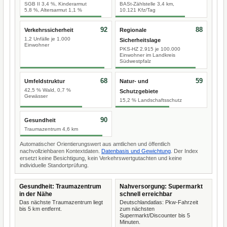
SGB II 3,4 %, Kinderarmut
BASt-Zählstelle 3,4 km,
5,8 %, Altersarmut 1,1 %
10.121 Kfz/Tag
92
88
Verkehrssicherheit
Regionale
1,2 Unfälle je 1.000
Sicherheitslage
Einwohner
PKS-HZ 2.915 je 100.000
Einwohner im Landkreis
Südwestpfalz
68
59
Umfeldstruktur
Natur- und
42,5 % Wald, 0,7 %
Schutzgebiete
Gewässer
15,2 % Landschaftsschutz
90
Gesundheit
Traumazentrum 4,6 km
Automatischer Orientierungswert aus amtlichen und öffentlich
nachvollziehbaren Kontextdaten.
Datenbasis und Gewichtung
. Der Index
ersetzt keine Besichtigung, kein Verkehrswertgutachten und keine
individuelle Standortprüfung.
Gesundheit: Traumazentrum
Nahversorgung: Supermarkt
in der Nähe
schnell erreichbar
Das nächste Traumazentrum liegt
Deutschlandatlas: Pkw-Fahrzeit
bis 5 km entfernt.
zum nächsten
Supermarkt/Discounter bis 5
Minuten.