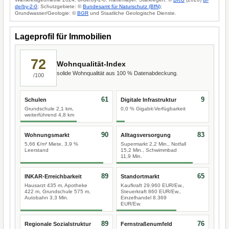
de/by-2-0
; Schutzgebiete: ©
Bundesamt für Naturschutz (BfN)
;
Grundwasser/Geologie: ©
BGR
und Staatliche Geologische Dienste.
Lageprofil für Immobilien
72
Wohnqualität-Index
solide Wohnqualität aus 100 % Datenabdeckung.
/100
61
9
Schulen
Digitale Infrastruktur
Grundschule 2,1 km,
0,0 % Gigabit-Verfügbarkeit
weiterführend 4,8 km
90
83
Wohnungsmarkt
Alltagsversorgung
5,66 €/m² Miete, 3,9 %
Supermarkt 2,2 Min., Notfall
Leerstand
15,2 Min., Schwimmbad
11,9 Min.
89
65
INKAR-Erreichbarkeit
Standortmarkt
Hausarzt 435 m, Apotheke
Kaufkraft 29.960 EUR/Ew.,
422 m, Grundschule 575 m,
Steuerkraft 860 EUR/Ew.,
Autobahn 3,3 Min.
Einzelhandel 8.369
EUR/Ew.
89
76
Regionale Sozialstruktur
Fernstraßenumfeld