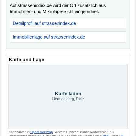
Auf strassenindex.de wird der Ort zusätzlich aus
Immobilien- und Mikrolage-Sicht eingeordnet.
Detailprofil auf strassenindex.de
Immobilienlage auf strassenindex.de
Karte und Lage
Karte laden
Hermersberg, Pfalz
Kartendaten ©
OpenStreetMap
. Weitere Grenzen: Bundeswahlleiterin/BKG
Wahlkreisgeometrie 2024, dl-de/by-2-0. Kartenlayer: Starkregen: ©
BKG
(2026)
dl-