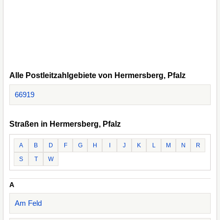
Alle Postleitzahlgebiete von Hermersberg, Pfalz
66919
Straßen in Hermersberg, Pfalz
A
B
D
F
G
H
I
J
K
L
M
N
R
S
T
W
A
Am Feld