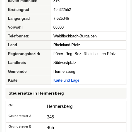
davon männlich
816
Breitengrad
49.322552
Längengrad
7.626346
Vorwahl
06333
Telefonnetz
Waldfischbach-Burgalben
Land
Rheinland-Pfalz
Regierungsbezirk
früher: Reg.-Bez. Rheinhessen-Pfalz
Landkreis
Südwestpfalz
Gemeinde
Hermersberg
Karte
Karte und Lage
Steuersätze in Hermersberg
Hermersberg
345
465