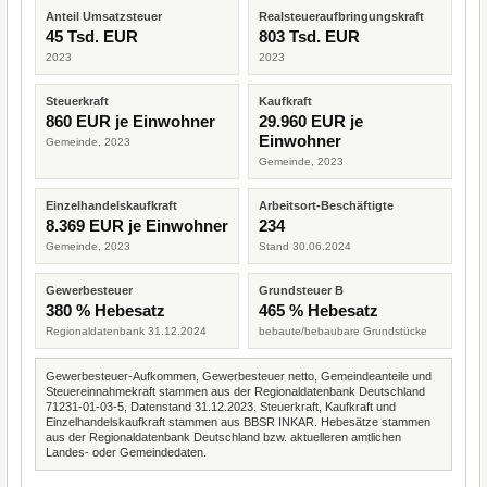
Anteil Umsatzsteuer
Realsteueraufbringungskraft
45 Tsd. EUR
803 Tsd. EUR
2023
2023
Steuerkraft
Kaufkraft
860 EUR je Einwohner
29.960 EUR je
Einwohner
Gemeinde, 2023
Gemeinde, 2023
Einzelhandelskaufkraft
Arbeitsort-Beschäftigte
8.369 EUR je Einwohner
234
Gemeinde, 2023
Stand 30.06.2024
Gewerbesteuer
Grundsteuer B
380 % Hebesatz
465 % Hebesatz
Regionaldatenbank 31.12.2024
bebaute/bebaubare Grundstücke
Gewerbesteuer-Aufkommen, Gewerbesteuer netto, Gemeindeanteile und
Steuereinnahmekraft stammen aus der Regionaldatenbank Deutschland
71231-01-03-5, Datenstand 31.12.2023. Steuerkraft, Kaufkraft und
Einzelhandelskaufkraft stammen aus BBSR INKAR. Hebesätze stammen
aus der Regionaldatenbank Deutschland bzw. aktuelleren amtlichen
Landes- oder Gemeindedaten.