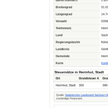
davon männlich
2.82
Breitengrad
51.0
Längengrad
14.7
Vorwahl
0358
Telefonnetz
Herr
Land
Sach
Regierungsbezirk
frühe
Landkreis
Görli
Gemeinde
Herrn
Karte
Kart
Steuersätze in Herrnhut, Stadt
Ort
Grundsteuer A
Gru
Herrnhut, Stadt
300
390
Quelle:
Statistisches Landesamt Sachsen H
zuständige Finanzamt.