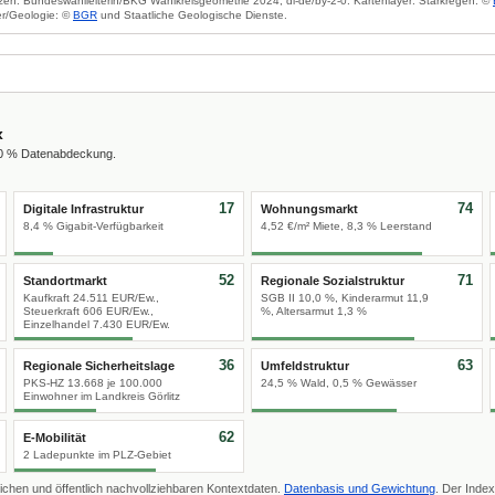
zen: Bundeswahlleiterin/BKG Wahlkreisgeometrie 2024, dl-de/by-2-0. Kartenlayer: Starkregen: ©
r/Geologie: ©
BGR
und Staatliche Geologische Dienste.
x
00 % Datenabdeckung.
17
74
Digitale Infrastruktur
Wohnungsmarkt
8,4 % Gigabit-Verfügbarkeit
4,52 €/m² Miete, 8,3 % Leerstand
52
71
Standortmarkt
Regionale Sozialstruktur
Kaufkraft 24.511 EUR/Ew.,
SGB II 10,0 %, Kinderarmut 11,9
Steuerkraft 606 EUR/Ew.,
%, Altersarmut 1,3 %
Einzelhandel 7.430 EUR/Ew.
36
63
Regionale Sicherheitslage
Umfeldstruktur
PKS-HZ 13.668 je 100.000
24,5 % Wald, 0,5 % Gewässer
Einwohner im Landkreis Görlitz
62
E-Mobilität
2 Ladepunkte im PLZ-Gebiet
ichen und öffentlich nachvollziehbaren Kontextdaten.
Datenbasis und Gewichtung
. Der Index