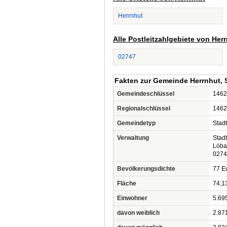
Herrnhut
Alle Postleitzahlgebiete von Her
02747
Fakten zur Gemeinde Herrnhut, 
Gemeindeschlüssel
1462
Regionalschlüssel
1462
Gemeindetyp
Stadt
Verwaltung
Stad
Löbau
0274
Bevölkerungsdichte
77 Ew
Fläche
74,1
Einwohner
5.69
davon weiblich
2.87