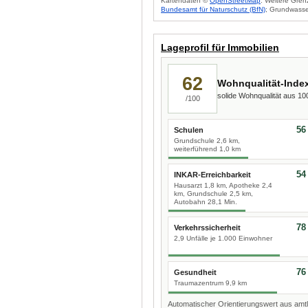
Kartendaten ©
OpenStreetMap
. Weitere Gren
Bundesamt für Naturschutz (BfN)
; Grundwasse
Lageprofil für Immobilien
62
Wohnqualität-Inde
solide Wohnqualität aus 1
/100
56
Schulen
Grundschule 2,6 km,
weiterführend 1,0 km
54
INKAR-Erreichbarkeit
Hausarzt 1,8 km, Apotheke 2,4
km, Grundschule 2,5 km,
Autobahn 28,1 Min.
78
Verkehrssicherheit
2,9 Unfälle je 1.000 Einwohner
76
Gesundheit
Traumazentrum 9,9 km
Automatischer Orientierungswert aus amtl