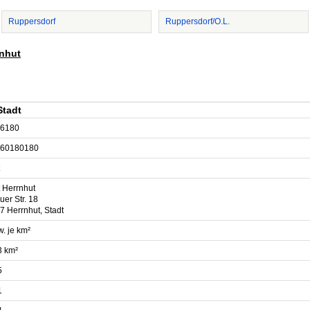
Ruppersdorf
Ruppersdorf/O.L.
rnhut
Stadt
6180
60180180
t Herrnhut
er Str. 18
7 Herrnhut, Stadt
. je km²
3 km²
5
1