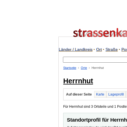
Länder / Landkreis
·
Ort
·
Straße
·
Pos
Startseite
Orte
Herrnhut
Herrnhut
Auf dieser Seite
Karte
Lageprofil
Für Herrnhut sind 3 Ortsteile und 1 Postlei
Standortprofil für Herrn