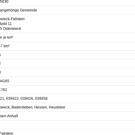
5030
sangehörige Gemeinde
wieck-Fallstein
arkt 11
5 Osterwieck
. je km²
47 km²
5
2
3
04165
1762
21, 039422, 039426, 039458
rwieck, Badersleben, Hessen, Heudeber
sen-Anhalt
allstein