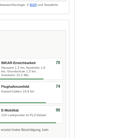
dwasser/Geologie: ©
BGR
und Staatliche
70
INKAR-Erreichbarkeit
Hausarzt 1,2 km, Apotheke 1,9
km, Grundschule 1,5 km,
Autobahn 10,2 Min.
74
Flughafenumfeld
Kassel-Calden 19,9 km
90
E-Mobilität
124 Ladepunkte im PLZ-Gebiet
 ersetzt keine Besichtigung, kein