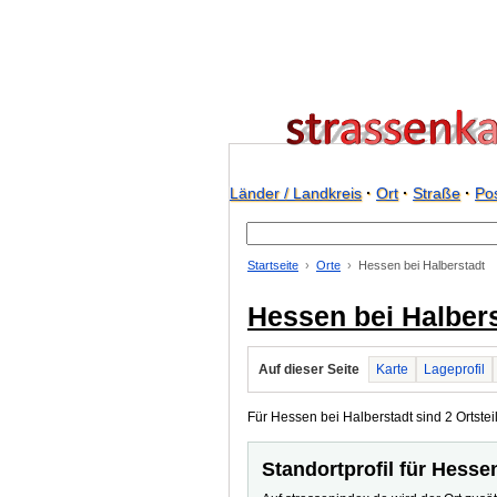
Länder / Landkreis
·
Ort
·
Straße
·
Pos
Startseite
Orte
Hessen bei Halberstadt
Hessen bei Halber
Auf dieser Seite
Karte
Lageprofil
Für Hessen bei Halberstadt sind 2 Ortsteil
Standortprofil für Hesse