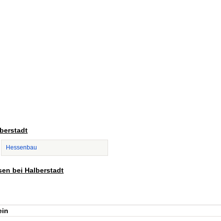
lberstadt
Hessenbau
sen bei Halberstadt
ein