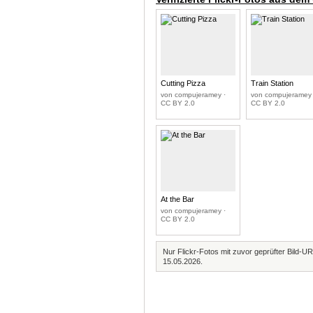
Cutting Pizza
Train Station
von compujeramey ·
von compujeramey 
CC BY 2.0
CC BY 2.0
At the Bar
von compujeramey ·
CC BY 2.0
Nur Flickr-Fotos mit zuvor geprüfter Bild-UR
15.05.2026.