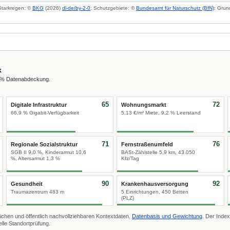
 Starkregen: ©
BKG
(2026)
dl-de/by-2-0
; Schutzgebiete: ©
Bundesamt für Naturschutz (BfN)
; Grun
x
0 % Datenabdeckung.
65
72
Digitale Infrastruktur
Wohnungsmarkt
66,9 % Gigabit-Verfügbarkeit
5,13 €/m² Miete, 9,2 % Leerstand
71
76
Regionale Sozialstruktur
Fernstraßenumfeld
SGB II 9,0 %, Kinderarmut 10,6
BASt-Zählstelle 5,9 km, 43.050
%, Altersarmut 1,3 %
Kfz/Tag
90
92
Gesundheit
Krankenhausversorgung
Traumazentrum 483 m
5 Einrichtungen, 450 Betten
(PLZ)
ichen und öffentlich nachvollziehbaren Kontextdaten.
Datenbasis und Gewichtung
. Der Index
lle Standortprüfung.