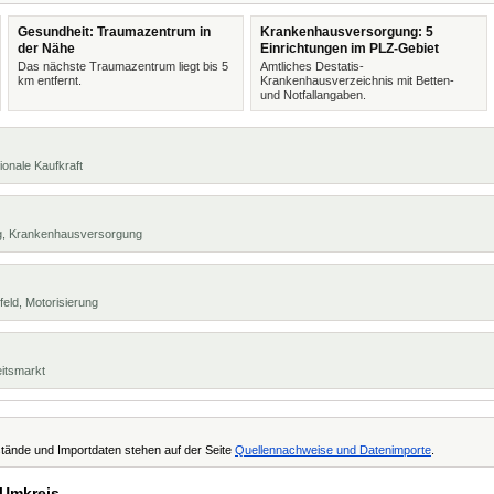
Gesundheit: Traumazentrum in
Krankenhausversorgung: 5
der Nähe
Einrichtungen im PLZ-Gebiet
Das nächste Traumazentrum liegt bis 5
Amtliches Destatis-
km entfernt.
Krankenhausverzeichnis mit Betten-
und Notfallangaben.
ionale Kaufkraft
ng, Krankenhausversorgung
eld, Motorisierung
eitsmarkt
tände und Importdaten stehen auf der Seite
Quellennachweise und Datenimporte
.
 Umkreis