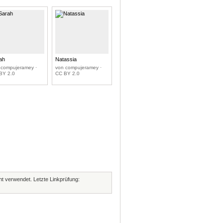
ah
Natassia
 compujeramey ·
von compujeramey ·
BY 2.0
CC BY 2.0
cht verwendet. Letzte Linkprüfung: