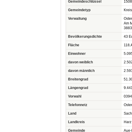
Gemeindeschlüssel
1508
Gemeindetyp
Krei
Verwaltung
Oster
Am M
3883
Bevölkerungsdichte
43 Ew
Fläche
118,
Einwohner
5.09
davon weiblich
2.50
davon männlich
2.59
Breitengrad
51.3
Längengrad
9.44
Vorwahl
0394
Telefonnetz
Oste
Land
Sach
Landkreis
Harz
Gemeinde
Aue-F