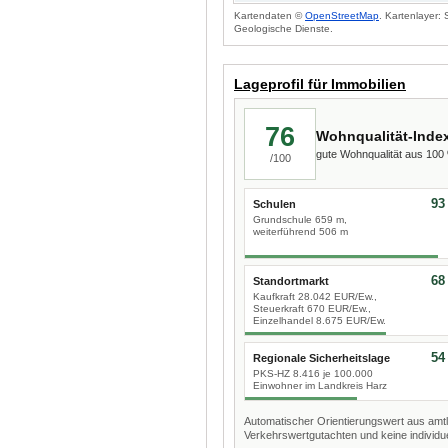
Kartendaten ©
OpenStreetMap
. Kartenlayer:
Geologische Dienste.
Lageprofil für Immobilien
76
Wohnqualität-Inde
gute Wohnqualität aus 10
/100
93
Schulen
Grundschule 659 m,
weiterführend 506 m
68
Standortmarkt
Kaufkraft 28.042 EUR/Ew.,
Steuerkraft 670 EUR/Ew.,
Einzelhandel 8.675 EUR/Ew.
54
Regionale Sicherheitslage
PKS-HZ 8.416 je 100.000
Einwohner im Landkreis Harz
Automatischer Orientierungswert aus amtl
Verkehrswertgutachten und keine individue