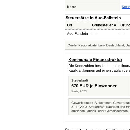
Karte
Kart
Steuersätze in Aue-Fallstein
Ort
Grundsteuer A
Grund
Aue-Fallstein
—
—
Quelle: Regionaldatenbank Deutschland, Dat
Kommunale Finanzstruktur
Die Kennzahlen beschreiben die finanzi
Kaufkraft können auf einen tragfähig
Steuerkraft
670 EUR je Einwohner
Kreis, 2023
Gewerbesteuer-Aufkommen, Gewerbesteue
31.12.2023. Steuerkraft, Kaufkraft und
amtlichen Landes- oder Gemeindedaten.