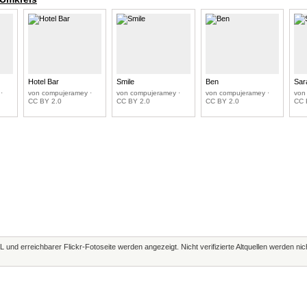
Hotel Bar
Smile
Ben
Sar
·
von compujeramey ·
von compujeramey ·
von compujeramey ·
von
CC BY 2.0
CC BY 2.0
CC BY 2.0
CC 
L und erreichbarer Flickr-Fotoseite werden angezeigt. Nicht verifizierte Altquellen werden ni