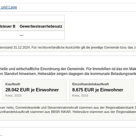
e und Lage
steuer B
Gewerbesteuerhebesatz
—
enstand 31.12.2024. Für rechtsverbindliche Auskünfte gilt die jeweilige Gemeinde bzw. das 
elle und wirtschaftliche Einordnung der Gemeinde. Für Immobilien ist das ein Mak
eren Standort hinweisen, Hebesätze zeigen dagegen die kommunale Belastungsseit
Kaufkraft
Einzelhandelskaufkraft
28.042 EUR je Einwohner
8.675 EUR je Einwohner
Kreis, 2023
Kreis, 2023
r netto, Gemeindeanteile und Steuereinnahmekraft stammen aus der Regionaldatenbank 
 Einzelhandelskaufkraft stammen aus BBSR INKAR. Hebesätze stammen aus der Regionaldate