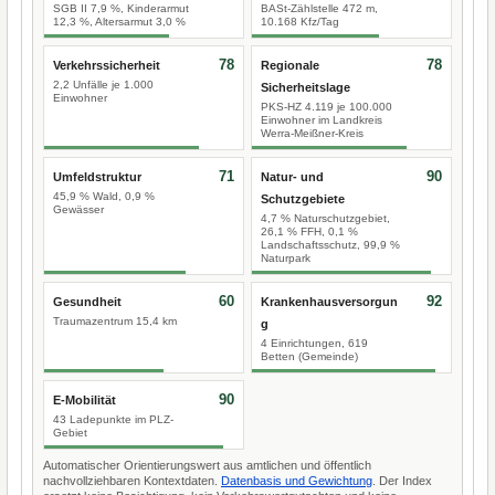
SGB II 7,9 %, Kinderarmut
BASt-Zählstelle 472 m,
12,3 %, Altersarmut 3,0 %
10.168 Kfz/Tag
78
78
Verkehrssicherheit
Regionale
2,2 Unfälle je 1.000
Sicherheitslage
Einwohner
PKS-HZ 4.119 je 100.000
Einwohner im Landkreis
Werra-Meißner-Kreis
71
90
Umfeldstruktur
Natur- und
45,9 % Wald, 0,9 %
Schutzgebiete
Gewässer
4,7 % Naturschutzgebiet,
26,1 % FFH, 0,1 %
Landschaftsschutz, 99,9 %
Naturpark
60
92
Gesundheit
Krankenhausversorgun
Traumazentrum 15,4 km
g
4 Einrichtungen, 619
Betten (Gemeinde)
90
E-Mobilität
43 Ladepunkte im PLZ-
Gebiet
Automatischer Orientierungswert aus amtlichen und öffentlich
nachvollziehbaren Kontextdaten.
Datenbasis und Gewichtung
. Der Index