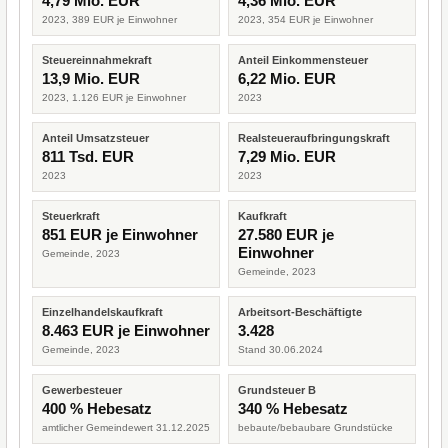
4,79 Mio. EUR
4,36 Mio. EUR
2023, 389 EUR je Einwohner
2023, 354 EUR je Einwohner
Steuereinnahmekraft
Anteil Einkommensteuer
13,9 Mio. EUR
6,22 Mio. EUR
2023, 1.126 EUR je Einwohner
2023
Anteil Umsatzsteuer
Realsteueraufbringungskraft
811 Tsd. EUR
7,29 Mio. EUR
2023
2023
Steuerkraft
Kaufkraft
851 EUR je Einwohner
27.580 EUR je
Einwohner
Gemeinde, 2023
Gemeinde, 2023
Einzelhandelskaufkraft
Arbeitsort-Beschäftigte
8.463 EUR je Einwohner
3.428
Gemeinde, 2023
Stand 30.06.2024
Gewerbesteuer
Grundsteuer B
400 % Hebesatz
340 % Hebesatz
amtlicher Gemeindewert 31.12.2025
bebaute/bebaubare Grundstücke