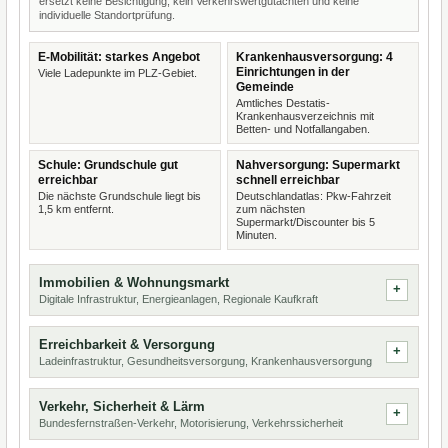
ersetzt keine Besichtigung, kein Verkehrswertgutachten und keine
individuelle Standortprüfung.
E-Mobilität: starkes Angebot
Krankenhausversorgung: 4
Einrichtungen in der
Viele Ladepunkte im PLZ-Gebiet.
Gemeinde
Amtliches Destatis-
Krankenhausverzeichnis mit
Betten- und Notfallangaben.
Schule: Grundschule gut
Nahversorgung: Supermarkt
erreichbar
schnell erreichbar
Die nächste Grundschule liegt bis
Deutschlandatlas: Pkw-Fahrzeit
1,5 km entfernt.
zum nächsten
Supermarkt/Discounter bis 5
Minuten.
Immobilien & Wohnungsmarkt
Digitale Infrastruktur, Energieanlagen, Regionale Kaufkraft
Erreichbarkeit & Versorgung
Ladeinfrastruktur, Gesundheitsversorgung, Krankenhausversorgung
Verkehr, Sicherheit & Lärm
Bundesfernstraßen-Verkehr, Motorisierung, Verkehrssicherheit