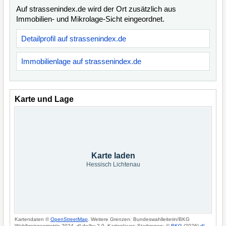
Auf strassenindex.de wird der Ort zusätzlich aus
Immobilien- und Mikrolage-Sicht eingeordnet.
Detailprofil auf strassenindex.de
Immobilienlage auf strassenindex.de
Karte und Lage
Karte laden
Hessisch Lichtenau
Kartendaten ©
OpenStreetMap
. Weitere Grenzen: Bundeswahlleiterin/BKG
Wahlkreisgeometrie 2024, dl-de/by-2-0. Kartenlayer: Starkregen: ©
BKG
(2026)
dl-