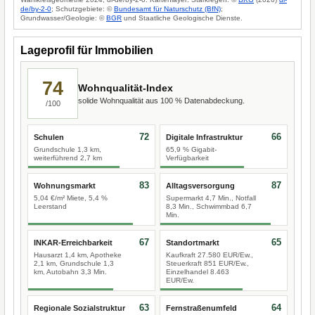
de/by-2-0
; Schutzgebiete: ©
Bundesamt für Naturschutz (BfN)
;
Grundwasser/Geologie: ©
BGR
und Staatliche Geologische Dienste.
Lageprofil für Immobilien
74
Wohnqualität-Index
solide Wohnqualität aus 100 % Datenabdeckung.
/100
72
66
Schulen
Digitale Infrastruktur
Grundschule 1,3 km,
65,9 % Gigabit-
weiterführend 2,7 km
Verfügbarkeit
83
87
Wohnungsmarkt
Alltagsversorgung
5,04 €/m² Miete, 5,4 %
Supermarkt 4,7 Min., Notfall
Leerstand
8,3 Min., Schwimmbad 6,7
Min.
67
65
INKAR-Erreichbarkeit
Standortmarkt
Hausarzt 1,4 km, Apotheke
Kaufkraft 27.580 EUR/Ew.,
2,1 km, Grundschule 1,3
Steuerkraft 851 EUR/Ew.,
km, Autobahn 3,3 Min.
Einzelhandel 8.463
EUR/Ew.
63
64
Regionale Sozialstruktur
Fernstraßenumfeld