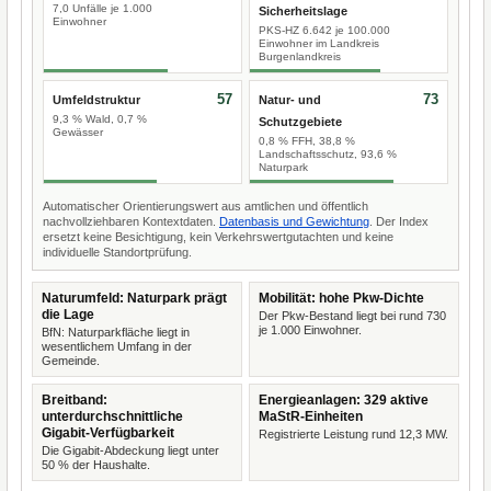
7,0 Unfälle je 1.000
Sicherheitslage
Einwohner
PKS-HZ 6.642 je 100.000
Einwohner im Landkreis
Burgenlandkreis
57
73
Umfeldstruktur
Natur- und
9,3 % Wald, 0,7 %
Schutzgebiete
Gewässer
0,8 % FFH, 38,8 %
Landschaftsschutz, 93,6 %
Naturpark
Automatischer Orientierungswert aus amtlichen und öffentlich
nachvollziehbaren Kontextdaten.
Datenbasis und Gewichtung
. Der Index
ersetzt keine Besichtigung, kein Verkehrswertgutachten und keine
individuelle Standortprüfung.
Naturumfeld: Naturpark prägt
Mobilität: hohe Pkw-Dichte
die Lage
Der Pkw-Bestand liegt bei rund 730
je 1.000 Einwohner.
BfN: Naturparkfläche liegt in
wesentlichem Umfang in der
Gemeinde.
Breitband:
Energieanlagen: 329 aktive
unterdurchschnittliche
MaStR-Einheiten
Gigabit-Verfügbarkeit
Registrierte Leistung rund 12,3 MW.
Die Gigabit-Abdeckung liegt unter
50 % der Haushalte.