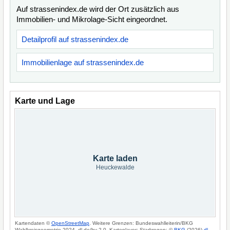
Auf strassenindex.de wird der Ort zusätzlich aus
Immobilien- und Mikrolage-Sicht eingeordnet.
Detailprofil auf strassenindex.de
Immobilienlage auf strassenindex.de
Karte und Lage
Karte laden
Heuckewalde
Kartendaten ©
OpenStreetMap
. Weitere Grenzen: Bundeswahlleiterin/BKG
Wahlkreisgeometrie 2024, dl-de/by-2-0. Kartenlayer: Starkregen: ©
BKG
(2026)
dl-