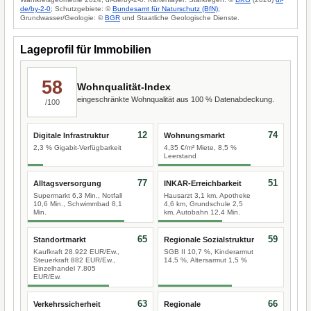
de/by-2-0
; Schutzgebiete: ©
Bundesamt für Naturschutz (BfN)
;
Grundwasser/Geologie: ©
BGR
und Staatliche Geologische Dienste.
Lageprofil für Immobilien
58
Wohnqualität-Index
eingeschränkte Wohnqualität aus 100 % Datenabdeckung.
/100
12
74
Digitale Infrastruktur
Wohnungsmarkt
2,3 % Gigabit-Verfügbarkeit
4,35 €/m² Miete, 8,5 %
Leerstand
77
51
Alltagsversorgung
INKAR-Erreichbarkeit
Supermarkt 6,3 Min., Notfall
Hausarzt 3,1 km, Apotheke
10,6 Min., Schwimmbad 8,1
4,6 km, Grundschule 2,5
Min.
km, Autobahn 12,4 Min.
65
59
Standortmarkt
Regionale Sozialstruktur
Kaufkraft 28.922 EUR/Ew.,
SGB II 10,7 %, Kinderarmut
Steuerkraft 882 EUR/Ew.,
14,5 %, Altersarmut 1,5 %
Einzelhandel 7.805
EUR/Ew.
63
66
Verkehrssicherheit
Regionale