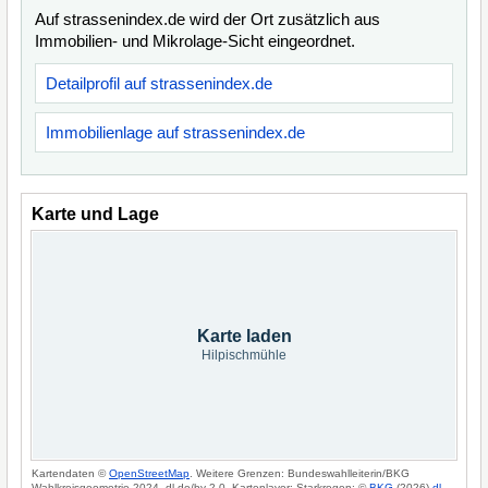
Auf strassenindex.de wird der Ort zusätzlich aus
Immobilien- und Mikrolage-Sicht eingeordnet.
Detailprofil auf strassenindex.de
Immobilienlage auf strassenindex.de
Karte und Lage
Karte laden
Hilpischmühle
Kartendaten ©
OpenStreetMap
. Weitere Grenzen: Bundeswahlleiterin/BKG
Wahlkreisgeometrie 2024, dl-de/by-2-0. Kartenlayer: Starkregen: ©
BKG
(2026)
dl-