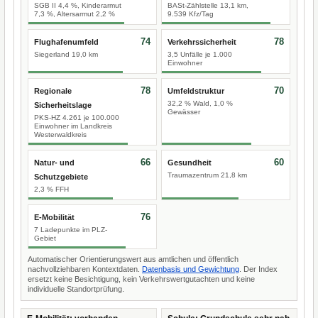
SGB II 4,4 %, Kinderarmut
BASt-Zählstelle 13,1 km,
7,3 %, Altersarmut 2,2 %
9.539 Kfz/Tag
74
78
Flughafenumfeld
Verkehrssicherheit
Siegerland 19,0 km
3,5 Unfälle je 1.000
Einwohner
78
70
Regionale
Umfeldstruktur
32,2 % Wald, 1,0 %
Sicherheitslage
Gewässer
PKS-HZ 4.261 je 100.000
Einwohner im Landkreis
Westerwaldkreis
66
60
Natur- und
Gesundheit
Traumazentrum 21,8 km
Schutzgebiete
2,3 % FFH
76
E-Mobilität
7 Ladepunkte im PLZ-
Gebiet
Automatischer Orientierungswert aus amtlichen und öffentlich
nachvollziehbaren Kontextdaten.
Datenbasis und Gewichtung
. Der Index
ersetzt keine Besichtigung, kein Verkehrswertgutachten und keine
individuelle Standortprüfung.