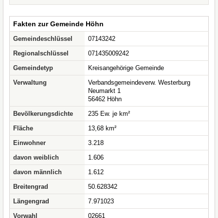
Fakten zur Gemeinde Höhn
Gemeindeschlüssel
07143242
Regionalschlüssel
071435009242
Gemeindetyp
Kreisangehörige Gemeinde
Verwaltung
Verbandsgemeindeverw. Westerburg
Neumarkt 1
56462 Höhn
Bevölkerungsdichte
235 Ew. je km²
Fläche
13,68 km²
Einwohner
3.218
davon weiblich
1.606
davon männlich
1.612
Breitengrad
50.628342
Längengrad
7.971023
Vorwahl
02661