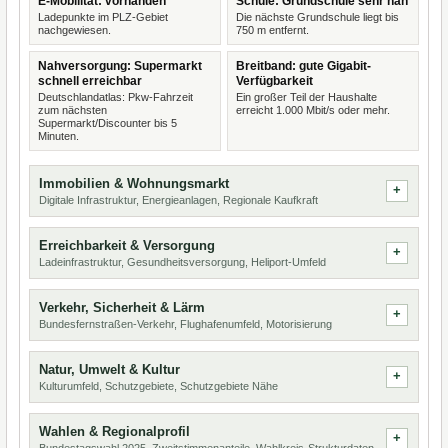
E-Mobilität: vorhanden
Schule: Grundschule sehr nah
Ladepunkte im PLZ-Gebiet
Die nächste Grundschule liegt bis
nachgewiesen.
750 m entfernt.
Nahversorgung: Supermarkt
Breitband: gute Gigabit-
schnell erreichbar
Verfügbarkeit
Deutschlandatlas: Pkw-Fahrzeit
Ein großer Teil der Haushalte
zum nächsten
erreicht 1.000 Mbit/s oder mehr.
Supermarkt/Discounter bis 5
Minuten.
Immobilien & Wohnungsmarkt
Digitale Infrastruktur, Energieanlagen, Regionale Kaufkraft
Erreichbarkeit & Versorgung
Ladeinfrastruktur, Gesundheitsversorgung, Heliport-Umfeld
Verkehr, Sicherheit & Lärm
Bundesfernstraßen-Verkehr, Flughafenumfeld, Motorisierung
Natur, Umwelt & Kultur
Kulturumfeld, Schutzgebiete, Schutzgebiete Nähe
Wahlen & Regionalprofil