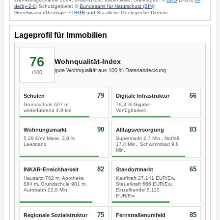
de/by-2-0
; Schutzgebiete: ©
Bundesamt für Naturschutz (BfN)
;
Grundwasser/Geologie: ©
BGR
und Staatliche Geologische Dienste.
Lageprofil für Immobilien
76
Wohnqualität-Index
gute Wohnqualität aus 100 % Datenabdeckung.
/100
79
66
Schulen
Digitale Infrastruktur
Grundschule 607 m,
79,3 % Gigabit-
weiterführend 4,9 km
Verfügbarkeit
90
83
Wohnungsmarkt
Alltagsversorgung
5,29 €/m² Miete, 3,8 %
Supermarkt 2,7 Min., Notfall
Leerstand
17,4 Min., Schwimmbad 9,8
Min.
82
65
INKAR-Erreichbarkeit
Standortmarkt
Hausarzt 782 m, Apotheke
Kaufkraft 27.141 EUR/Ew.,
884 m, Grundschule 901 m,
Steuerkraft 666 EUR/Ew.,
Autobahn 22,8 Min.
Einzelhandel 8.113
EUR/Ew.
75
85
Regionale Sozialstruktur
Fernstraßenumfeld