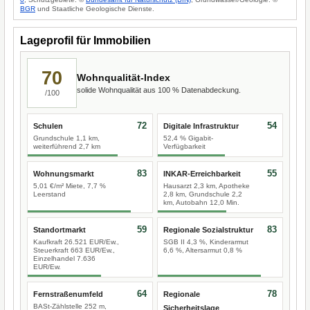
BGR
und Staatliche Geologische Dienste.
Lageprofil für Immobilien
70
Wohnqualität-Index
solide Wohnqualität aus 100 % Datenabdeckung.
/100
72
54
Schulen
Digitale Infrastruktur
Grundschule 1,1 km,
52,4 % Gigabit-
weiterführend 2,7 km
Verfügbarkeit
83
55
Wohnungsmarkt
INKAR-Erreichbarkeit
5,01 €/m² Miete, 7,7 %
Hausarzt 2,3 km, Apotheke
Leerstand
2,8 km, Grundschule 2,2
km, Autobahn 12,0 Min.
59
83
Standortmarkt
Regionale Sozialstruktur
Kaufkraft 26.521 EUR/Ew.,
SGB II 4,3 %, Kinderarmut
Steuerkraft 663 EUR/Ew.,
6,6 %, Altersarmut 0,8 %
Einzelhandel 7.636
EUR/Ew.
64
78
Fernstraßenumfeld
Regionale
BASt-Zählstelle 252 m,
Sicherheitslage