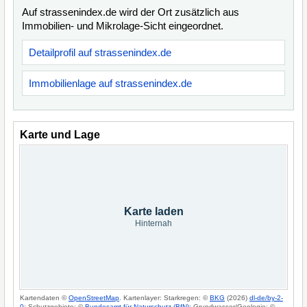
Auf strassenindex.de wird der Ort zusätzlich aus
Immobilien- und Mikrolage-Sicht eingeordnet.
Detailprofil auf strassenindex.de
Immobilienlage auf strassenindex.de
Karte und Lage
Karte laden
Hinternah
Kartendaten ©
OpenStreetMap
. Kartenlayer: Starkregen: ©
BKG
(2026)
dl-de/by-2-
0
; Schutzgebiete: ©
Bundesamt für Naturschutz (BfN)
; Grundwasser/Geologie: ©