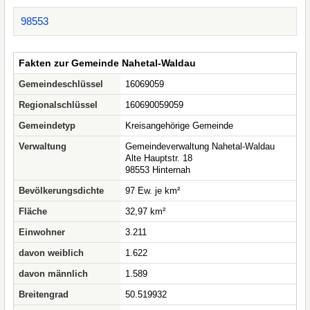
98553
Fakten zur Gemeinde Nahetal-Waldau
Gemeindeschlüssel
16069059
Regionalschlüssel
160690059059
Gemeindetyp
Kreisangehörige Gemeinde
Verwaltung
Gemeindeverwaltung Nahetal-Waldau
Alte Hauptstr. 18
98553 Hinternah
Bevölkerungsdichte
97 Ew. je km²
Fläche
32,97 km²
Einwohner
3.211
davon weiblich
1.622
davon männlich
1.589
Breitengrad
50.519932