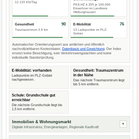
12.120 Kfz/Tag
PKS-HZ 4.355 je 100.000
Einwohner im Landkreis
Hildburghausen
90
76
Gesundheit
E-Mobilität
Traumazentrum 3,9 km
13 Ladepunkte im PLZ-
Gebiet
Automatischer Orientierungswert aus amtlichen und öffentlich
nachvollziehbaren Kontextdaten.
Datenbasis und Gewichtung
. Der Index
ersetzt keine Besichtigung, kein Verkehrswertgutachten und keine
individuelle Standortprüfung.
E-Mobilität: vorhanden
Gesundheit: Traumazentrum
in der Nähe
Ladepunkte im PLZ-Gebiet
nachgewiesen.
Das nächste Traumazentrum liegt
bis 5 km entfernt.
Schule: Grundschule gut
erreichbar
Die nächste Grundschule liegt bis
1,5 km entfernt.
Immobilien & Wohnungsmarkt
Digitale Infrastruktur, Energieanlagen, Regionale Kaufkraft