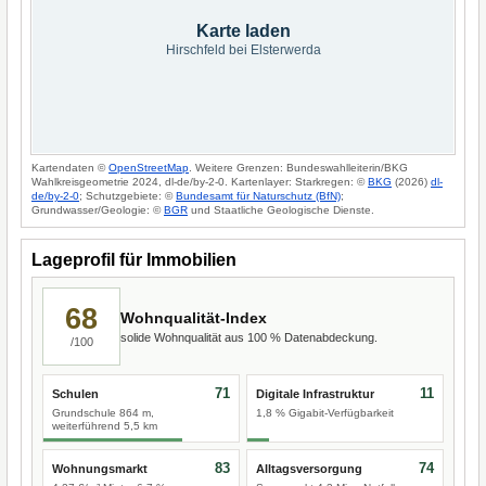
Karte laden
Hirschfeld bei Elsterwerda
Kartendaten ©
OpenStreetMap
. Weitere Grenzen: Bundeswahlleiterin/BKG
Wahlkreisgeometrie 2024, dl-de/by-2-0. Kartenlayer: Starkregen: ©
BKG
(2026)
dl-
de/by-2-0
; Schutzgebiete: ©
Bundesamt für Naturschutz (BfN)
;
Grundwasser/Geologie: ©
BGR
und Staatliche Geologische Dienste.
Lageprofil für Immobilien
68
Wohnqualität-Index
solide Wohnqualität aus 100 % Datenabdeckung.
/100
71
11
Schulen
Digitale Infrastruktur
Grundschule 864 m,
1,8 % Gigabit-Verfügbarkeit
weiterführend 5,5 km
83
74
Wohnungsmarkt
Alltagsversorgung