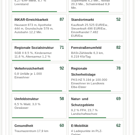
4,27 €/m² Miete, 6,7 %
Supermarkt 4,3 Min., Notfall
Leerstand
20,3 Min., Schwimmbad 6,9
Min.
87
52
INKAR-Erreichbarkeit
Standortmarkt
Hausarzt 873 m, Apotheke
Kaufkraft 25.525 EUR/Ew.,
444 m, Grundschule 579 m,
Steuerkraft 496 EUR/Ew.,
Autobahn 12,2 Min.
Einzelhandel 7.482
EUR/Ew.
71
82
Regionale Sozialstruktur
Fernstraßenumfeld
SGB II 8,5 %, Kinderarmut
BASt-Zählstelle 6,3 km,
11,6 %, Altersarmut 1,2 %
6.219 Kfz/Tag
92
78
Verkehrssicherheit
Regionale
0,8 Unfälle je 1.000
Sicherheitslage
Einwohner
PKS-HZ 5.194 je 100.000
Einwohner im Landkreis
Elbe-Elster
58
69
Umfeldstruktur
Natur- und
6,5 % Wald, 3,0 %
Schutzgebiete
Gewässer
9,2 % FFH, 23,7 %
Landschaftsschutz
60
62
Gesundheit
E-Mobilität
Traumazentrum 17,9 km
4 Ladepunkte im PLZ-
Gebiet