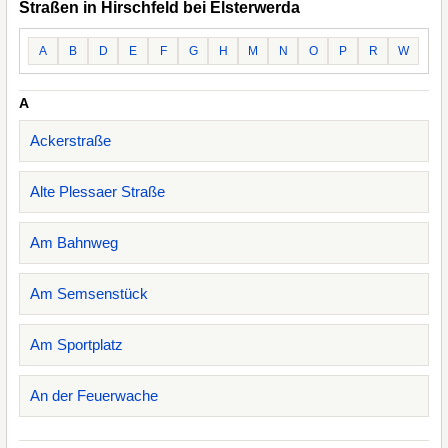
Straßen in Hirschfeld bei Elsterwerda
A
B
D
E
F
G
H
M
N
O
P
R
W
A
Ackerstraße
Alte Plessaer Straße
Am Bahnweg
Am Semsenstück
Am Sportplatz
An der Feuerwache