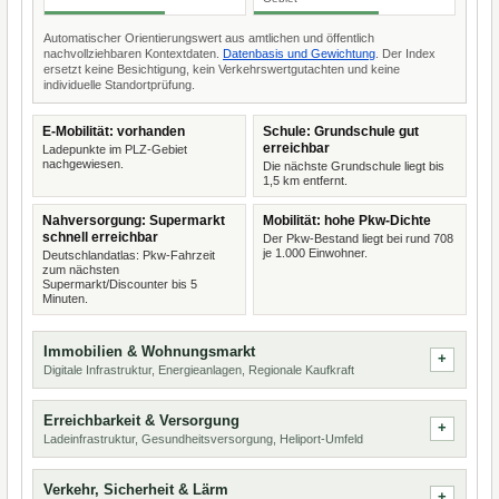
Automatischer Orientierungswert aus amtlichen und öffentlich
nachvollziehbaren Kontextdaten.
Datenbasis und Gewichtung
. Der Index
ersetzt keine Besichtigung, kein Verkehrswertgutachten und keine
individuelle Standortprüfung.
E-Mobilität: vorhanden
Schule: Grundschule gut
erreichbar
Ladepunkte im PLZ-Gebiet
nachgewiesen.
Die nächste Grundschule liegt bis
1,5 km entfernt.
Nahversorgung: Supermarkt
Mobilität: hohe Pkw-Dichte
schnell erreichbar
Der Pkw-Bestand liegt bei rund 708
je 1.000 Einwohner.
Deutschlandatlas: Pkw-Fahrzeit
zum nächsten
Supermarkt/Discounter bis 5
Minuten.
Immobilien & Wohnungsmarkt
Digitale Infrastruktur, Energieanlagen, Regionale Kaufkraft
Erreichbarkeit & Versorgung
Ladeinfrastruktur, Gesundheitsversorgung, Heliport-Umfeld
Verkehr, Sicherheit & Lärm