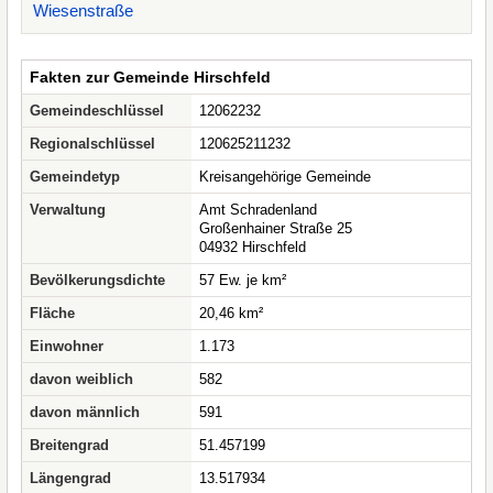
Wiesenstraße
Fakten zur Gemeinde Hirschfeld
Gemeindeschlüssel
12062232
Regionalschlüssel
120625211232
Gemeindetyp
Kreisangehörige Gemeinde
Verwaltung
Amt Schradenland
Großenhainer Straße 25
04932 Hirschfeld
Bevölkerungsdichte
57 Ew. je km²
Fläche
20,46 km²
Einwohner
1.173
davon weiblich
582
davon männlich
591
Breitengrad
51.457199
Längengrad
13.517934