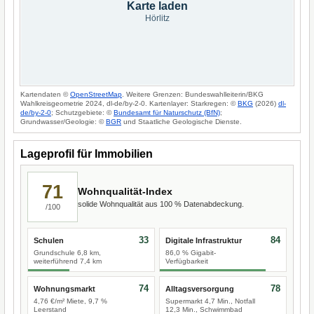
Karte laden
Hörlitz
Kartendaten ©
OpenStreetMap
. Weitere Grenzen: Bundeswahlleiterin/BKG
Wahlkreisgeometrie 2024, dl-de/by-2-0. Kartenlayer: Starkregen: ©
BKG
(2026)
dl-
de/by-2-0
; Schutzgebiete: ©
Bundesamt für Naturschutz (BfN)
;
Grundwasser/Geologie: ©
BGR
und Staatliche Geologische Dienste.
Lageprofil für Immobilien
71
Wohnqualität-Index
solide Wohnqualität aus 100 % Datenabdeckung.
/100
33
84
Schulen
Digitale Infrastruktur
Grundschule 6,8 km,
86,0 % Gigabit-
weiterführend 7,4 km
Verfügbarkeit
74
78
Wohnungsmarkt
Alltagsversorgung
4,76 €/m² Miete, 9,7 %
Supermarkt 4,7 Min., Notfall
Leerstand
12,3 Min., Schwimmbad