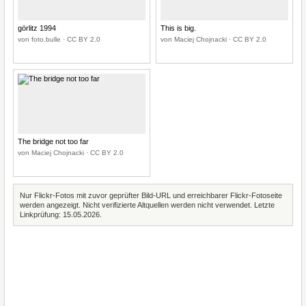
görlitz 1994
This is big.
von foto.bulle · CC BY 2.0
von Maciej Chojnacki · CC BY 2.0
The bridge not too far
von Maciej Chojnacki · CC BY 2.0
Nur Flickr-Fotos mit zuvor geprüfter Bild-URL und erreichbarer Flickr-Fotoseite
werden angezeigt. Nicht verifizierte Altquellen werden nicht verwendet. Letzte
Linkprüfung: 15.05.2026.