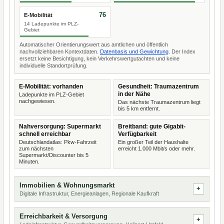
76
E-Mobilität
14 Ladepunkte im PLZ-
Gebiet
Automatischer Orientierungswert aus amtlichen und öffentlich
nachvollziehbaren Kontextdaten.
Datenbasis und Gewichtung
. Der Index
ersetzt keine Besichtigung, kein Verkehrswertgutachten und keine
individuelle Standortprüfung.
E-Mobilität: vorhanden
Gesundheit: Traumazentrum
in der Nähe
Ladepunkte im PLZ-Gebiet
nachgewiesen.
Das nächste Traumazentrum liegt
bis 5 km entfernt.
Nahversorgung: Supermarkt
Breitband: gute Gigabit-
schnell erreichbar
Verfügbarkeit
Deutschlandatlas: Pkw-Fahrzeit
Ein großer Teil der Haushalte
zum nächsten
erreicht 1.000 Mbit/s oder mehr.
Supermarkt/Discounter bis 5
Minuten.
Immobilien & Wohnungsmarkt
Digitale Infrastruktur, Energieanlagen, Regionale Kaufkraft
Erreichbarkeit & Versorgung