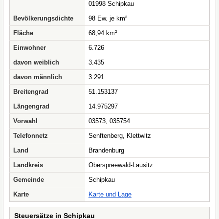
01998 Schipkau
Bevölkerungsdichte
98 Ew. je km²
Fläche
68,94 km²
Einwohner
6.726
davon weiblich
3.435
davon männlich
3.291
Breitengrad
51.153137
Längengrad
14.975297
Vorwahl
03573, 035754
Telefonnetz
Senftenberg, Klettwitz
Land
Brandenburg
Landkreis
Oberspreewald-Lausitz
Gemeinde
Schipkau
Karte
Karte und Lage
Steuersätze in Schipkau