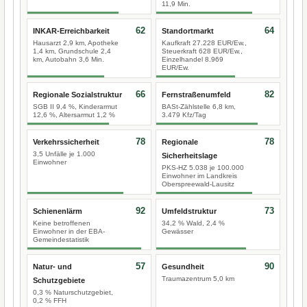
11,9 Min.
62
64
INKAR-Erreichbarkeit
Standortmarkt
Hausarzt 2,9 km, Apotheke
Kaufkraft 27.228 EUR/Ew.,
1,4 km, Grundschule 2,4
Steuerkraft 628 EUR/Ew.,
km, Autobahn 3,6 Min.
Einzelhandel 8.969
EUR/Ew.
66
82
Regionale Sozialstruktur
Fernstraßenumfeld
SGB II 9,4 %, Kinderarmut
BASt-Zählstelle 6,8 km,
12,6 %, Altersarmut 1,2 %
3.479 Kfz/Tag
78
78
Verkehrssicherheit
Regionale
3,5 Unfälle je 1.000
Sicherheitslage
Einwohner
PKS-HZ 5.038 je 100.000
Einwohner im Landkreis
Oberspreewald-Lausitz
92
73
Schienenlärm
Umfeldstruktur
Keine betroffenen
34,2 % Wald, 2,4 %
Einwohner in der EBA-
Gewässer
Gemeindestatistik
57
90
Natur- und
Gesundheit
Traumazentrum 5,0 km
Schutzgebiete
0,3 % Naturschutzgebiet,
0,2 % FFH