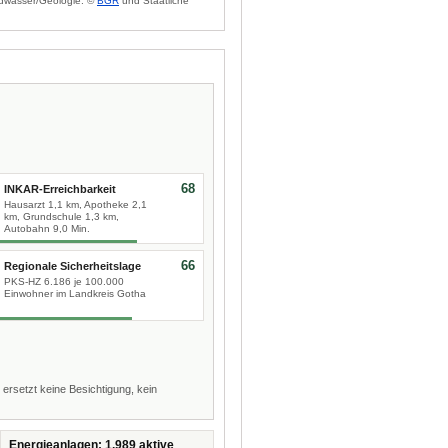
dwasser/Geologie: ©
BGR
und Staatliche
68
INKAR-Erreichbarkeit
Hausarzt 1,1 km, Apotheke 2,1
km, Grundschule 1,3 km,
Autobahn 9,0 Min.
66
Regionale Sicherheitslage
PKS-HZ 6.186 je 100.000
Einwohner im Landkreis Gotha
 ersetzt keine Besichtigung, kein
Energieanlagen: 1.989 aktive