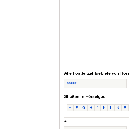
Alle Postleitzahlgebiete von Hör
99880
Straßen in Hörselgau
A
F
G
H
J
K
L
N
R
A