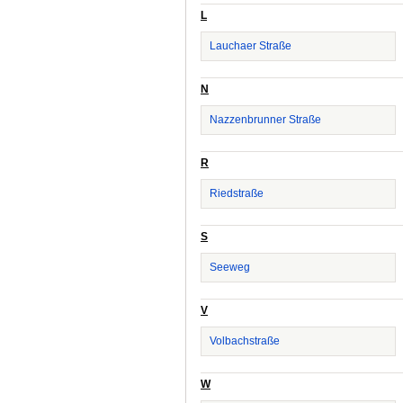
L
Lauchaer Straße
N
Nazzenbrunner Straße
R
Riedstraße
S
Seeweg
V
Volbachstraße
W