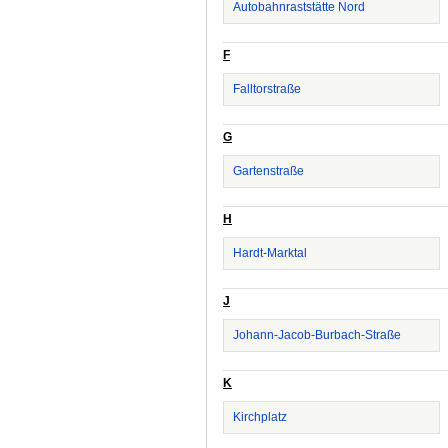
Autobahnraststätte Nord
F
Falltorstraße
G
Gartenstraße
H
Hardt-Marktal
J
Johann-Jacob-Burbach-Straße
K
Kirchplatz