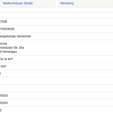
Waltershäuser Straße
Weinberg
7038
75003038
sangehörige Gemeinde
örsel
rshäuser Str. 16a
0 Hörselgau
Ew. je km²
3 km²
8
20033
85202
2