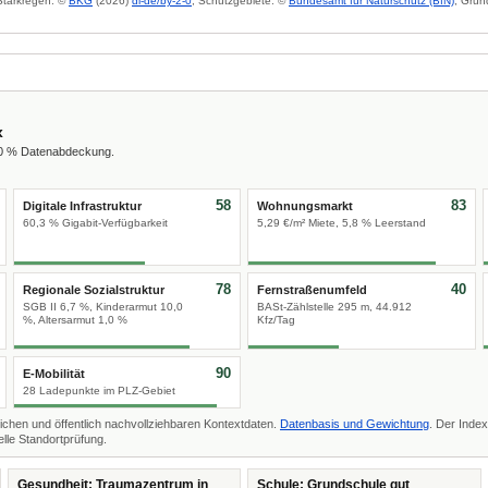
 Starkregen: ©
BKG
(2026)
dl-de/by-2-0
; Schutzgebiete: ©
Bundesamt für Naturschutz (BfN)
; Grun
x
00 % Datenabdeckung.
58
83
Digitale Infrastruktur
Wohnungsmarkt
60,3 % Gigabit-Verfügbarkeit
5,29 €/m² Miete, 5,8 % Leerstand
78
40
Regionale Sozialstruktur
Fernstraßenumfeld
SGB II 6,7 %, Kinderarmut 10,0
BASt-Zählstelle 295 m, 44.912
%, Altersarmut 1,0 %
Kfz/Tag
90
E-Mobilität
28 Ladepunkte im PLZ-Gebiet
ichen und öffentlich nachvollziehbaren Kontextdaten.
Datenbasis und Gewichtung
. Der Index
lle Standortprüfung.
Gesundheit: Traumazentrum in
Schule: Grundschule gut