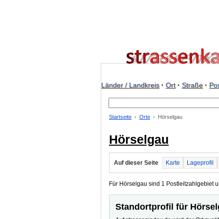
Länder / Landkreis
·
Ort
·
Straße
·
Pos
Startseite
Orte
Hörselgau
Hörselgau
Auf dieser Seite
Karte
Lageprofil
Für Hörselgau sind 1 Postleitzahlgebiet u
Standortprofil für Hörse