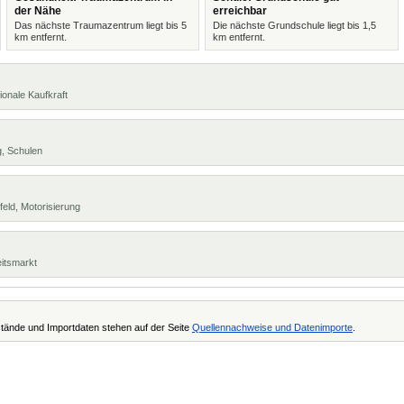
der Nähe
erreichbar
Das nächste Traumazentrum liegt bis 5
Die nächste Grundschule liegt bis 1,5
km entfernt.
km entfernt.
ionale Kaufkraft
g, Schulen
eld, Motorisierung
eitsmarkt
tände und Importdaten stehen auf der Seite
Quellennachweise und Datenimporte
.