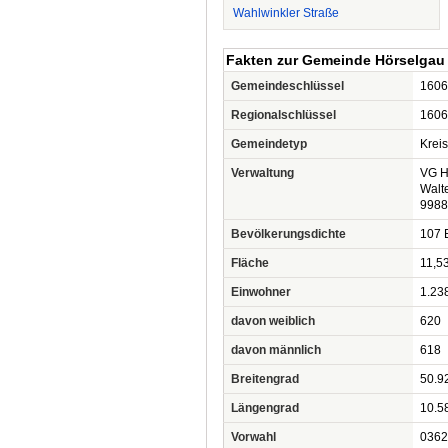
Wahlwinkler Straße
Fakten zur Gemeinde Hörselgau
Gemeindeschlüssel
1606
Regionalschlüssel
1606
Gemeindetyp
Krei
Verwaltung
VG H
Walte
9988
Bevölkerungsdichte
107 
Fläche
11,5
Einwohner
1.23
davon weiblich
620
davon männlich
618
Breitengrad
50.9
Längengrad
10.5
Vorwahl
0362