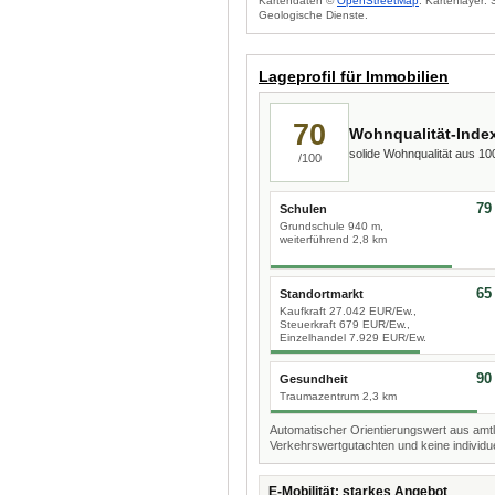
Kartendaten ©
OpenStreetMap
. Kartenlayer:
Geologische Dienste.
Lageprofil für Immobilien
70
Wohnqualität-Inde
solide Wohnqualität aus 1
/100
79
Schulen
Grundschule 940 m,
weiterführend 2,8 km
65
Standortmarkt
Kaufkraft 27.042 EUR/Ew.,
Steuerkraft 679 EUR/Ew.,
Einzelhandel 7.929 EUR/Ew.
90
Gesundheit
Traumazentrum 2,3 km
Automatischer Orientierungswert aus amtl
Verkehrswertgutachten und keine individue
E-Mobilität: starkes Angebot