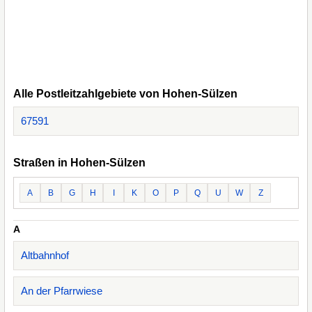
Alle Postleitzahlgebiete von Hohen-Sülzen
67591
Straßen in Hohen-Sülzen
A
B
G
H
I
K
O
P
Q
U
W
Z
A
Altbahnhof
An der Pfarrwiese