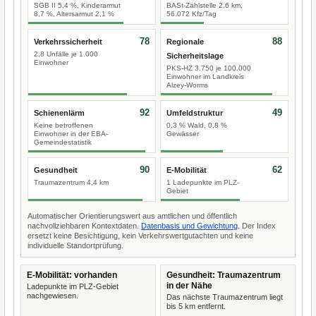
SGB II 5,4 %, Kinderarmut
BASt-Zählstelle 2,6 km,
8,7 %, Altersarmut 2,1 %
56.072 Kfz/Tag
78
88
Verkehrssicherheit
Regionale
2,8 Unfälle je 1.000
Sicherheitslage
Einwohner
PKS-HZ 3.750 je 100.000
Einwohner im Landkreis
Alzey-Worms
92
49
Schienenlärm
Umfeldstruktur
Keine betroffenen
0,3 % Wald, 0,8 %
Einwohner in der EBA-
Gewässer
Gemeindestatistik
90
62
Gesundheit
E-Mobilität
Traumazentrum 4,4 km
1 Ladepunkte im PLZ-
Gebiet
Automatischer Orientierungswert aus amtlichen und öffentlich
nachvollziehbaren Kontextdaten.
Datenbasis und Gewichtung
. Der Index
ersetzt keine Besichtigung, kein Verkehrswertgutachten und keine
individuelle Standortprüfung.
E-Mobilität: vorhanden
Gesundheit: Traumazentrum
in der Nähe
Ladepunkte im PLZ-Gebiet
nachgewiesen.
Das nächste Traumazentrum liegt
bis 5 km entfernt.