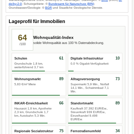
de/by-2-0
; Schutzgebiete: ©
Bundesamt für Naturschutz (BfN)
;
Grundwasser/Geologie: ©
BGR
und Staatliche Geologische Dienste.
Lageprofil für Immobilien
64
Wohnqualität-Index
solide Wohnqualität aus 100 % Datenabdeckung.
/100
61
10
Schulen
Digitale Infrastruktur
Grundschule 1,8 km,
0,0 % Gigabit-Verfügbarkeit
weiterführend 3,7 km
89
73
Wohnungsmarkt
Alltagsversorgung
5,83 €/m² Miete
Supermarkt 5,9 Min., Notfall
14,1 Min., Schwimmbad 7,1
Min.
66
89
INKAR-Erreichbarkeit
Standortmarkt
Hausarzt 1,8 km, Apotheke
Kaufkraft 37.392 EUR/Ew.,
2,3 km, Grundschule 1,7
Steuerkraft 939 EUR/Ew.,
km, Autobahn 5,3 Min.
Einzelhandel 9.498
EUR/Ew.
75
34
Regionale Sozialstruktur
Fernstraßenumfeld