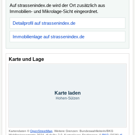
Auf strassenindex.de wird der Ort zusätzlich aus
Immobilien- und Mikrolage-Sicht eingeordnet.
Detailprofil auf strassenindex.de
Immobilienlage auf strassenindex.de
Karte und Lage
Karte laden
Hohen-Sülzen
Kartendaten ©
OpenStreetMap
. Weitere Grenzen: Bundeswahlleiterin/BKG
Wahlkreisgeometrie 2024, dl-de/by-2-0. Kartenlayer: Starkregen: ©
BKG
(2026)
dl-