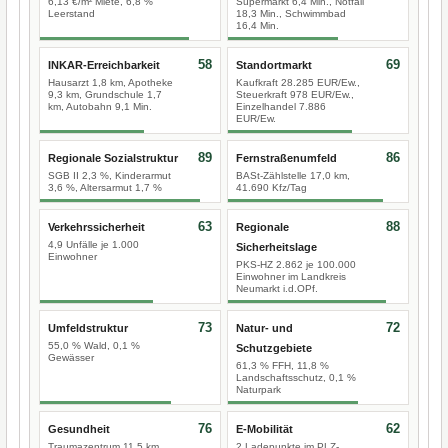
6,13 €/m² Miete, 6,8 %
Supermarkt 6,4 Min., Notfall
Leerstand
18,3 Min., Schwimmbad
16,4 Min.
58
69
INKAR-Erreichbarkeit
Standortmarkt
Hausarzt 1,8 km, Apotheke
Kaufkraft 28.285 EUR/Ew.,
9,3 km, Grundschule 1,7
Steuerkraft 978 EUR/Ew.,
km, Autobahn 9,1 Min.
Einzelhandel 7.886
EUR/Ew.
89
86
Regionale Sozialstruktur
Fernstraßenumfeld
SGB II 2,3 %, Kinderarmut
BASt-Zählstelle 17,0 km,
3,6 %, Altersarmut 1,7 %
41.690 Kfz/Tag
63
88
Verkehrssicherheit
Regionale
4,9 Unfälle je 1.000
Sicherheitslage
Einwohner
PKS-HZ 2.862 je 100.000
Einwohner im Landkreis
Neumarkt i.d.OPf.
73
72
Umfeldstruktur
Natur- und
55,0 % Wald, 0,1 %
Schutzgebiete
Gewässer
61,3 % FFH, 11,8 %
Landschaftsschutz, 0,1 %
Naturpark
76
62
Gesundheit
E-Mobilität
Traumazentrum 11,5 km
2 Ladepunkte im PLZ-