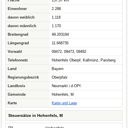
Fläche
137,07 km²
Einwohner
2.288
davon weiblich
1.118
davon männlich
1.170
Breitengrad
49.203194
Längengrad
11.848735
Vorwahl
09472, 09473, 09492
Telefonnetz
Hohenfels Oberpf, Kallmünz, Parsberg
Land
Bayern
Regierungsbezirk
Oberpfalz
Landkreis
Neumarkt i.d.OPf.
Gemeinde
Hohenfels, M
Karte
Karte und Lage
Steuersätze in Hohenfels, M