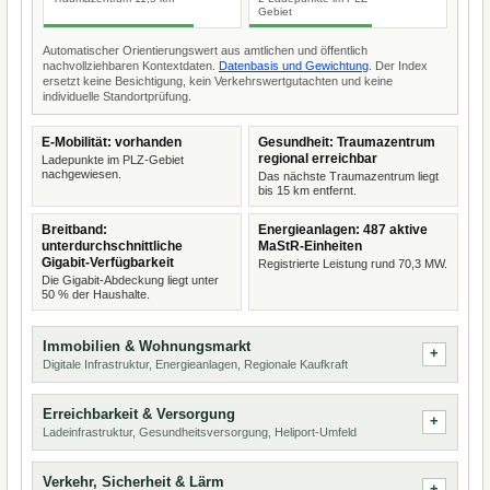
Gebiet
Automatischer Orientierungswert aus amtlichen und öffentlich
nachvollziehbaren Kontextdaten.
Datenbasis und Gewichtung
. Der Index
ersetzt keine Besichtigung, kein Verkehrswertgutachten und keine
individuelle Standortprüfung.
E-Mobilität: vorhanden
Gesundheit: Traumazentrum
regional erreichbar
Ladepunkte im PLZ-Gebiet
nachgewiesen.
Das nächste Traumazentrum liegt
bis 15 km entfernt.
Breitband:
Energieanlagen: 487 aktive
unterdurchschnittliche
MaStR-Einheiten
Gigabit-Verfügbarkeit
Registrierte Leistung rund 70,3 MW.
Die Gigabit-Abdeckung liegt unter
50 % der Haushalte.
Immobilien & Wohnungsmarkt
Digitale Infrastruktur, Energieanlagen, Regionale Kaufkraft
Erreichbarkeit & Versorgung
Ladeinfrastruktur, Gesundheitsversorgung, Heliport-Umfeld
Verkehr, Sicherheit & Lärm