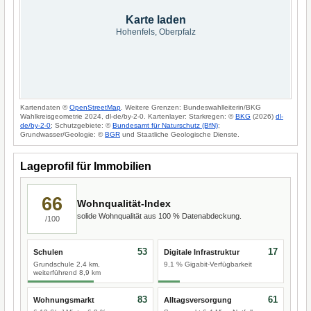
Karte laden
Hohenfels, Oberpfalz
Kartendaten ©
OpenStreetMap
. Weitere Grenzen: Bundeswahlleiterin/BKG
Wahlkreisgeometrie 2024, dl-de/by-2-0. Kartenlayer: Starkregen: ©
BKG
(2026)
dl-
de/by-2-0
; Schutzgebiete: ©
Bundesamt für Naturschutz (BfN)
;
Grundwasser/Geologie: ©
BGR
und Staatliche Geologische Dienste.
Lageprofil für Immobilien
66
Wohnqualität-Index
solide Wohnqualität aus 100 % Datenabdeckung.
/100
53
17
Schulen
Digitale Infrastruktur
Grundschule 2,4 km,
9,1 % Gigabit-Verfügbarkeit
weiterführend 8,9 km
83
61
Wohnungsmarkt
Alltagsversorgung