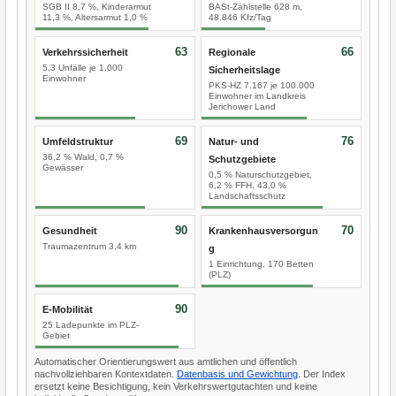
SGB II 8,7 %, Kinderarmut
BASt-Zählstelle 628 m,
11,3 %, Altersarmut 1,0 %
48.846 Kfz/Tag
63
66
Verkehrssicherheit
Regionale
5,3 Unfälle je 1.000
Sicherheitslage
Einwohner
PKS-HZ 7.167 je 100.000
Einwohner im Landkreis
Jerichower Land
69
76
Umfeldstruktur
Natur- und
36,2 % Wald, 0,7 %
Schutzgebiete
Gewässer
0,5 % Naturschutzgebiet,
6,2 % FFH, 43,0 %
Landschaftsschutz
90
70
Gesundheit
Krankenhausversorgun
Traumazentrum 3,4 km
g
1 Einrichtung, 170 Betten
(PLZ)
90
E-Mobilität
25 Ladepunkte im PLZ-
Gebiet
Automatischer Orientierungswert aus amtlichen und öffentlich
nachvollziehbaren Kontextdaten.
Datenbasis und Gewichtung
. Der Index
ersetzt keine Besichtigung, kein Verkehrswertgutachten und keine