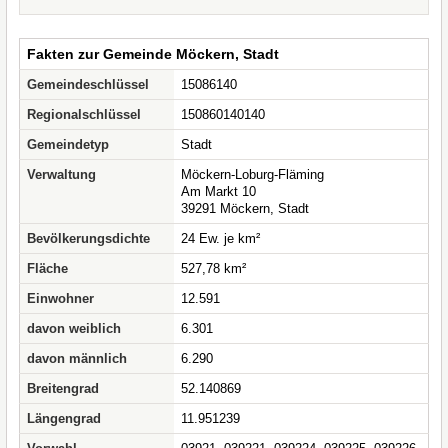
Fakten zur Gemeinde Möckern, Stadt
Gemeindeschlüssel
15086140
Regionalschlüssel
150860140140
Gemeindetyp
Stadt
Verwaltung
Möckern-Loburg-Fläming
Am Markt 10
39291 Möckern, Stadt
Bevölkerungsdichte
24 Ew. je km²
Fläche
527,78 km²
Einwohner
12.591
davon weiblich
6.301
davon männlich
6.290
Breitengrad
52.140869
Längengrad
11.951239