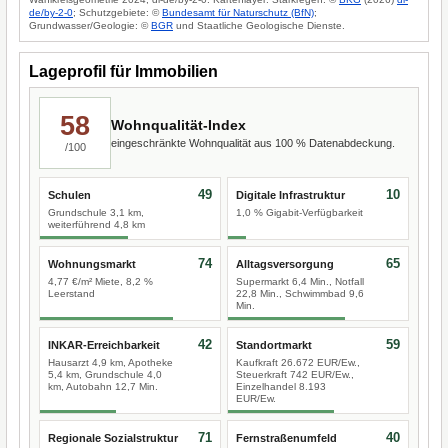
de/by-2-0
; Schutzgebiete: ©
Bundesamt für Naturschutz (BfN)
;
Grundwasser/Geologie: ©
BGR
und Staatliche Geologische Dienste.
Lageprofil für Immobilien
58
Wohnqualität-Index
eingeschränkte Wohnqualität aus 100 % Datenabdeckung.
/100
49
10
Schulen
Digitale Infrastruktur
Grundschule 3,1 km,
1,0 % Gigabit-Verfügbarkeit
weiterführend 4,8 km
74
65
Wohnungsmarkt
Alltagsversorgung
4,77 €/m² Miete, 8,2 %
Supermarkt 6,4 Min., Notfall
Leerstand
22,8 Min., Schwimmbad 9,6
Min.
42
59
INKAR-Erreichbarkeit
Standortmarkt
Hausarzt 4,9 km, Apotheke
Kaufkraft 26.672 EUR/Ew.,
5,4 km, Grundschule 4,0
Steuerkraft 742 EUR/Ew.,
km, Autobahn 12,7 Min.
Einzelhandel 8.193
EUR/Ew.
71
40
Regionale Sozialstruktur
Fernstraßenumfeld