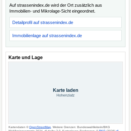
Auf strassenindex.de wird der Ort zusätzlich aus
Immobilien- und Mikrolage-Sicht eingeordnet.
Detailprofil auf strassenindex.de
Immobilienlage auf strassenindex.de
Karte und Lage
Karte laden
Hohenziatz
Kartendaten ©
OpenStreetMap
. Weitere Grenzen: Bundeswahlleiterin/BKG
Wahlkreisgeometrie 2024, dl-de/by-2-0. Kartenlayer: Starkregen: ©
BKG
(2026)
dl-