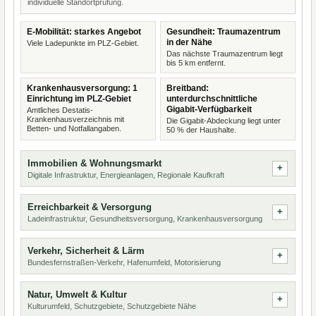
individuelle Standortprüfung.
E-Mobilität: starkes Angebot
Gesundheit: Traumazentrum
in der Nähe
Viele Ladepunkte im PLZ-Gebiet.
Das nächste Traumazentrum liegt
bis 5 km entfernt.
Krankenhausversorgung: 1
Breitband:
Einrichtung im PLZ-Gebiet
unterdurchschnittliche
Gigabit-Verfügbarkeit
Amtliches Destatis-
Krankenhausverzeichnis mit
Die Gigabit-Abdeckung liegt unter
Betten- und Notfallangaben.
50 % der Haushalte.
Immobilien & Wohnungsmarkt
Digitale Infrastruktur, Energieanlagen, Regionale Kaufkraft
Erreichbarkeit & Versorgung
Ladeinfrastruktur, Gesundheitsversorgung, Krankenhausversorgung
Verkehr, Sicherheit & Lärm
Bundesfernstraßen-Verkehr, Hafenumfeld, Motorisierung
Natur, Umwelt & Kultur
Kulturumfeld, Schutzgebiete, Schutzgebiete Nähe