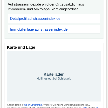
Auf strassenindex.de wird der Ort zusätzlich aus
Immobilien- und Mikrolage-Sicht eingeordnet.
Detailprofil auf strassenindex.de
Immobilienlage auf strassenindex.de
Karte und Lage
Karte laden
Hollingstedt bei Schleswig
Kartendaten ©
OpenStreetMap
. Weitere Grenzen: Bundeswahlleiterin/BKG
Wahlkreisgeometrie 2024, dl-de/by-2-0. Kartenlayer: Starkregen: ©
BKG
(2026)
dl-