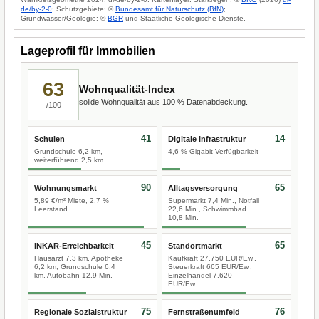
de/by-2-0
; Schutzgebiete: ©
Bundesamt für Naturschutz (BfN)
;
Grundwasser/Geologie: ©
BGR
und Staatliche Geologische Dienste.
Lageprofil für Immobilien
63
Wohnqualität-Index
solide Wohnqualität aus 100 % Datenabdeckung.
/100
41
14
Schulen
Digitale Infrastruktur
Grundschule 6,2 km,
4,6 % Gigabit-Verfügbarkeit
weiterführend 2,5 km
90
65
Wohnungsmarkt
Alltagsversorgung
5,89 €/m² Miete, 2,7 %
Supermarkt 7,4 Min., Notfall
Leerstand
22,6 Min., Schwimmbad
10,8 Min.
45
65
INKAR-Erreichbarkeit
Standortmarkt
Hausarzt 7,3 km, Apotheke
Kaufkraft 27.750 EUR/Ew.,
6,2 km, Grundschule 6,4
Steuerkraft 665 EUR/Ew.,
km, Autobahn 12,9 Min.
Einzelhandel 7.620
EUR/Ew.
75
76
Regionale Sozialstruktur
Fernstraßenumfeld