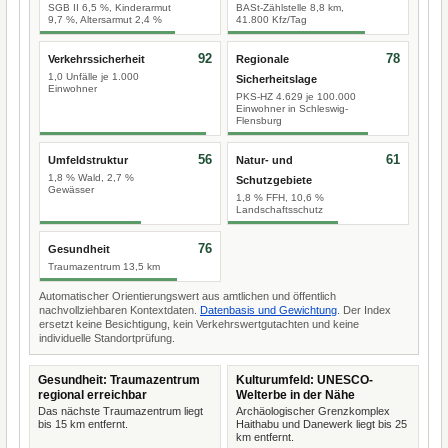
SGB II 6,5 %, Kinderarmut
BASt-Zählstelle 8,8 km,
9,7 %, Altersarmut 2,4 %
41.800 Kfz/Tag
92
78
Verkehrssicherheit
Regionale
1,0 Unfälle je 1.000
Sicherheitslage
Einwohner
PKS-HZ 4.629 je 100.000
Einwohner in Schleswig-
Flensburg
56
61
Umfeldstruktur
Natur- und
1,8 % Wald, 2,7 %
Schutzgebiete
Gewässer
1,8 % FFH, 10,6 %
Landschaftsschutz
76
Gesundheit
Traumazentrum 13,5 km
Automatischer Orientierungswert aus amtlichen und öffentlich
nachvollziehbaren Kontextdaten.
Datenbasis und Gewichtung
. Der Index
ersetzt keine Besichtigung, kein Verkehrswertgutachten und keine
individuelle Standortprüfung.
Gesundheit: Traumazentrum
Kulturumfeld: UNESCO-
regional erreichbar
Welterbe in der Nähe
Das nächste Traumazentrum liegt
Archäologischer Grenzkomplex
bis 15 km entfernt.
Haithabu und Danewerk liegt bis 25
km entfernt.