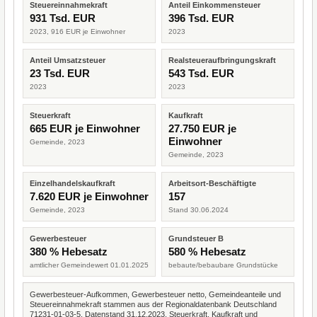
Steuereinnahmekraft
Anteil Einkommensteuer
931 Tsd. EUR
396 Tsd. EUR
2023, 916 EUR je Einwohner
2023
Anteil Umsatzsteuer
Realsteueraufbringungskraft
23 Tsd. EUR
543 Tsd. EUR
2023
2023
Steuerkraft
Kaufkraft
665 EUR je Einwohner
27.750 EUR je
Einwohner
Gemeinde, 2023
Gemeinde, 2023
Einzelhandelskaufkraft
Arbeitsort-Beschäftigte
7.620 EUR je Einwohner
157
Gemeinde, 2023
Stand 30.06.2024
Gewerbesteuer
Grundsteuer B
380 % Hebesatz
580 % Hebesatz
amtlicher Gemeindewert 01.01.2025
bebaute/bebaubare Grundstücke
Gewerbesteuer-Aufkommen, Gewerbesteuer netto, Gemeindeanteile und
Steuereinnahmekraft stammen aus der Regionaldatenbank Deutschland
71231-01-03-5, Datenstand 31.12.2023. Steuerkraft, Kaufkraft und