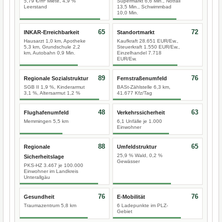
5,79 €/m² Miete, 4,9 %
Supermarkt 6,6 Min., Notfall
Leerstand
13,5 Min., Schwimmbad
10,0 Min.
65
72
INKAR-Erreichbarkeit
Standortmarkt
Hausarzt 1,0 km, Apotheke
Kaufkraft 28.651 EUR/Ew.,
5,3 km, Grundschule 2,2
Steuerkraft 1.550 EUR/Ew.,
km, Autobahn 0,9 Min.
Einzelhandel 7.718
EUR/Ew.
89
76
Regionale Sozialstruktur
Fernstraßenumfeld
SGB II 1,9 %, Kinderarmut
BASt-Zählstelle 6,3 km,
3,1 %, Altersarmut 1,2 %
41.677 Kfz/Tag
48
63
Flughafenumfeld
Verkehrssicherheit
Memmingen 5,5 km
6,1 Unfälle je 1.000
Einwohner
88
65
Regionale
Umfeldstruktur
25,9 % Wald, 0,2 %
Sicherheitslage
Gewässer
PKS-HZ 3.467 je 100.000
Einwohner im Landkreis
Unterallgäu
76
76
Gesundheit
E-Mobilität
Traumazentrum 5,8 km
6 Ladepunkte im PLZ-
Gebiet