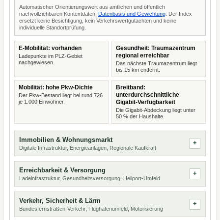
Automatischer Orientierungswert aus amtlichen und öffentlich
nachvollziehbaren Kontextdaten.
Datenbasis und Gewichtung
. Der Index
ersetzt keine Besichtigung, kein Verkehrswertgutachten und keine
individuelle Standortprüfung.
E-Mobilität: vorhanden
Gesundheit: Traumazentrum
regional erreichbar
Ladepunkte im PLZ-Gebiet
nachgewiesen.
Das nächste Traumazentrum liegt
bis 15 km entfernt.
Mobilität: hohe Pkw-Dichte
Breitband:
unterdurchschnittliche
Der Pkw-Bestand liegt bei rund 726
je 1.000 Einwohner.
Gigabit-Verfügbarkeit
Die Gigabit-Abdeckung liegt unter
50 % der Haushalte.
Immobilien & Wohnungsmarkt
Digitale Infrastruktur, Energieanlagen, Regionale Kaufkraft
Erreichbarkeit & Versorgung
Ladeinfrastruktur, Gesundheitsversorgung, Heliport-Umfeld
Verkehr, Sicherheit & Lärm
Bundesfernstraßen-Verkehr, Flughafenumfeld, Motorisierung