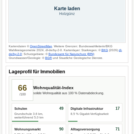
Karte laden
Holzgünz
Kartendaten ©
OpenStreetMap
. Weitere Grenzen: Bundeswahlleiterin/BKG
Wahlkreisgeometrie 2024, dl-de/by-2-0. Kartenlayer: Starkregen: ©
BKG
(2026)
dl-
de/by-2-0
; Schutzgebiete: ©
Bundesamt für Naturschutz (BfN)
;
Grundwasser/Geologie: ©
BGR
und Staatliche Geologische Dienste.
Lageprofil für Immobilien
66
Wohnqualität-Index
solide Wohnqualität aus 100 % Datenabdeckung.
/100
49
17
Schulen
Digitale Infrastruktur
Grundschule 3,6 km,
8,5 % Gigabit-Verfügbarkeit
weiterführend 5,0 km
90
71
Wohnungsmarkt
Alltagsversorgung