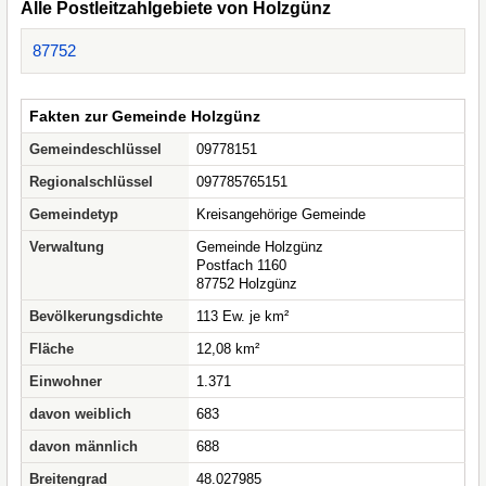
Alle Postleitzahlgebiete von Holzgünz
87752
Fakten zur Gemeinde Holzgünz
Gemeindeschlüssel
09778151
Regionalschlüssel
097785765151
Gemeindetyp
Kreisangehörige Gemeinde
Verwaltung
Gemeinde Holzgünz
Postfach 1160
87752 Holzgünz
Bevölkerungsdichte
113 Ew. je km²
Fläche
12,08 km²
Einwohner
1.371
davon weiblich
683
davon männlich
688
Breitengrad
48.027985