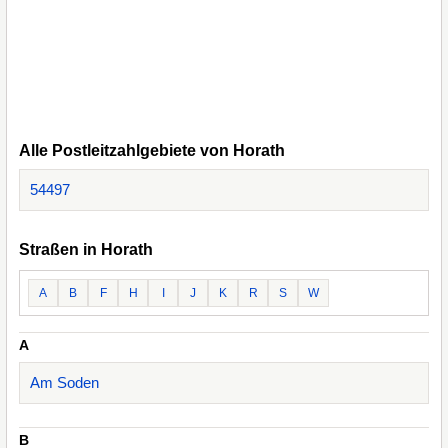
Alle Postleitzahlgebiete von Horath
54497
Straßen in Horath
A
B
F
H
I
J
K
R
S
W
A
Am Soden
B