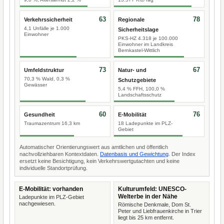
63
78
Verkehrssicherheit
Regionale
4,1 Unfälle je 1.000
Sicherheitslage
Einwohner
PKS-HZ 4.318 je 100.000
Einwohner im Landkreis
Bernkastel-Wittlich
73
67
Umfeldstruktur
Natur- und
70,3 % Wald, 0,3 %
Schutzgebiete
Gewässer
5,4 % FFH, 100,0 %
Landschaftsschutz
60
76
Gesundheit
E-Mobilität
Traumazentrum 16,3 km
18 Ladepunkte im PLZ-
Gebiet
Automatischer Orientierungswert aus amtlichen und öffentlich
nachvollziehbaren Kontextdaten.
Datenbasis und Gewichtung
. Der Index
ersetzt keine Besichtigung, kein Verkehrswertgutachten und keine
individuelle Standortprüfung.
E-Mobilität: vorhanden
Kulturumfeld: UNESCO-
Welterbe in der Nähe
Ladepunkte im PLZ-Gebiet
nachgewiesen.
Römische Denkmale, Dom St.
Peter und Liebfrauenkirche in Trier
liegt bis 25 km entfernt.