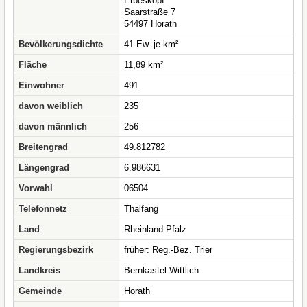
Erbeskopf
Saarstraße 7
54497 Horath
Bevölkerungsdichte
41 Ew. je km²
Fläche
11,89 km²
Einwohner
491
davon weiblich
235
davon männlich
256
Breitengrad
49.812782
Längengrad
6.986631
Vorwahl
06504
Telefonnetz
Thalfang
Land
Rheinland-Pfalz
Regierungsbezirk
früher: Reg.-Bez. Trier
Landkreis
Bernkastel-Wittlich
Gemeinde
Horath