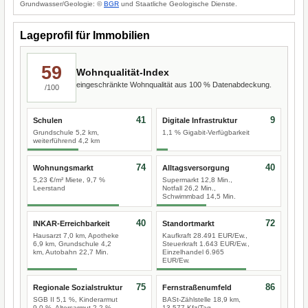
Grundwasser/Geologie: ©
BGR
und Staatliche Geologische Dienste.
Lageprofil für Immobilien
59
Wohnqualität-Index
eingeschränkte Wohnqualität aus 100 % Datenabdeckung.
/100
41
9
Schulen
Digitale Infrastruktur
Grundschule 5,2 km,
1,1 % Gigabit-Verfügbarkeit
weiterführend 4,2 km
74
40
Wohnungsmarkt
Alltagsversorgung
5,23 €/m² Miete, 9,7 %
Supermarkt 12,8 Min.,
Leerstand
Notfall 26,2 Min.,
Schwimmbad 14,5 Min.
40
72
INKAR-Erreichbarkeit
Standortmarkt
Hausarzt 7,0 km, Apotheke
Kaufkraft 28.491 EUR/Ew.,
6,9 km, Grundschule 4,2
Steuerkraft 1.643 EUR/Ew.,
km, Autobahn 22,7 Min.
Einzelhandel 6.965
EUR/Ew.
75
86
Regionale Sozialstruktur
Fernstraßenumfeld
SGB II 5,1 %, Kinderarmut
BASt-Zählstelle 18,9 km,
9,0 %, Altersarmut 2,2 %
13.577 Kfz/Tag