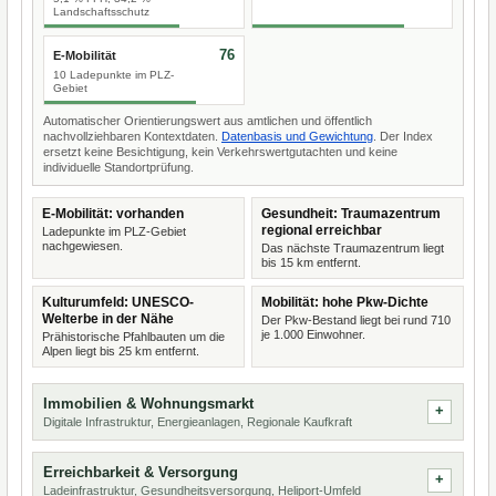
Landschaftsschutz
76
E-Mobilität
10 Ladepunkte im PLZ-
Gebiet
Automatischer Orientierungswert aus amtlichen und öffentlich
nachvollziehbaren Kontextdaten.
Datenbasis und Gewichtung
. Der Index
ersetzt keine Besichtigung, kein Verkehrswertgutachten und keine
individuelle Standortprüfung.
E-Mobilität: vorhanden
Gesundheit: Traumazentrum
regional erreichbar
Ladepunkte im PLZ-Gebiet
nachgewiesen.
Das nächste Traumazentrum liegt
bis 15 km entfernt.
Kulturumfeld: UNESCO-
Mobilität: hohe Pkw-Dichte
Welterbe in der Nähe
Der Pkw-Bestand liegt bei rund 710
je 1.000 Einwohner.
Prähistorische Pfahlbauten um die
Alpen liegt bis 25 km entfernt.
Immobilien & Wohnungsmarkt
Digitale Infrastruktur, Energieanlagen, Regionale Kaufkraft
Erreichbarkeit & Versorgung
Ladeinfrastruktur, Gesundheitsversorgung, Heliport-Umfeld