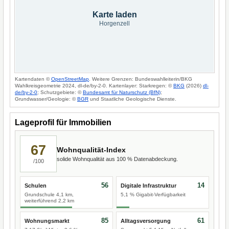
Karte laden
Horgenzell
Kartendaten ©
OpenStreetMap
. Weitere Grenzen: Bundeswahlleiterin/BKG
Wahlkreisgeometrie 2024, dl-de/by-2-0. Kartenlayer: Starkregen: ©
BKG
(2026)
dl-
de/by-2-0
; Schutzgebiete: ©
Bundesamt für Naturschutz (BfN)
;
Grundwasser/Geologie: ©
BGR
und Staatliche Geologische Dienste.
Lageprofil für Immobilien
67
Wohnqualität-Index
solide Wohnqualität aus 100 % Datenabdeckung.
/100
56
14
Schulen
Digitale Infrastruktur
Grundschule 4,1 km,
5,1 % Gigabit-Verfügbarkeit
weiterführend 2,2 km
85
61
Wohnungsmarkt
Alltagsversorgung