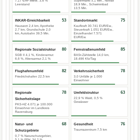
7,17 €/m² Miete, 3,6 %
Supermarkt 5,1 Min., Notfall
Leerstand
18,9 Min., Schwimmbad
13,5 Min.
53
75
INKAR-Erreichbarkeit
Standortmarkt
Hausarzt 2,4 km, Apotheke
Kaufkraft 30.741 EUR/Ew.,
2,7 km, Grundschule 2,0
Steuerkraft 1.051 EUR/Ew.,
km, Autobahn 39,5 Min.
Einzelhandel 7.571
EUR/Ew.
80
85
Regionale Sozialstruktur
Fernstraßenumfeld
SGB II 4,1 %, Kinderarmut
BASt-Zählstelle 14,0 km,
6,6 %, Altersarmut 2,1 %
18.496 Kfz/Tag
82
78
Flughafenumfeld
Verkehrssicherheit
Friedrichshafen 22,5 km
3,0 Unfälle je 1.000
Einwohner
78
63
Regionale
Umfeldstruktur
22,9 % Wald, 0,5 %
Sicherheitslage
Gewässer
PKS-HZ 4.071 je 100.000
Einwohner im Landkreis
Ravensburg
68
76
Natur- und
Gesundheit
Traumazentrum 7,5 km
Schutzgebiete
0,7 % Naturschutzgebiet,
5,1 % FFH, 34,2 %