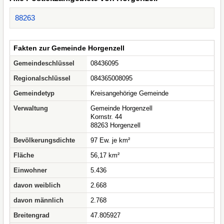
88263
Fakten zur Gemeinde Horgenzell
Gemeindeschlüssel
08436095
Regionalschlüssel
084365008095
Gemeindetyp
Kreisangehörige Gemeinde
Verwaltung
Gemeinde Horgenzell
Kornstr. 44
88263 Horgenzell
Bevölkerungsdichte
97 Ew. je km²
Fläche
56,17 km²
Einwohner
5.436
davon weiblich
2.668
davon männlich
2.768
Breitengrad
47.805927