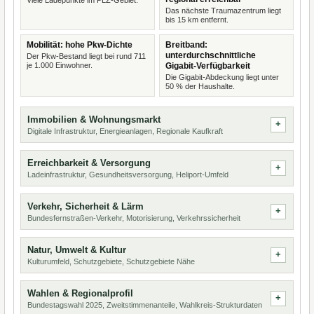
Viele Ladepunkte im PLZ-Gebiet.
Das nächste Traumazentrum liegt
bis 15 km entfernt.
Mobilität: hohe Pkw-Dichte
Breitband:
unterdurchschnittliche
Der Pkw-Bestand liegt bei rund 711
je 1.000 Einwohner.
Gigabit-Verfügbarkeit
Die Gigabit-Abdeckung liegt unter
50 % der Haushalte.
Immobilien & Wohnungsmarkt
Digitale Infrastruktur, Energieanlagen, Regionale Kaufkraft
Erreichbarkeit & Versorgung
Ladeinfrastruktur, Gesundheitsversorgung, Heliport-Umfeld
Verkehr, Sicherheit & Lärm
Bundesfernstraßen-Verkehr, Motorisierung, Verkehrssicherheit
Natur, Umwelt & Kultur
Kulturumfeld, Schutzgebiete, Schutzgebiete Nähe
Wahlen & Regionalprofil
Bundestagswahl 2025, Zweitstimmenanteile, Wahlkreis-Strukturdaten