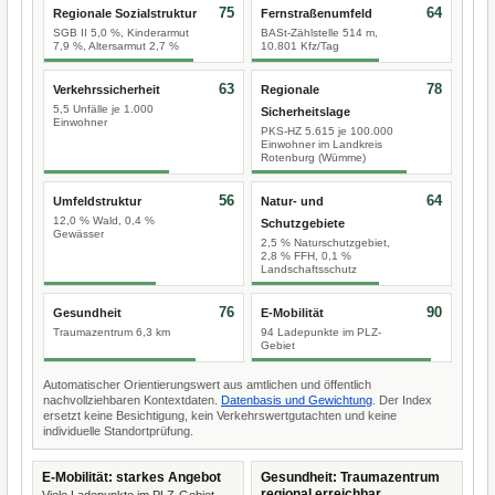
75
64
Regionale Sozialstruktur
Fernstraßenumfeld
SGB II 5,0 %, Kinderarmut
BASt-Zählstelle 514 m,
7,9 %, Altersarmut 2,7 %
10.801 Kfz/Tag
63
78
Verkehrssicherheit
Regionale
5,5 Unfälle je 1.000
Sicherheitslage
Einwohner
PKS-HZ 5.615 je 100.000
Einwohner im Landkreis
Rotenburg (Wümme)
56
64
Umfeldstruktur
Natur- und
12,0 % Wald, 0,4 %
Schutzgebiete
Gewässer
2,5 % Naturschutzgebiet,
2,8 % FFH, 0,1 %
Landschaftsschutz
76
90
Gesundheit
E-Mobilität
Traumazentrum 6,3 km
94 Ladepunkte im PLZ-
Gebiet
Automatischer Orientierungswert aus amtlichen und öffentlich
nachvollziehbaren Kontextdaten.
Datenbasis und Gewichtung
. Der Index
ersetzt keine Besichtigung, kein Verkehrswertgutachten und keine
individuelle Standortprüfung.
E-Mobilität: starkes Angebot
Gesundheit: Traumazentrum
regional erreichbar