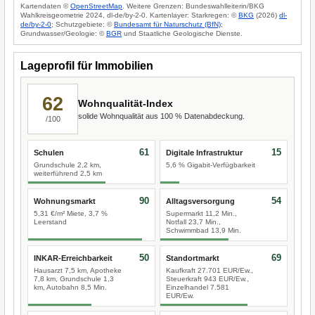
Kartendaten ©
OpenStreetMap
. Weitere Grenzen: Bundeswahlleiterin/BKG
Wahlkreisgeometrie 2024, dl-de/by-2-0. Kartenlayer: Starkregen: ©
BKG
(2026)
dl-
de/by-2-0
; Schutzgebiete: ©
Bundesamt für Naturschutz (BfN)
;
Grundwasser/Geologie: ©
BGR
und Staatliche Geologische Dienste.
Lageprofil für Immobilien
62
Wohnqualität-Index
solide Wohnqualität aus 100 % Datenabdeckung.
/100
61
15
Schulen
Digitale Infrastruktur
Grundschule 2,2 km,
5,6 % Gigabit-Verfügbarkeit
weiterführend 2,5 km
90
54
Wohnungsmarkt
Alltagsversorgung
5,31 €/m² Miete, 3,7 %
Supermarkt 11,2 Min.,
Leerstand
Notfall 23,7 Min.,
Schwimmbad 13,9 Min.
50
69
INKAR-Erreichbarkeit
Standortmarkt
Hausarzt 7,5 km, Apotheke
Kaufkraft 27.701 EUR/Ew.,
7,8 km, Grundschule 1,3
Steuerkraft 943 EUR/Ew.,
km, Autobahn 8,5 Min.
Einzelhandel 7.581
EUR/Ew.