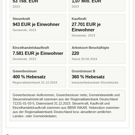
53 Tsd. EUR
1,07 Mio. EUR
2023
2023
Steuerkraft
Kaufkraft
943 EUR je Einwohner
27.701 EUR je
Einwohner
Gemeinde, 2023
Gemeinde, 2023
Einzelhandelskaufkraft
Arbeitsort-Beschäftigte
7.581 EUR je Einwohner
220
Gemeinde, 2023
Stand 30.06.2024
Gewerbesteuer
Grundsteuer B
400 % Hebesatz
360 % Hebesatz
Regionaldatenbank 31.12.2024
bebaute/bebaubare Grundstücke
Gewerbesteuer-Aufkommen, Gewerbesteuer netto, Gemeindeanteile und
Steuereinnahmekraft stammen aus der Regionaldatenbank Deutschland
71231-01-03-5, Datenstand 31.12.2023. Steuerkraft, Kaufkraft und
Einzelhandelskaufkraft stammen aus BBSR INKAR. Hebesätze stammen
aus der Regionaldatenbank Deutschland bzw. aktuelleren amtlichen
Landes- oder Gemeindedaten.