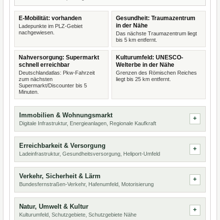
E-Mobilität: vorhanden
Gesundheit: Traumazentrum
in der Nähe
Ladepunkte im PLZ-Gebiet
nachgewiesen.
Das nächste Traumazentrum liegt
bis 5 km entfernt.
Nahversorgung: Supermarkt
Kulturumfeld: UNESCO-
schnell erreichbar
Welterbe in der Nähe
Deutschlandatlas: Pkw-Fahrzeit
Grenzen des Römischen Reiches
zum nächsten
liegt bis 25 km entfernt.
Supermarkt/Discounter bis 5
Minuten.
Immobilien & Wohnungsmarkt
Digitale Infrastruktur, Energieanlagen, Regionale Kaufkraft
Erreichbarkeit & Versorgung
Ladeinfrastruktur, Gesundheitsversorgung, Heliport-Umfeld
Verkehr, Sicherheit & Lärm
Bundesfernstraßen-Verkehr, Hafenumfeld, Motorisierung
Natur, Umwelt & Kultur
Kulturumfeld, Schutzgebiete, Schutzgebiete Nähe