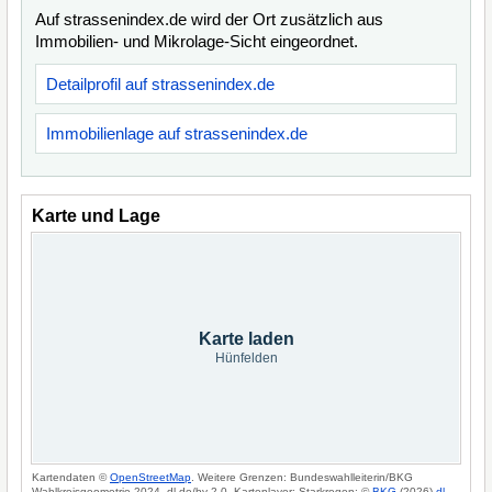
Auf strassenindex.de wird der Ort zusätzlich aus
Immobilien- und Mikrolage-Sicht eingeordnet.
Detailprofil auf strassenindex.de
Immobilienlage auf strassenindex.de
Karte und Lage
Karte laden
Hünfelden
Kartendaten ©
OpenStreetMap
. Weitere Grenzen: Bundeswahlleiterin/BKG
Wahlkreisgeometrie 2024, dl-de/by-2-0. Kartenlayer: Starkregen: ©
BKG
(2026)
dl-