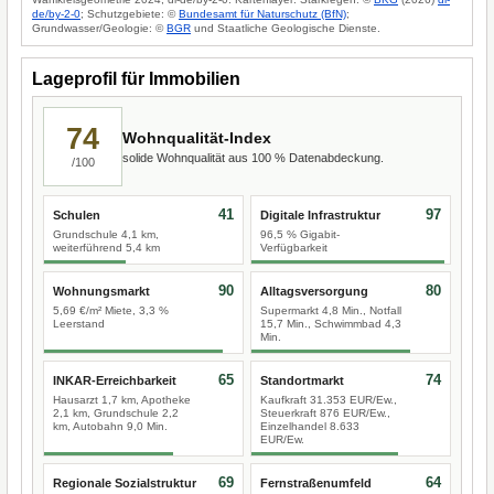
de/by-2-0
; Schutzgebiete: ©
Bundesamt für Naturschutz (BfN)
;
Grundwasser/Geologie: ©
BGR
und Staatliche Geologische Dienste.
Lageprofil für Immobilien
74
Wohnqualität-Index
solide Wohnqualität aus 100 % Datenabdeckung.
/100
41
97
Schulen
Digitale Infrastruktur
Grundschule 4,1 km,
96,5 % Gigabit-
weiterführend 5,4 km
Verfügbarkeit
90
80
Wohnungsmarkt
Alltagsversorgung
5,69 €/m² Miete, 3,3 %
Supermarkt 4,8 Min., Notfall
Leerstand
15,7 Min., Schwimmbad 4,3
Min.
65
74
INKAR-Erreichbarkeit
Standortmarkt
Hausarzt 1,7 km, Apotheke
Kaufkraft 31.353 EUR/Ew.,
2,1 km, Grundschule 2,2
Steuerkraft 876 EUR/Ew.,
km, Autobahn 9,0 Min.
Einzelhandel 8.633
EUR/Ew.
69
64
Regionale Sozialstruktur
Fernstraßenumfeld