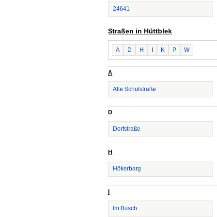
24641
Straßen in Hüttblek
A
D
H
I
K
P
W
A
Alte Schulstraße
D
Dorfstraße
H
Hökerbarg
I
Im Busch