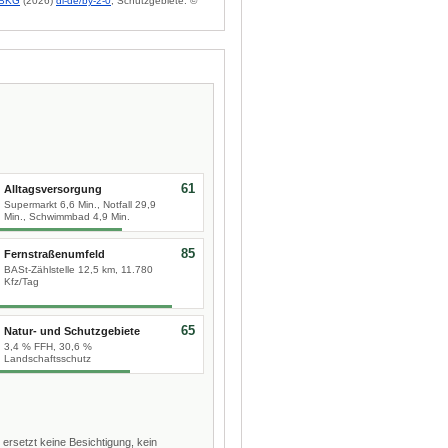
BKG
(2026)
dl-de/by-2-0
; Schutzgebiete: ©
61
Alltagsversorgung
Supermarkt 6,6 Min., Notfall 29,9
Min., Schwimmbad 4,9 Min.
85
Fernstraßenumfeld
BASt-Zählstelle 12,5 km, 11.780
Kfz/Tag
65
Natur- und Schutzgebiete
3,4 % FFH, 30,6 %
Landschaftsschutz
 ersetzt keine Besichtigung, kein