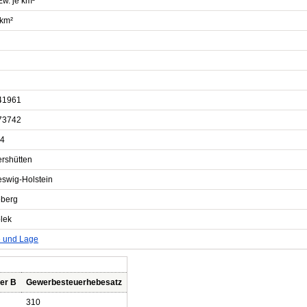
Ew. je km²
 km²
41961
73742
4
ershütten
eswig-Holstein
berg
blek
e und Lage
er B
Gewerbesteuerhebesatz
310