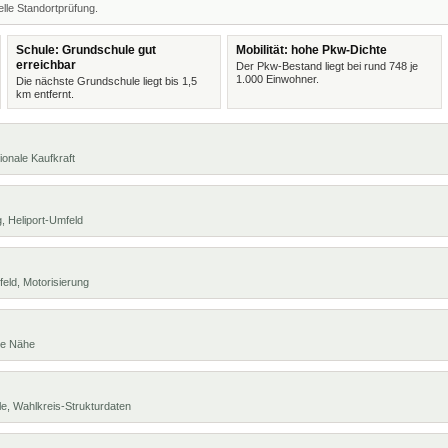
lle Standortprüfung.
Schule: Grundschule gut
Mobilität: hohe Pkw-Dichte
erreichbar
Der Pkw-Bestand liegt bei rund 748 je
1.000 Einwohner.
Die nächste Grundschule liegt bis 1,5
km entfernt.
ionale Kaufkraft
, Heliport-Umfeld
eld, Motorisierung
te Nähe
e, Wahlkreis-Strukturdaten