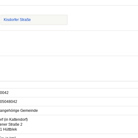
Kisdorfer Straße
0042
05048042
sangehörige Gemeinde
rf (in Kattendorf)
ener Straße 2
1 Hüttblek