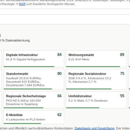
zen: Bundeswahlleiterin/BKG Wahlkreisgeometrie 2024, dl-de/by-2-0. Kartenlayer: Starkregen: ©
r/Geologie: ©
BGR
und Staatliche Geologische Dienste.
x
00 % Datenabdeckung.
84
89
Digitale Infrastruktur
Wohnungsmarkt
81,8 % Gigabit-Verfügbarkeit
6,41 €/m² Miete
80
75
Standortmarkt
Regionale Sozialstruktur
Kaufkraft 33.614 EUR/Ew.,
SGB II 6,4 %, Kinderarmut 10,2
Steuerkraft 915 EUR/Ew.,
%, Altersarmut 2,7 %
Einzelhandel 7.484 EUR/Ew.
66
55
Regionale Sicherheitslage
Umfeldstruktur
PKS-HZ 6.348 je 100.000
5,1 % Wald, 0,7 % Gewässer
Einwohner in Segeberg
62
E-Mobilität
4 Ladepunkte im PLZ-Gebiet
ichen und öffentlich nachvollziehbaren Kontextdaten.
Datenbasis und Gewichtung
. Der Index