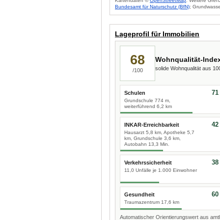
Kartendaten ©
OpenStreetMap
. Weitere Gren
Bundesamt für Naturschutz (BfN)
; Grundwasse
Lageprofil für Immobilien
68
Wohnqualität-Inde
solide Wohnqualität aus 1
/100
71
Schulen
Grundschule 774 m,
weiterführend 6,2 km
42
INKAR-Erreichbarkeit
Hausarzt 5,8 km, Apotheke 5,7
km, Grundschule 3,6 km,
Autobahn 13,3 Min.
38
Verkehrssicherheit
11,0 Unfälle je 1.000 Einwohner
60
Gesundheit
Traumazentrum 17,6 km
Automatischer Orientierungswert aus amtl