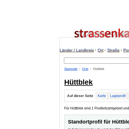
Länder / Landkreis
·
Ort
·
Straße
·
Pos
Startseite
Orte
Hüttblek
Hüttblek
Auf dieser Seite
Karte
Lageprofil
Für Hüttblek sind 1 Postleitzahlgebiet und
Standortprofil für Hüttbl