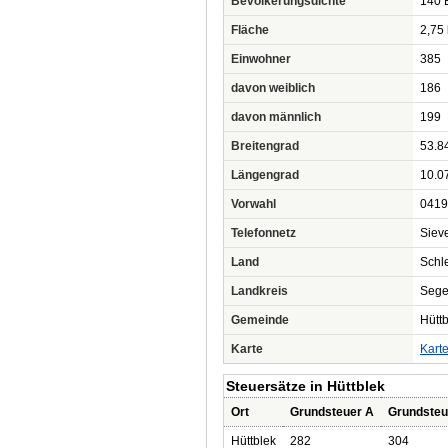
Bevölkerungsdichte
140 
Fläche
2,75
Einwohner
385
davon weiblich
186
davon männlich
199
Breitengrad
53.8
Längengrad
10.0
Vorwahl
0419
Telefonnetz
Siev
Land
Schl
Landkreis
Sege
Gemeinde
Hütt
Karte
Kart
Steuersätze in Hüttblek
Ort
Grundsteuer A
Grundsteu
Hüttblek
282
304