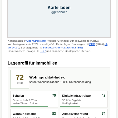
Karte laden
Iggensbach
Kartendaten ©
OpenStreetMap
. Weitere Grenzen: Bundeswahlleiterin/BKG
Wahlkreisgeometrie 2024, dl-de/by-2-0. Kartenlayer: Starkregen: ©
BKG
(2026)
dl-
de/by-2-0
; Schutzgebiete: ©
Bundesamt für Naturschutz (BfN)
;
Grundwasser/Geologie: ©
BGR
und Staatliche Geologische Dienste.
Lageprofil für Immobilien
72
Wohnqualität-Index
solide Wohnqualität aus 100 % Datenabdeckung.
/100
79
42
Schulen
Digitale Infrastruktur
Grundschule 657 m,
35,6 % Gigabit-
weiterführend 3,8 km
Verfügbarkeit
83
74
Wohnungsmarkt
Alltagsversorgung