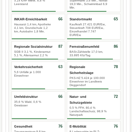
5,14 €/m² Miete, 6,8 %
Supermarkt 3,6 Min., Notfall
Leerstand
19,0 Min., Schwimmbad 6,9
Min.
66
65
INKAR-Erreichbarkeit
Standortmarkt
Hausarzt 1,4 km, Apotheke
Kaufkraft 27.421 EUR/Ew.,
4,1 km, Grundschule 1,2
Steuerkraft 708 EUR/Ew.,
km, Autobahn 1,8 Min.
Einzelhandel 7.747
EUR/Ew.
87
86
Regionale Sozialstruktur
Fernstraßenumfeld
SGB II 3,1 %, Kinderarmut
BASt-Zählstelle 17,0 km,
5,1 %, Altersarmut 2,2 %
33.895 Kfz/Tag
63
78
Verkehrssicherheit
Regionale
5,6 Unfälle je 1.000
Sicherheitslage
Einwohner
PKS-HZ 5.424 je 100.000
Einwohner im Landkreis
Deggendorf
66
72
Umfeldstruktur
Natur- und
35,6 % Wald, 0,6 %
Schutzgebiete
Gewässer
0,5 % FFH, 80,4 %
Landschaftsschutz, 98,9 %
Naturpark
76
76
Gesundheit
E-Mobilität
Traumazentrum 9,8 km
8 Ladepunkte im PLZ-