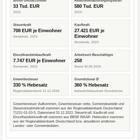
Anteil Umsatzsteuer
Realsteueraufbringungskraft
33 Tsd. EUR
580 Tsd. EUR
2023
2023
Steuerkraft
Kaufkraft
708 EUR je Einwohner
27.421 EUR je
Einwohner
Gemeinde, 2023
Gemeinde, 2023
Einzelhandelskaufkraft
Arbeitsort-Beschäftigte
7.747 EUR je Einwohner
258
Gemeinde, 2023
Stand 30.06.2024
Gewerbesteuer
Grundsteuer B
330 % Hebesatz
360 % Hebesatz
Regionaldatenbank 31.12.2024
bebaute/bebaubare Grundstücke
Gewerbesteuer-Aufkommen, Gewerbesteuer netto, Gemeindeanteile und
Steuereinnahmekraft stammen aus der Regionaldatenbank Deutschland
71231-01-03-5, Datenstand 31.12.2023. Steuerkraft, Kaufkraft und
Einzelhandelskaufkraft stammen aus BBSR INKAR. Hebesätze stammen
aus der Regionaldatenbank Deutschland bzw. aktuelleren amtlichen
Landes- oder Gemeindedaten.