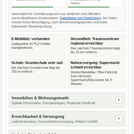
Gebiet
Automatischer Orientierungswert aus amtlichen und öffentlich
nachvollziehbaren Kontextdaten.
Datenbasis und Gewichtung
. Der Index
ersetzt keine Besichtigung, kein Verkehrswertgutachten und keine
individuelle Standortprüfung.
E-Mobilität: vorhanden
Gesundheit: Traumazentrum
regional erreichbar
Ladepunkte im PLZ-Gebiet
nachgewiesen.
Das nächste Traumazentrum liegt
bis 15 km entfernt.
Schule: Grundschule sehr nah
Nahversorgung: Supermarkt
schnell erreichbar
Die nächste Grundschule liegt bis
750 m entfernt.
Deutschlandatlas: Pkw-Fahrzeit
zum nächsten
Supermarkt/Discounter bis 5
Minuten.
Immobilien & Wohnungsmarkt
Digitale Infrastruktur, Energieanlagen, Regionale Kaufkraft
Erreichbarkeit & Versorgung
Ladeinfrastruktur, Gesundheitsversorgung, Heliport-Umfeld