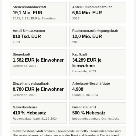
Steuereinnahmekraft
Anteil Einkommensteuer
19,1 Mio. EUR
6,94 Mio. EUR
2023, 2.121 EUR je Einwohner
2023
Anteil Umsatzsteuer
Realsteueraufbringungskraft
810 Tsd. EUR
12,0 Mio. EUR
2023
2023
Steuerkraft
Kaufkraft
1.582 EUR je Einwohner
34.289 EUR je
Einwohner
Gemeinde, 2023
Gemeinde, 2023
Einzelhandelskaufkraft
Arbeitsort-Beschäftigte
8.780 EUR je Einwohner
4.908
Gemeinde, 2023
Stand 30.06.2024
Gewerbesteuer
Grundsteuer B
410 % Hebesatz
500 % Hebesatz
Regionaldatenbank 31.12.2024
bebaute/bebaubare Grundstücke
Gewerbesteuer-Aufkommen, Gewerbesteuer netto, Gemeindeanteile und
Steuereinnahmekraft stammen aus der Regionaldatenbank Deutschland