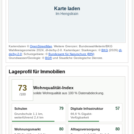
Karte laden
Im Hengstrain
Kartendaten ©
OpenStreetMap
. Weitere Grenzen: Bundeswahlleiterin/BKG
Wahlkreisgeometrie 2024, dl-de/by-2-0. Kartenlayer: Starkregen: ©
BKG
(2026)
dl-
de/by-2-0
; Schutzgebiete: ©
Bundesamt für Naturschutz (BfN)
;
Grundwasser/Geologie: ©
BGR
und Staatliche Geologische Dienste.
Lageprofil für Immobilien
73
Wohnqualität-Index
solide Wohnqualität aus 100 % Datenabdeckung.
/100
79
57
Schulen
Digitale Infrastruktur
Grundschule 1,1 km,
66,6 % Gigabit-
weiterführend 2,4 km
Verfügbarkeit
80
80
Wohnungsmarkt
Alltagsversorgung