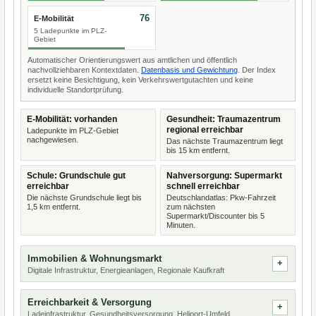
76
E-Mobilität
5 Ladepunkte im PLZ-
Gebiet
Automatischer Orientierungswert aus amtlichen und öffentlich
nachvollziehbaren Kontextdaten.
Datenbasis und Gewichtung
. Der Index
ersetzt keine Besichtigung, kein Verkehrswertgutachten und keine
individuelle Standortprüfung.
E-Mobilität: vorhanden
Gesundheit: Traumazentrum
regional erreichbar
Ladepunkte im PLZ-Gebiet
nachgewiesen.
Das nächste Traumazentrum liegt
bis 15 km entfernt.
Schule: Grundschule gut
Nahversorgung: Supermarkt
erreichbar
schnell erreichbar
Die nächste Grundschule liegt bis
Deutschlandatlas: Pkw-Fahrzeit
1,5 km entfernt.
zum nächsten
Supermarkt/Discounter bis 5
Minuten.
Immobilien & Wohnungsmarkt
Digitale Infrastruktur, Energieanlagen, Regionale Kaufkraft
Erreichbarkeit & Versorgung
Ladeinfrastruktur, Gesundheitsversorgung, Heliport-Umfeld