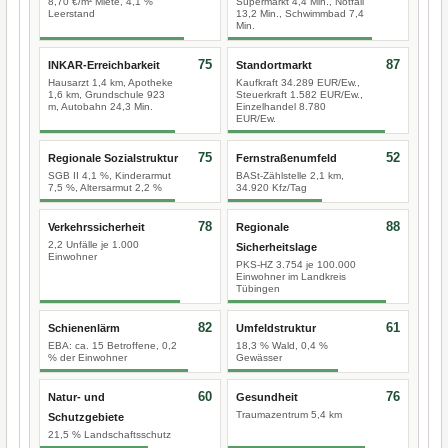
8,70 €/m² Miete, 4,1 %
Supermarkt 4,4 Min., Notfall
Leerstand
13,2 Min., Schwimmbad 7,4
Min.
75
87
INKAR-Erreichbarkeit
Standortmarkt
Hausarzt 1,4 km, Apotheke
Kaufkraft 34.289 EUR/Ew.,
1,6 km, Grundschule 923
Steuerkraft 1.582 EUR/Ew.,
m, Autobahn 24,3 Min.
Einzelhandel 8.780
EUR/Ew.
75
52
Regionale Sozialstruktur
Fernstraßenumfeld
SGB II 4,1 %, Kinderarmut
BASt-Zählstelle 2,1 km,
7,5 %, Altersarmut 2,2 %
34.920 Kfz/Tag
78
88
Verkehrssicherheit
Regionale
2,2 Unfälle je 1.000
Sicherheitslage
Einwohner
PKS-HZ 3.754 je 100.000
Einwohner im Landkreis
Tübingen
82
61
Schienenlärm
Umfeldstruktur
EBA: ca. 15 Betroffene, 0,2
18,3 % Wald, 0,4 %
% der Einwohner
Gewässer
60
76
Natur- und
Gesundheit
Traumazentrum 5,4 km
Schutzgebiete
21,5 % Landschaftsschutz