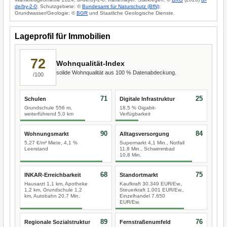
de/by-2-0
; Schutzgebiete: ©
Bundesamt für Naturschutz (BfN)
;
Grundwasser/Geologie: ©
BGR
und Staatliche Geologische Dienste.
Lageprofil für Immobilien
72
Wohnqualität-Index
solide Wohnqualität aus 100 % Datenabdeckung.
/100
71
25
Schulen
Digitale Infrastruktur
Grundschule 556 m,
18,5 % Gigabit-
weiterführend 5,0 km
Verfügbarkeit
90
84
Wohnungsmarkt
Alltagsversorgung
5,27 €/m² Miete, 4,1 %
Supermarkt 4,1 Min., Notfall
Leerstand
11,8 Min., Schwimmbad
10,8 Min.
68
75
INKAR-Erreichbarkeit
Standortmarkt
Hausarzt 1,1 km, Apotheke
Kaufkraft 30.349 EUR/Ew.,
1,2 km, Grundschule 1,2
Steuerkraft 1.001 EUR/Ew.,
km, Autobahn 20,7 Min.
Einzelhandel 7.650
EUR/Ew.
89
76
Regionale Sozialstruktur
Fernstraßenumfeld