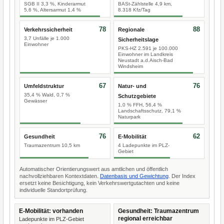
SGB II 3,3 %, Kinderarmut
BASt-Zählstelle 4,9 km,
5,6 %, Altersarmut 1,4 %
8.318 Kfz/Tag
78
88
Verkehrssicherheit
Regionale
3,7 Unfälle je 1.000
Sicherheitslage
Einwohner
PKS-HZ 2.591 je 100.000
Einwohner im Landkreis
Neustadt a.d.Aisch-Bad
Windsheim
67
76
Umfeldstruktur
Natur- und
35,4 % Wald, 0,7 %
Schutzgebiete
Gewässer
1,0 % FFH, 56,4 %
Landschaftsschutz, 79,1 %
Naturpark
76
62
Gesundheit
E-Mobilität
Traumazentrum 10,5 km
4 Ladepunkte im PLZ-
Gebiet
Automatischer Orientierungswert aus amtlichen und öffentlich
nachvollziehbaren Kontextdaten.
Datenbasis und Gewichtung
. Der Index
ersetzt keine Besichtigung, kein Verkehrswertgutachten und keine
individuelle Standortprüfung.
E-Mobilität: vorhanden
Gesundheit: Traumazentrum
regional erreichbar
Ladepunkte im PLZ-Gebiet