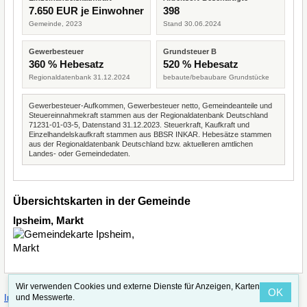
7.650 EUR je Einwohner
398
Gemeinde, 2023
Stand 30.06.2024
Gewerbesteuer
Grundsteuer B
360 % Hebesatz
520 % Hebesatz
Regionaldatenbank 31.12.2024
bebaute/bebaubare Grundstücke
Gewerbesteuer-Aufkommen, Gewerbesteuer netto, Gemeindeanteile und
Steuereinnahmekraft stammen aus der Regionaldatenbank Deutschland
71231-01-03-5, Datenstand 31.12.2023. Steuerkraft, Kaufkraft und
Einzelhandelskaufkraft stammen aus BBSR INKAR. Hebesätze stammen
aus der Regionaldatenbank Deutschland bzw. aktuelleren amtlichen
Landes- oder Gemeindedaten.
Übersichtskarten in der Gemeinde
Ipsheim, Markt
Wir verwenden Cookies und externe Dienste für Anzeigen, Karten
OK
·
·
und Messwerte.
Impressum
Straßenindex
Valid CSS