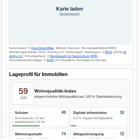
Karte laden
Jeckenbach
Kartendaten ©
OpenStreetMap
. Weitere Grenzen: Bundeswahlleiterin/BKG
Wahlkreisgeometrie 2024, dl-de/by-2-0. Kartenlayer: Starkregen: ©
BKG
(2026)
dl-
de/by-2-0
; Schutzgebiete: ©
Bundesamt für Naturschutz (BfN)
;
Grundwasser/Geologie: ©
BGR
und Staatliche Geologische Dienste.
Lageprofil für Immobilien
59
Wohnqualität-Index
eingeschränkte Wohnqualität aus 100 % Datenabdeckung.
/100
49
10
Schulen
Digitale Infrastruktur
Grundschule 2,5 km,
0,0 % Gigabit-Verfügbarkeit
weiterführend 2,6 km
74
72
Wohnungsmarkt
Alltagsversorgung