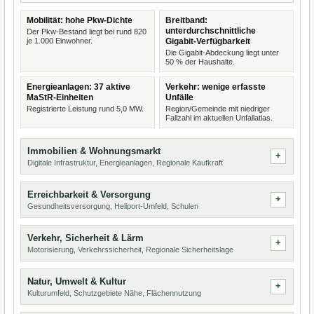
Mobilität: hohe Pkw-Dichte
Breitband:
unterdurchschnittliche
Der Pkw-Bestand liegt bei rund 820
je 1.000 Einwohner.
Gigabit-Verfügbarkeit
Die Gigabit-Abdeckung liegt unter
50 % der Haushalte.
Energieanlagen: 37 aktive
Verkehr: wenige erfasste
MaStR-Einheiten
Unfälle
Registrierte Leistung rund 5,0 MW.
Region/Gemeinde mit niedriger
Fallzahl im aktuellen Unfallatlas.
Immobilien & Wohnungsmarkt
Digitale Infrastruktur, Energieanlagen, Regionale Kaufkraft
Erreichbarkeit & Versorgung
Gesundheitsversorgung, Heliport-Umfeld, Schulen
Verkehr, Sicherheit & Lärm
Motorisierung, Verkehrssicherheit, Regionale Sicherheitslage
Natur, Umwelt & Kultur
Kulturumfeld, Schutzgebiete Nähe, Flächennutzung