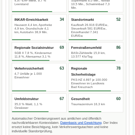
4,97 €/m² Miete, 9,7 %
Supermarkt 8,0 Min., Notfall
Leerstand
10,5 Min., Schwimmbad 7,3
Min.
34
52
INKAR-Erreichbarkeit
Standortmarkt
Hausarzt 4,4 km, Apotheke
Kaufkraft 26.916 EUR/Ew.,
4,9 km, Grundschule 4,1
Steuerkraft 581 EUR/Ew.,
km, Autobahn 38,9 Min.
Einzelhandel 7.341
EUR/Ew.
69
86
Regionale Sozialstruktur
Fernstraßenumfeld
SGB II 7,8 %, Kinderarmut
BASt-Zählstelle 15,9 km,
11,8 %, Altersarmut 3,1 %
13.577 Kfz/Tag
63
78
Verkehrssicherheit
Regionale
4,7 Unfälle je 1.000
Sicherheitslage
Einwohner
PKS-HZ 4.897 je 100.000
Einwohner im Landkreis
Bad Kreuznach
67
60
Umfeldstruktur
Gesundheit
35,0 % Wald, 1,1 %
Traumazentrum 16,3 km
Gewässer
Automatischer Orientierungswert aus amtlichen und öffentlich
nachvollziehbaren Kontextdaten.
Datenbasis und Gewichtung
. Der Index
ersetzt keine Besichtigung, kein Verkehrswertgutachten und keine
individuelle Standortprüfung.