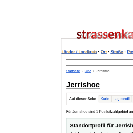
Länder / Landkreis
·
Ort
·
Straße
·
Pos
Startseite
Orte
Jerrishoe
Jerrishoe
Auf dieser Seite
Karte
Lageprofil
Für Jerrishoe sind 1 Postleitzahlgebiet un
Standortprofil für Jerris