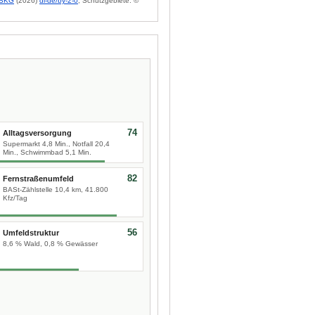
BKG
(2026)
dl-de/by-2-0
; Schutzgebiete: ©
74
Alltagsversorgung
Supermarkt 4,8 Min., Notfall 20,4
Min., Schwimmbad 5,1 Min.
82
Fernstraßenumfeld
BASt-Zählstelle 10,4 km, 41.800
Kfz/Tag
56
Umfeldstruktur
8,6 % Wald, 0,8 % Gewässer