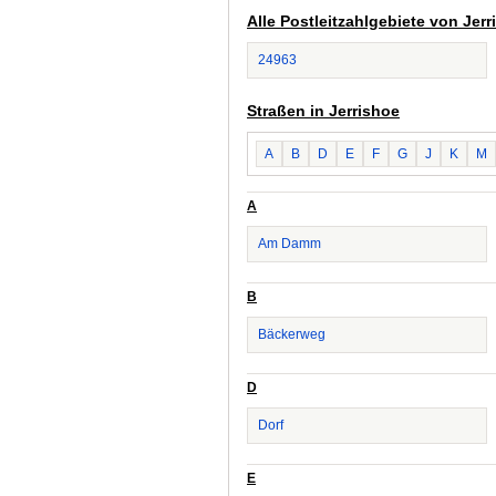
Alle Postleitzahlgebiete von Jerr
24963
Straßen in Jerrishoe
A
B
D
E
F
G
J
K
M
A
Am Damm
B
Bäckerweg
D
Dorf
E