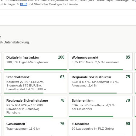
zen: Bundeswahlleiterin/BKG Wahlkreisgeometrie 2024, dl-de/by-2-0. Kartenlayer: Starkregen: ©
r/Geologie: ©
BGR
und Staatliche Geologische Dienste.
x
0 % Datenabdeckung.
100
85
Digitale Infrastruktur
Wohnungsmarkt
100,0 % Gigabit-Verfügbarkeit
6,75 €/m² Miete, 2,5 % Leerstand
63
75
Standortmarkt
Regionale Sozialstruktur
Kaufkraft 27.897 EUR/Ew.,
SGB II 6,5 %, Kinderarmut 9,7 %,
Steuerkraft 875 EUR/Ew.,
Altersarmut 2,4 %
Einzelhandel 7.470 EUR/Ew.
78
70
Regionale Sicherheitslage
Schienenlärm
PKS-HZ 4.629 je 100.000
EBA: ca. 45 Betroffene, 4,3 %
Einwohner in Schleswig-
der Einwohner
Flensburg
76
90
Gesundheit
E-Mobilität
Traumazentrum 11,6 km
29 Ladepunkte im PLZ-Gebiet