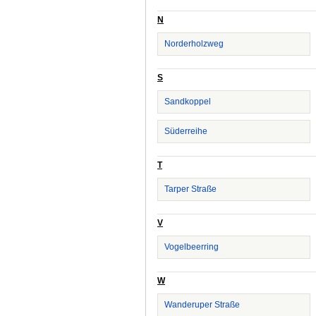
N
Norderholzweg
S
Sandkoppel
Süderreihe
T
Tarper Straße
V
Vogelbeerring
W
Wanderuper Straße