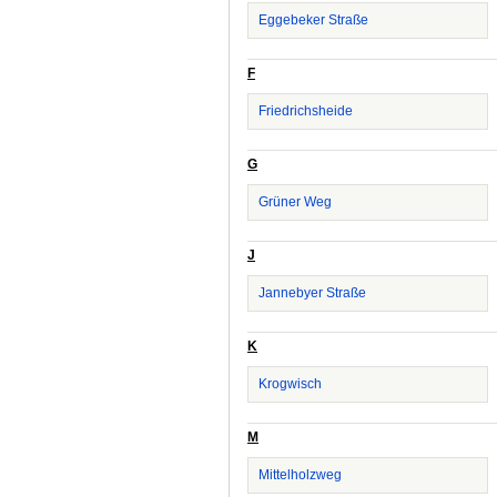
Eggebeker Straße
F
Friedrichsheide
G
Grüner Weg
J
Jannebyer Straße
K
Krogwisch
M
Mittelholzweg