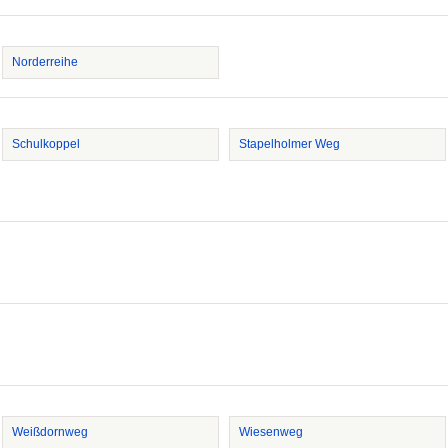
Norderreihe
Schulkoppel
Stapelholmer Weg
Weißdornweg
Wiesenweg