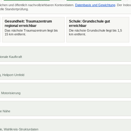
ichen und öffentlich nachvollziehbaren Kontextdaten.
Datenbasis und Gewichtung
. Der Index
lle Standortprüfung.
Gesundheit: Traumazentrum
Schule: Grundschule gut
regional erreichbar
erreichbar
Das nächste Traumazentrum liegt bis
Die nächste Grundschule liegt bis 1,5
15 km entfernt.
km entfernt.
ionale Kaufkraft
, Heliport-Umfeld
 Motorisierung
te Nähe
e, Wahlkreis-Strukturdaten