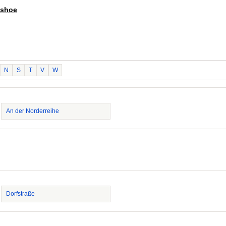
ishoe
N
S
T
V
W
An der Norderreihe
Dorfstraße