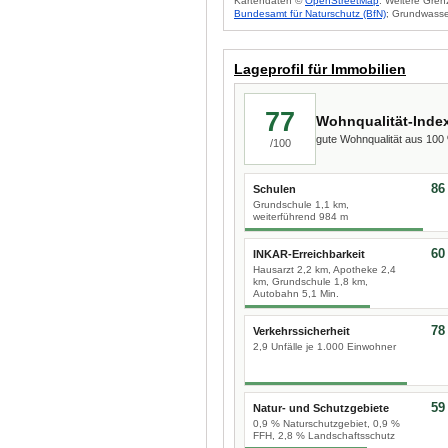
Kartendaten ©
OpenStreetMap
. Weitere Gren
Bundesamt für Naturschutz (BfN)
; Grundwasse
Lageprofil für Immobilien
77
Wohnqualität-Inde
gute Wohnqualität aus 10
/100
86
Schulen
Grundschule 1,1 km,
weiterführend 984 m
60
INKAR-Erreichbarkeit
Hausarzt 2,2 km, Apotheke 2,4
km, Grundschule 1,8 km,
Autobahn 5,1 Min.
78
Verkehrssicherheit
2,9 Unfälle je 1.000 Einwohner
59
Natur- und Schutzgebiete
0,9 % Naturschutzgebiet, 0,9 %
FFH, 2,8 % Landschaftsschutz