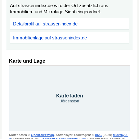
Auf strassenindex.de wird der Ort zusätzlich aus
Immobilien- und Mikrolage-Sicht eingeordnet.
Detailprofil auf strassenindex.de
Immobilienlage auf strassenindex.de
Karte und Lage
Karte laden
Jördenstorf
Kartendaten ©
OpenStreetMap
. Kartenlayer: Starkregen: ©
BKG
(2026)
dl-de/by-2-
0
; Schutzgebiete: ©
Bundesamt für Naturschutz (BfN)
; Grundwasser/Geologie: ©