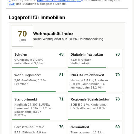
BGR
und Staatliche Geologische Dienste.
Lageprofil für Immobilien
70
Wohnqualität-Index
solide Wohnqualität aus 100 % Datenabdeckung.
/100
49
70
Schulen
Digitale Infrastruktur
Grundschule 3,0 km,
71,6 % Gigabit-
weiterführend 3,5 km
Verfügbarkeit
81
70
Wohnungsmarkt
INKAR-Erreichbarkeit
5,91 €/m² Miete, 5,5 %
Hausarzt 1,4 km, Apotheke
Leerstand
2,0 km, Grundschule 1,4
km, Autobahn 13,2 Min.
71
78
Standortmarkt
Regionale Sozialstruktur
Kaufkraft 27.307 EUR/Ew.,
SGB II 5,1 %, Kinderarmut
Steuerkraft 1.167 EUR/Ew.,
8,5 %, Altersarmut 1,8 %
Einzelhandel 8.827
EUR/Ew.
76
60
Fernstraßenumfeld
Gesundheit
BASt-Zählstelle 4,0 km,
Traumazentrum 16,3 km