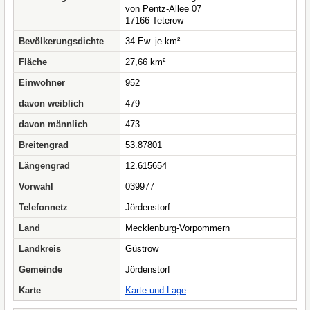
von Pentz-Allee 07
17166 Teterow
Bevölkerungsdichte
34 Ew. je km²
Fläche
27,66 km²
Einwohner
952
davon weiblich
479
davon männlich
473
Breitengrad
53.87801
Längengrad
12.615654
Vorwahl
039977
Telefonnetz
Jördenstorf
Land
Mecklenburg-Vorpommern
Landkreis
Güstrow
Gemeinde
Jördenstorf
Karte
Karte und Lage