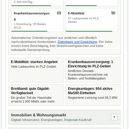
3.334 Kfz/Tag
69
90
Krankenhausversorgun
E-Mobilität
37 Ladepunkte im PLZ-
g
Gebiet
1 Einrichtung, 95 Betten
(PLZ)
Automatischer Orientierungswert aus amtlichen und öffentlich
nachvollziehbaren Kontextdaten.
Datenbasis und Gewichtung
. Der Index
ersetzt keine Besichtigung, kein Verkehrswertgutachten und keine
individuelle Standortprüfung.
E-Mobilität: starkes Angebot
Krankenhausversorgung: 1
Einrichtung im PLZ-Gebiet
Viele Ladepunkte im PLZ-Gebiet.
Amtliches Destatis-
Krankenhausverzeichnis mit
Betten- und Notfallangaben.
Breitband: gute Gigabit-
Energieanlagen: 904 aktive
Verfügbarkeit
MaStR-Einheiten
Ein großer Teil der Haushalte
Registrierte Leistung rund 69,2 MW.
erreicht 1.000 Mbit/s oder mehr.
Immobilien & Wohnungsmarkt
Digitale Infrastruktur, Energieanlagen, Regionale Kaufkraft