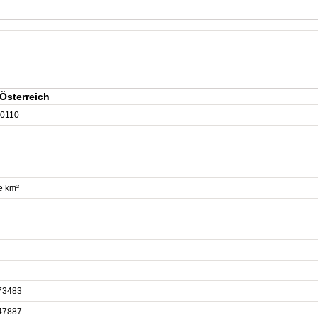
Österreich
0110
e km²
73483
47887