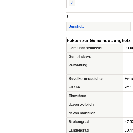
J
J
Jungholz
Fakten zur Gemeinde Jungholz, 
Gemeindeschlüssel
0000
Gemeindetyp
Verwaltung
Bevölkerungsdichte
Ew. j
Fläche
km²
Einwohner
davon weiblich
davon männlich
Breitengrad
47.5
Längengrad
10.4