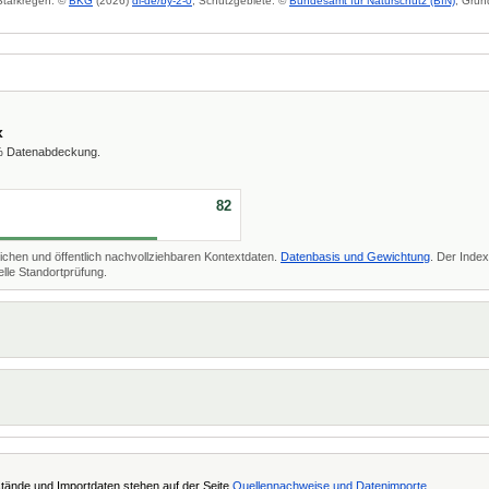
 Starkregen: ©
BKG
(2026)
dl-de/by-2-0
; Schutzgebiete: ©
Bundesamt für Naturschutz (BfN)
; Grun
x
 % Datenabdeckung.
82
ichen und öffentlich nachvollziehbaren Kontextdaten.
Datenbasis und Gewichtung
. Der Index
lle Standortprüfung.
tände und Importdaten stehen auf der Seite
Quellennachweise und Datenimporte
.