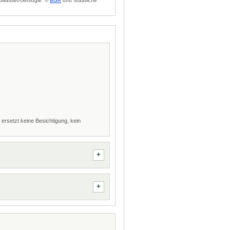
dwasser/Geologie: ©
BGR
und Staatliche
 ersetzt keine Besichtigung, kein