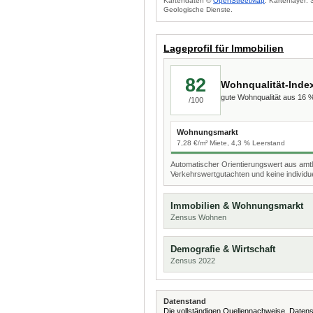
Kartendaten ©
OpenStreetMap
. Kartenlayer:
Geologische Dienste.
Lageprofil für Immobilien
82
Wohnqualität-Inde
gute Wohnqualität aus 16
/100
Wohnungsmarkt
7,28 €/m² Miete, 4,3 % Leerstand
Automatischer Orientierungswert aus amtl
Verkehrswertgutachten und keine individue
Immobilien & Wohnungsmarkt
Zensus Wohnen
Demografie & Wirtschaft
Zensus 2022
Datenstand
Die vollständigen Quellennachweise, Datens