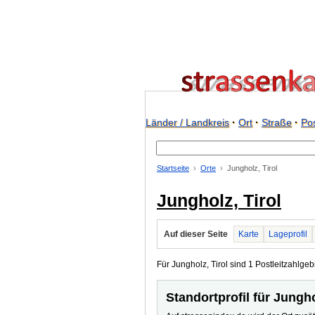
Länder / Landkreis
·
Ort
·
Straße
·
Pos
Startseite
Orte
Jungholz, Tirol
Jungholz, Tirol
Auf dieser Seite
Karte
Lageprofil
Für Jungholz, Tirol sind 1 Postleitzahlgeb
Standortprofil für Jungho