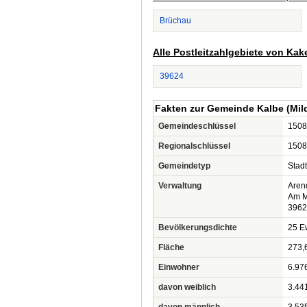
Brüchau
Alle Postleitzahlgebiete von Kak
39624
Fakten zur Gemeinde Kalbe (Mild
Gemeindeschlüssel
1508
Regionalschlüssel
1508
Gemeindetyp
Stadt
Verwaltung
Aren
Am M
39624
Bevölkerungsdichte
25 Ew
Fläche
273,
Einwohner
6.97
davon weiblich
3.44