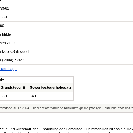
5
73561
7558
80
e Milde
sen-Anhalt
arkkreis Salzwedel
 (Milde), Stadt
e und Lage
dt
Grundsteuer B
Gewerbesteuerhebesatz
350
340
enstand 31.12.2024. Für rechtsverbindliche Auskünfte gilt die jeweilige Gemeinde bzw. das 
elle und wirtschaftliche Einordnung der Gemeinde. Für Immobilien ist das ein Mak