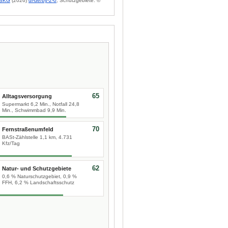
BKG
(2026)
dl-de/by-2-0
; Schutzgebiete: ©
65
Alltagsversorgung
Supermarkt 6,2 Min., Notfall 24,8
Min., Schwimmbad 9,9 Min.
70
Fernstraßenumfeld
BASt-Zählstelle 1,1 km, 4.731
Kfz/Tag
62
Natur- und Schutzgebiete
0,6 % Naturschutzgebiet, 0,9 %
FFH, 6,2 % Landschaftsschutz