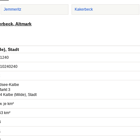
Jemmeritz
Kakerbeck
erbeck, Altmark
e), Stadt
1240
10240240
dsee-Kalbe
arkt 3
 Kalbe (Milde), Stadt
. je km²
63 km²
6
1