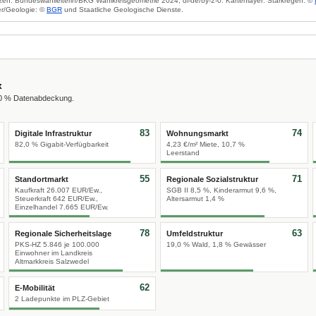
zen: Bundeswahlleiterin/BKG Wahlkreisgeometrie 2024, dl-de/by-2-0. Kartenlayer: Starkregen: ©
r/Geologie: ©
BGR
und Staatliche Geologische Dienste.
x
00 % Datenabdeckung.
83
74
Digitale Infrastruktur
Wohnungsmarkt
82,0 % Gigabit-Verfügbarkeit
4,23 €/m² Miete, 10,7 %
Leerstand
55
71
Standortmarkt
Regionale Sozialstruktur
Kaufkraft 26.007 EUR/Ew.,
SGB II 8,5 %, Kinderarmut 9,6 %,
Steuerkraft 642 EUR/Ew.,
Altersarmut 1,4 %
Einzelhandel 7.665 EUR/Ew.
78
63
Regionale Sicherheitslage
Umfeldstruktur
PKS-HZ 5.846 je 100.000
19,0 % Wald, 1,8 % Gewässer
Einwohner im Landkreis
Altmarkkreis Salzwedel
62
E-Mobilität
2 Ladepunkte im PLZ-Gebiet