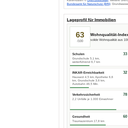
Kartendaten ©
OpenStreetMap
. Weitere Gren
Bundesamt für Naturschutz (BfN)
; Grundwasse
Lageprofil für Immobilien
63
Wohnqualität-Inde
solide Wohnqualität aus 1
/100
33
Schulen
Grundschule 5,1 km,
weiterführend 6,7 km
32
INKAR-Erreichbarkeit
Hausarzt 4,5 km, Apotheke 6,6
km, Grundschule 3,6 km,
Autobahn 46,5 Min.
78
Verkehrssicherheit
2,2 Unfälle je 1.000 Einwohner
60
Gesundheit
Traumazentrum 17,8 km