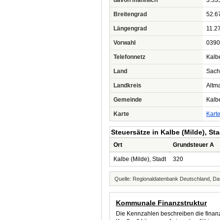
davon männlich
3.53
Breitengrad
52.6
Längengrad
11.2
Vorwahl
0390
Telefonnetz
Kalb
Land
Sach
Landkreis
Altm
Gemeinde
Kalbe
Karte
Kart
Steuersätze in Kalbe (Milde), Sta
Ort
Grundsteuer A
Kalbe (Milde), Stadt
320
Quelle: Regionaldatenbank Deutschland, Dat
Kommunale Finanzstruktur
Die Kennzahlen beschreiben die finanzi