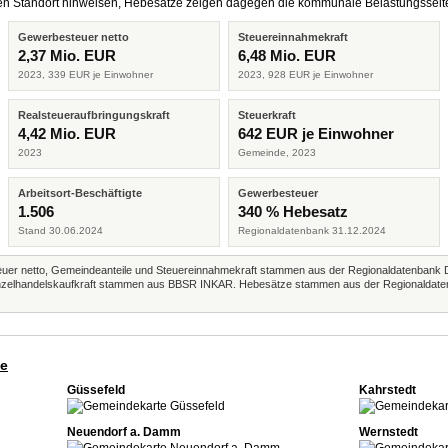
eren Standort hinweisen, Hebesätze zeigen dagegen die kommunale Belastungsseit
Gewerbesteuer netto
Steuereinnahmekraft
2,37 Mio. EUR
6,48 Mio. EUR
2023, 339 EUR je Einwohner
2023, 928 EUR je Einwohner
Realsteueraufbringungskraft
Steuerkraft
4,42 Mio. EUR
642 EUR je Einwohner
2023
Gemeinde, 2023
Arbeitsort-Beschäftigte
Gewerbesteuer
1.506
340 % Hebesatz
Stand 30.06.2024
Regionaldatenbank 31.12.2024
r netto, Gemeindeanteile und Steuereinnahmekraft stammen aus der Regionaldatenbank 
 Einzelhandelskaufkraft stammen aus BBSR INKAR. Hebesätze stammen aus der Regionaldate
de
Güssefeld
Kahrstedt
Neuendorf a. Damm
Wernstedt