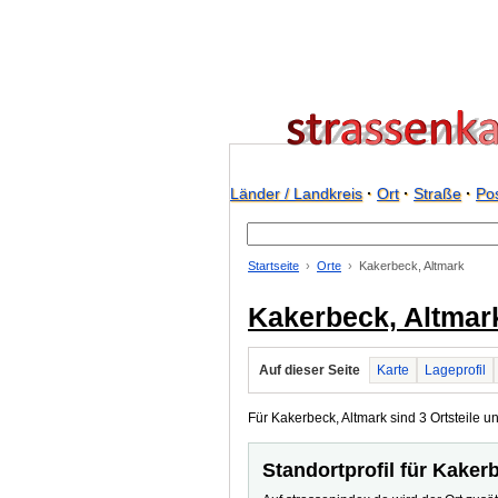
Länder / Landkreis
·
Ort
·
Straße
·
Pos
Startseite
Orte
Kakerbeck, Altmark
Kakerbeck, Altmar
Auf dieser Seite
Karte
Lageprofil
Für Kakerbeck, Altmark sind 3 Ortsteile un
Standortprofil für Kaker