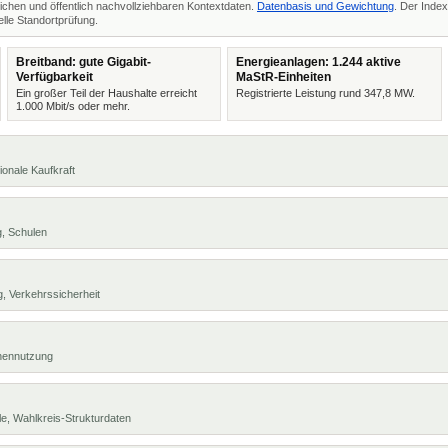
ichen und öffentlich nachvollziehbaren Kontextdaten.
Datenbasis und Gewichtung
. Der Index
lle Standortprüfung.
Breitband: gute Gigabit-
Energieanlagen: 1.244 aktive
Verfügbarkeit
MaStR-Einheiten
Ein großer Teil der Haushalte erreicht
Registrierte Leistung rund 347,8 MW.
1.000 Mbit/s oder mehr.
ionale Kaufkraft
g, Schulen
, Verkehrssicherheit
chennutzung
e, Wahlkreis-Strukturdaten