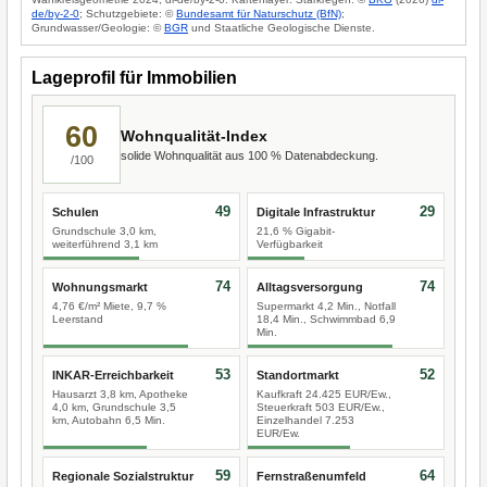
de/by-2-0
; Schutzgebiete: ©
Bundesamt für Naturschutz (BfN)
;
Grundwasser/Geologie: ©
BGR
und Staatliche Geologische Dienste.
Lageprofil für Immobilien
60
Wohnqualität-Index
solide Wohnqualität aus 100 % Datenabdeckung.
/100
49
29
Schulen
Digitale Infrastruktur
Grundschule 3,0 km,
21,6 % Gigabit-
weiterführend 3,1 km
Verfügbarkeit
74
74
Wohnungsmarkt
Alltagsversorgung
4,76 €/m² Miete, 9,7 %
Supermarkt 4,2 Min., Notfall
Leerstand
18,4 Min., Schwimmbad 6,9
Min.
53
52
INKAR-Erreichbarkeit
Standortmarkt
Hausarzt 3,8 km, Apotheke
Kaufkraft 24.425 EUR/Ew.,
4,0 km, Grundschule 3,5
Steuerkraft 503 EUR/Ew.,
km, Autobahn 6,5 Min.
Einzelhandel 7.253
EUR/Ew.
59
64
Regionale Sozialstruktur
Fernstraßenumfeld