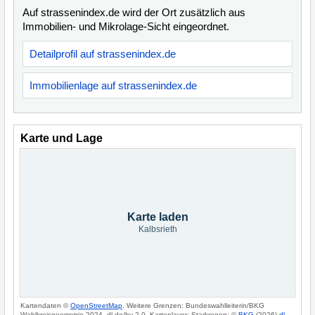
Auf strassenindex.de wird der Ort zusätzlich aus
Immobilien- und Mikrolage-Sicht eingeordnet.
Detailprofil auf strassenindex.de
Immobilienlage auf strassenindex.de
Karte und Lage
Karte laden
Kalbsrieth
Kartendaten ©
OpenStreetMap
. Weitere Grenzen: Bundeswahlleiterin/BKG
Wahlkreisgeometrie 2024, dl-de/by-2-0. Kartenlayer: Starkregen: ©
BKG
(2026)
dl-