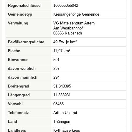
Regionalschlüssel
160655055042
Gemeindetyp
Kreisangehörige Gemeinde
Verwaltung
VG Mittelzentrum Artern
Am Westbahnhof
06556 Kalbsrieth
Bevölkerungsdichte
49 Ew. je km²
Fläche
11,97 km²
Einwohner
591
davon weiblich
297
davon männlich
294
Breitengrad
51.343395
Längengrad
11.335931
Vorwahl
03466
Telefonnetz
Artern Unstrut
Land
Thüringen
Landkreis
Kyffhäuserkreis