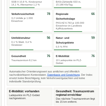
SGB II 10,8 %, Kinderarmut
BASt-Zählstelle 633 m,
14,1 %, Altersarmut 1,2 %
15.188 Kfz/Tag
78
66
Verkehrssicherheit
Regionale
3,2 Unfälle je 1.000
Sicherheitslage
Einwohner
PKS-HZ 6.763 je 100.000
Einwohner im Landkreis
Kyffhäuserkreis
56
59
Umfeldstruktur
Natur- und
0,1 % Wald, 3,4 %
Schutzgebiete
Gewässer
0,5 % FFH
76
76
Gesundheit
E-Mobilität
Traumazentrum 8,2 km
10 Ladepunkte im PLZ-
Gebiet
Automatischer Orientierungswert aus amtlichen und öffentlich
nachvollziehbaren Kontextdaten.
Datenbasis und Gewichtung
. Der Index
ersetzt keine Besichtigung, kein Verkehrswertgutachten und keine
individuelle Standortprüfung.
E-Mobilität: vorhanden
Gesundheit: Traumazentrum
regional erreichbar
Ladepunkte im PLZ-Gebiet
nachgewiesen.
Das nächste Traumazentrum liegt
bis 15 km entfernt.