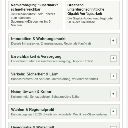
Nahversorgung: Supermarkt
Breitband:
schnell erreichbar
unterdurchschnittliche
Gigabit-Verfügbarkeit
Deutschlandatlas: Pkw-Fahrzeit
zum nächsten
Die Gigabit-Abdeckung liegt unter
Supermarkt/Discounter bis 5
50 % der Haushalte.
Minuten.
Immobilien & Wohnungsmarkt
Digitale Infrastruktur, Energieanlagen, Regionale Kaufkraft
Erreichbarkeit & Versorgung
Ladeinfrastruktur, Gesundheitsversorgung, Heliport-Umfeld
Verkehr, Sicherheit & Lärm
Bundesfernstraßen-Verkehr, Motorisierung, Verkehrssicherheit
Natur, Umwelt & Kultur
Kulturumfeld, Schutzgebiete, Schutzgebiete Nähe
Wahlen & Regionalprofil
Bundestagswahl 2025, Zweitstimmenanteile, Wahlkreis-Strukturdaten
Demografie & Wirtschaft