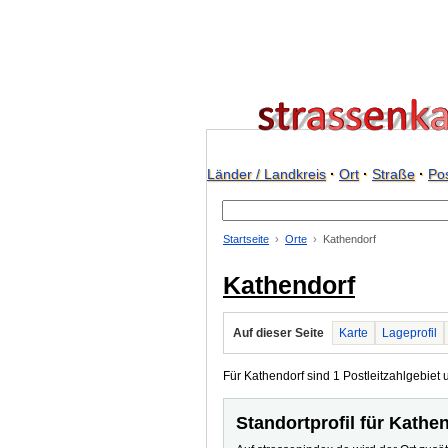
Länder / Landkreis
·
Ort
·
Straße
·
Pos
Startseite
Orte
Kathendorf
Kathendorf
Auf dieser Seite
Karte
Lageprofil
Für Kathendorf sind 1 Postleitzahlgebiet 
Standortprofil für Kathe