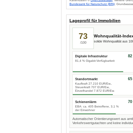
Kartendaten ©
OpenStreetMap
. Weitere Gren
Bundesamt für Naturschutz (BfN)
; Grundwasse
Lageprofil für Immobilien
73
Wohnqualität-Inde
solide Wohnqualität aus 1
/100
82
Digitale Infrastruktur
81,4 % Gigabit-Verfügbarkeit
65
Standortmarkt
Kaufkraft 27.210 EUR/Ew.,
Steuerkraft 707 EUR/Ew.,
Einzelhandel 7.872 EUR/Ew.
70
Schienenlärm
EBA: ca. 405 Betroffene, 3,1 %
der Einwohner
Automatischer Orientierungswert aus amtl
Verkehrswertgutachten und keine individue