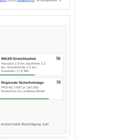
BKG
(2026)
dl-de/by-2-0
; Schutzgebiete: ©
56
INKAR-Erreichbarkeit
Hausarzt 2,9 km, Apotheke 3,2
km, Grundschule 2,2 km,
Autobahn 17,8 Min.
78
Regionale Sicherheitslage
PKS-HZ 5.647 je 100.000
Einwohner im Landkreis Börde
 ersetzt keine Besichtigung, kein