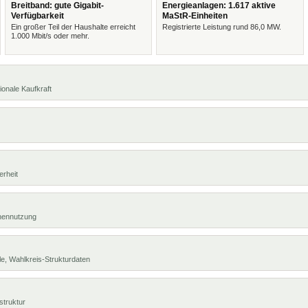
Breitband: gute Gigabit-
Energieanlagen: 1.617 aktive
Verfügbarkeit
MaStR-Einheiten
Ein großer Teil der Haushalte erreicht
Registrierte Leistung rund 86,0 MW.
1.000 Mbit/s oder mehr.
ionale Kaufkraft
erheit
chennutzung
e, Wahlkreis-Strukturdaten
struktur