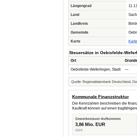
Längengrad
11.1
Land
Sach
Landkreis
Börd
Gemeinde
Oebi
Karte
Kart
Steuersätze in Oebisfelde-Wefer
Ort
Grunds
Oebisfelde-Weferlingen, Stadt
—
Quelle: Regionaldatenbank Deutschland, Dat
Kommunale Finanzstruktur
Die Kennzahlen beschreiben die finanzi
Kaufkraft können auf einen tragfähig
Gewerbesteuer-Aufkommen
3,86 Mio. EUR
2023