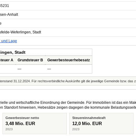
35231
sen-Anhalt
e
sfelde-Weferlingen, Stadt
e und Lage
lingen, Stadt
teuer A
Grundsteuer B
Gewerbesteuerhebesatz
—
—
enstand 31.12.2024. Für rechtsverbindliche Auskünfte gilt die jeweilige Gemeinde bzw. das 
elle und wirtschaftliche Einordnung der Gemeinde. Für Immobilien ist das ein Mak
eren Standort hinweisen, Hebesätze zeigen dagegen die kommunale Belastungsseit
Gewerbesteuer netto
Steuereinnahmekraft
3,48 Mio. EUR
12,0 Mio. EUR
2023
2023