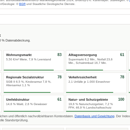
zen: Bundeswahlleiterin/BKG Wahlkreisgeometrie 2024, dl-de/by-2-0. Kartenlayer: Starkregen: ©
r/Geologie: ©
BGR
und Staatliche Geologische Dienste.
x
00 % Datenabdeckung.
83
61
Wohnungsmarkt
Alltagsversorgung
5,50 €/m² Miete, 7,9 % Leerstand
Supermarkt 6,2 Min., Notfall 23,6
Min., Schwimmbad 16,7 Min.
78
78
Regionale Sozialstruktur
Verkehrssicherheit
SGB II 6,5 %, Kinderarmut 7,8 %,
2,1 Unfälle je 1.000 Einwohner
Altersarmut 1,1 %
61
100
Umfeldstruktur
Natur- und Schutzgebiete
14,6 % Wald, 2,6 % Gewässer
19,6 % Naturschutzgebiet, 7,2 %
FFH, 46,9 % Landschaftsschutz
ichen und öffentlich nachvollziehbaren Kontextdaten.
Datenbasis und Gewichtung
. Der Index
lle Standortprüfung.