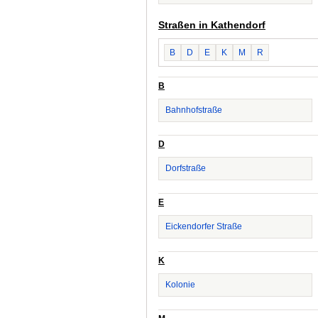
Straßen in Kathendorf
B
D
E
K
M
R
B
Bahnhofstraße
D
Dorfstraße
E
Eickendorfer Straße
K
Kolonie