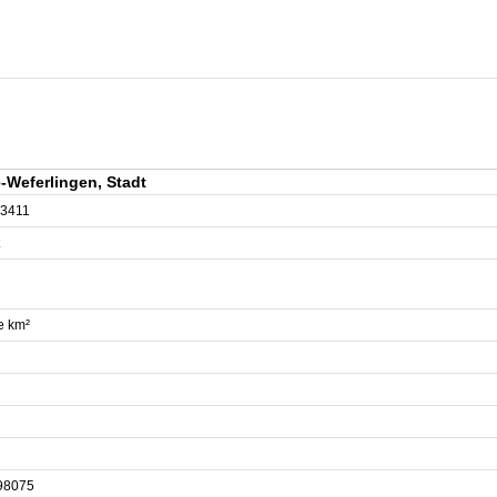
-Weferlingen, Stadt
3411
e km²
98075