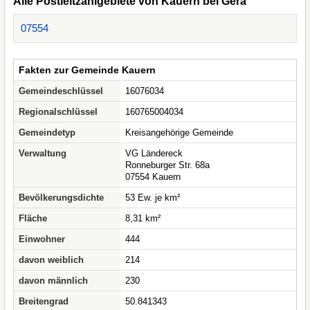
Alle Postleitzahlgebiete von Kauern bei Gera
07554
Fakten zur Gemeinde Kauern
Gemeindeschlüssel
16076034
Regionalschlüssel
160765004034
Gemeindetyp
Kreisangehörige Gemeinde
Verwaltung
VG Ländereck
Ronneburger Str. 68a
07554 Kauern
Bevölkerungsdichte
53 Ew. je km²
Fläche
8,31 km²
Einwohner
444
davon weiblich
214
davon männlich
230
Breitengrad
50.841343