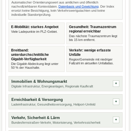
Automatischer Orientierungswert aus amtlichen und öffentlich
nachvollziehbaren Kontextdaten.
Datenbasis und Gewichtung
. Der Index
ersetzt keine Besichtigung, kein Verkehrswertgutachten und keine
individuelle Standortprüfung.
E-Mobilität: starkes Angebot
Gesundheit: Traumazentrum
regional erreichbar
Viele Ladepunkte im PLZ-Gebiet.
Das nächste Traumazentrum liegt
bis 15 km entfernt.
Breitband:
Verkehr: wenige erfasste
unterdurchschnittliche
Unfälle
Gigabit-Verfügbarkeit
Region/Gemeinde mit niedriger
Fallzahl im aktuellen Unfallatlas.
Die Gigabit-Abdeckung liegt unter
50 % der Haushalte.
Immobilien & Wohnungsmarkt
Digitale Infrastruktur, Energieanlagen, Regionale Kaufkraft
Erreichbarkeit & Versorgung
Ladeinfrastruktur, Gesundheitsversorgung, Heliport-Umfeld
Verkehr, Sicherheit & Lärm
Bundesfernstraßen-Verkehr, Motorisierung, Verkehrssicherheit