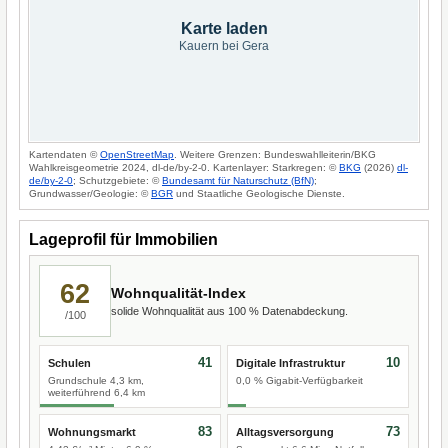
Karte laden
Kauern bei Gera
Kartendaten ©
OpenStreetMap
. Weitere Grenzen: Bundeswahlleiterin/BKG
Wahlkreisgeometrie 2024, dl-de/by-2-0. Kartenlayer: Starkregen: ©
BKG
(2026)
dl-
de/by-2-0
; Schutzgebiete: ©
Bundesamt für Naturschutz (BfN)
;
Grundwasser/Geologie: ©
BGR
und Staatliche Geologische Dienste.
Lageprofil für Immobilien
62
Wohnqualität-Index
solide Wohnqualität aus 100 % Datenabdeckung.
/100
41
10
Schulen
Digitale Infrastruktur
Grundschule 4,3 km,
0,0 % Gigabit-Verfügbarkeit
weiterführend 6,4 km
83
73
Wohnungsmarkt
Alltagsversorgung