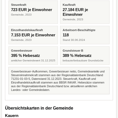
Steuerkraft
Kaufkraft
723 EUR je Einwohner
27.184 EUR je
Einwohner
Gemeinde, 2023
Gemeinde, 2023
Einzelhandelskaufkraft
Arbeitsort-Beschäftigte
7.153 EUR je Einwohner
118
Gemeinde, 2023
Stand 30.06.2024
Gewerbesteuer
Grundsteuer B
395 % Hebesatz
389 % Hebesatz
amtlicher Gemeindewert 31.12.2025
bebaute/bebaubare Grundstücke
Gewerbesteuer-Aufkommen, Gewerbesteuer netto, Gemeindeanteile und
Steuereinnahmekraft stammen aus der Regionaldatenbank Deutschland
71231-01-03-5, Datenstand 31.12.2023. Steuerkraft, Kaufkraft und
Einzelhandelskaufkraft stammen aus BBSR INKAR. Hebesätze stammen
aus der Regionaldatenbank Deutschland bzw. aktuelleren amtlichen
Landes- oder Gemeindedaten.
Übersichtskarten in der Gemeinde
Kauern