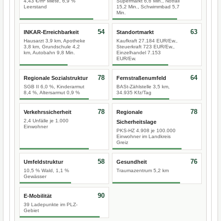
4,43 €/m² Miete, 6,9 %
Supermarkt 6,6 Min., Notfall
Leerstand
15,2 Min., Schwimmbad 5,7
Min.
54
63
INKAR-Erreichbarkeit
Standortmarkt
Hausarzt 3,9 km, Apotheke
Kaufkraft 27.184 EUR/Ew.,
3,8 km, Grundschule 4,2
Steuerkraft 723 EUR/Ew.,
km, Autobahn 9,8 Min.
Einzelhandel 7.153
EUR/Ew.
78
64
Regionale Sozialstruktur
Fernstraßenumfeld
SGB II 6,0 %, Kinderarmut
BASt-Zählstelle 3,5 km,
8,4 %, Altersarmut 0,9 %
34.935 Kfz/Tag
78
78
Verkehrssicherheit
Regionale
2,4 Unfälle je 1.000
Sicherheitslage
Einwohner
PKS-HZ 4.908 je 100.000
Einwohner im Landkreis
Greiz
58
76
Umfeldstruktur
Gesundheit
10,5 % Wald, 1,1 %
Traumazentrum 5,2 km
Gewässer
90
E-Mobilität
39 Ladepunkte im PLZ-
Gebiet