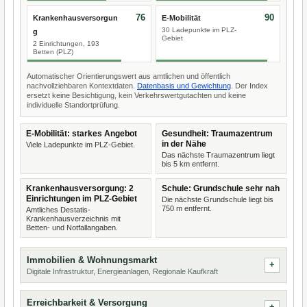
76
90
Krankenhausversorgun
E-Mobilität
30 Ladepunkte im PLZ-
g
Gebiet
2 Einrichtungen, 193
Betten (PLZ)
Automatischer Orientierungswert aus amtlichen und öffentlich
nachvollziehbaren Kontextdaten.
Datenbasis und Gewichtung
. Der Index
ersetzt keine Besichtigung, kein Verkehrswertgutachten und keine
individuelle Standortprüfung.
E-Mobilität: starkes Angebot
Gesundheit: Traumazentrum
in der Nähe
Viele Ladepunkte im PLZ-Gebiet.
Das nächste Traumazentrum liegt
bis 5 km entfernt.
Krankenhausversorgung: 2
Schule: Grundschule sehr nah
Einrichtungen im PLZ-Gebiet
Die nächste Grundschule liegt bis
750 m entfernt.
Amtliches Destatis-
Krankenhausverzeichnis mit
Betten- und Notfallangaben.
Immobilien & Wohnungsmarkt
Digitale Infrastruktur, Energieanlagen, Regionale Kaufkraft
Erreichbarkeit & Versorgung