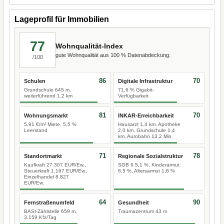
Lageprofil für Immobilien
77
Wohnqualität-Index
gute Wohnqualität aus 100 % Datenabdeckung.
/100
86
70
Schulen
Digitale Infrastruktur
Grundschule 645 m,
71,6 % Gigabit-
weiterführend 1,2 km
Verfügbarkeit
81
70
Wohnungsmarkt
INKAR-Erreichbarkeit
5,91 €/m² Miete, 5,5 %
Hausarzt 1,4 km, Apotheke
Leerstand
2,0 km, Grundschule 1,4
km, Autobahn 13,2 Min.
71
78
Standortmarkt
Regionale Sozialstruktur
Kaufkraft 27.307 EUR/Ew.,
SGB II 5,1 %, Kinderarmut
Steuerkraft 1.167 EUR/Ew.,
8,5 %, Altersarmut 1,8 %
Einzelhandel 8.827
EUR/Ew.
64
90
Fernstraßenumfeld
Gesundheit
BASt-Zählstelle 659 m,
Traumazentrum 43 m
3.159 Kfz/Tag