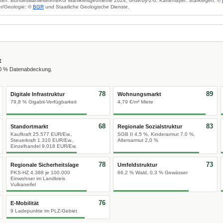
zen: Bundeswahlleiterin/BKG Wahlkreisgeometrie 2024, dl-de/by-2-0. Kartenlayer: Starkregen: ©
r/Geologie: ©
BGR
und Staatliche Geologische Dienste.
x
00 % Datenabdeckung.
78
89
Digitale Infrastruktur
Wohnungsmarkt
79,8 % Gigabit-Verfügbarkeit
4,79 €/m² Miete
68
83
Standortmarkt
Regionale Sozialstruktur
Kaufkraft 25.577 EUR/Ew.,
SGB II 4,5 %, Kinderarmut 7,0 %,
Steuerkraft 1.310 EUR/Ew.,
Altersarmut 2,0 %
Einzelhandel 9.018 EUR/Ew.
78
73
Regionale Sicherheitslage
Umfeldstruktur
PKS-HZ 4.388 je 100.000
66,2 % Wald, 0,3 % Gewässer
Einwohner im Landkreis
Vulkaneifel
76
E-Mobilität
9 Ladepunkte im PLZ-Gebiet