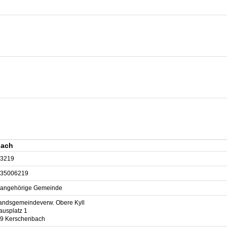
bach
3219
35006219
sangehörige Gemeinde
andsgemeindeverw. Obere Kyll
ausplatz 1
9 Kerschenbach