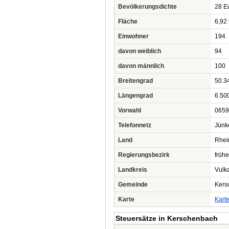
Bevölkerungsdichte
28 Ew
Fläche
6,92
Einwohner
194
davon weiblich
94
davon männlich
100
Breitengrad
50.3
Längengrad
6.50
Vorwahl
0659
Telefonnetz
Jünk
Land
Rhei
Regierungsbezirk
frühe
Landkreis
Vulka
Gemeinde
Kers
Karte
Kart
Steuersätze in Kerschenbach