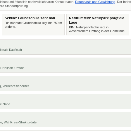
ichen und öffentlich nachvollziehbaren Kontextdaten.
Datenbasis und Gewichtung
. Der Index
lle Standortprüfung.
Schule: Grundschule sehr nah
Naturumfeld: Naturpark prägt die
Lage
Die nächste Grundschule liegt bis 750 m
entfernt.
BfN: Naturparkfläche liegt in
wesentlichem Umfang in der Gemeinde.
ionale Kaufkraft
, Heliport-Umfeld
, Verkehrssicherheit
te Nähe
e, Wahlkreis-Strukturdaten