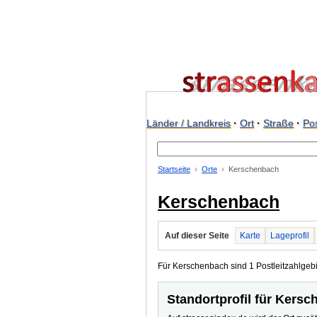
Länder / Landkreis
·
Ort
·
Straße
·
Pos
Startseite
Orte
Kerschenbach
Kerschenbach
Auf dieser Seite
Karte
Lageprofil
Für Kerschenbach sind 1 Postleitzahlgebie
Standortprofil für Kers