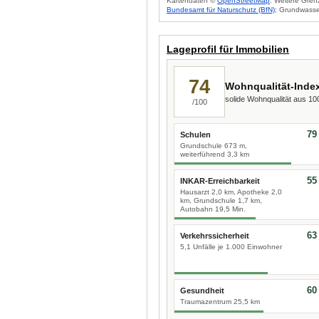
Kartendaten ©
OpenStreetMap
. Weitere Gren
Bundesamt für Naturschutz (BfN)
; Grundwasse
Lageprofil für Immobilien
74
Wohnqualität-Inde
solide Wohnqualität aus 1
/100
79
Schulen
Grundschule 673 m,
weiterführend 3,3 km
55
INKAR-Erreichbarkeit
Hausarzt 2,0 km, Apotheke 2,0
km, Grundschule 1,7 km,
Autobahn 19,5 Min.
63
Verkehrssicherheit
5,1 Unfälle je 1.000 Einwohner
60
Gesundheit
Traumazentrum 25,5 km