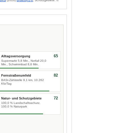
BKG
(2026)
dl-de/by-2-0
; Schutzgebiete: ©
65
Alltagsversorgung
Supermarkt 5,8 Min., Notfall 20,0
Min., Schwimmbad 8,6 Min.
82
Fernstraßenumfeld
BASt-Zählstelle 9,1 km, 10.262
Kfz/Tag
72
Natur- und Schutzgebiete
100,0 % Landschaftsschutz,
100,0 % Naturpark