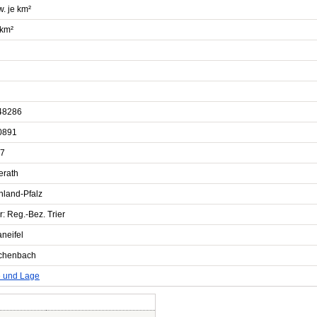
. je km²
 km²
48286
0891
7
erath
nland-Pfalz
r: Reg.-Bez. Trier
neifel
chenbach
e und Lage