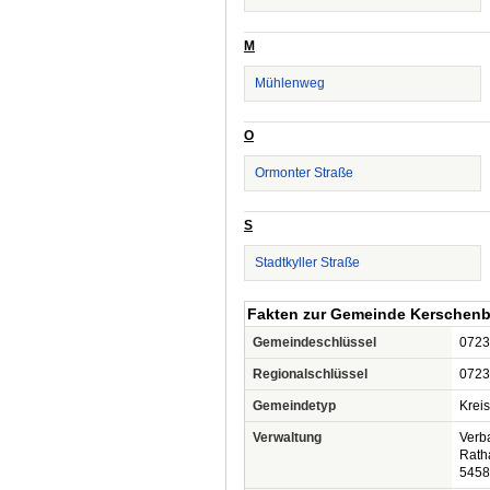
M
Mühlenweg
O
Ormonter Straße
S
Stadtkyller Straße
Fakten zur Gemeinde Kerschen
Gemeindeschlüssel
0723
Regionalschlüssel
0723
Gemeindetyp
Krei
Verwaltung
Verb
Rath
5458