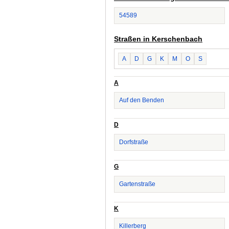
54589
Straßen in Kerschenbach
A
D
G
K
M
O
S
A
Auf den Benden
D
Dorfstraße
G
Gartenstraße
K
Killerberg