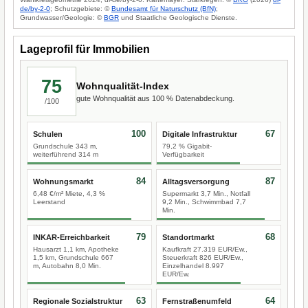
de/by-2-0
; Schutzgebiete: ©
Bundesamt für Naturschutz (BfN)
;
Grundwasser/Geologie: ©
BGR
und Staatliche Geologische Dienste.
Lageprofil für Immobilien
75
Wohnqualität-Index
gute Wohnqualität aus 100 % Datenabdeckung.
/100
100
67
Schulen
Digitale Infrastruktur
Grundschule 343 m,
79,2 % Gigabit-
weiterführend 314 m
Verfügbarkeit
84
87
Wohnungsmarkt
Alltagsversorgung
6,48 €/m² Miete, 4,3 %
Supermarkt 3,7 Min., Notfall
Leerstand
9,2 Min., Schwimmbad 7,7
Min.
79
68
INKAR-Erreichbarkeit
Standortmarkt
Hausarzt 1,1 km, Apotheke
Kaufkraft 27.319 EUR/Ew.,
1,5 km, Grundschule 667
Steuerkraft 826 EUR/Ew.,
m, Autobahn 8,0 Min.
Einzelhandel 8.997
EUR/Ew.
63
64
Regionale Sozialstruktur
Fernstraßenumfeld