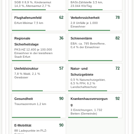
SGB II 8,9 %, Kinderarmut
BASt-Zählstelle 3,5 km,
14,3 %, Altersarmut 2,7 %
23.044 Kfz/Tag
62
78
Flughafenumfeld
Verkehrssicherheit
Erfurt-Weimar 7,5 km
2,8 Unfälle je 1.000
Einwohner
36
82
Regionale
Schienenlärm
EBA: ca. 795 Betroffene,
Sicherheitslage
0,4 % der Einwohner
PKS-HZ 12.400 je 100.000
Einwohner in der kreisfreien
Stadt Erfurt
57
72
Umfeldstruktur
Natur- und
7,8 % Wald, 2,1 %
Schutzgebiete
Gewässer
0,5 % Naturschutzgebiet,
6,5 % FFH, 6,2 %
Landschaftsschutz
90
92
Gesundheit
Krankenhausversorgun
Traumazentrum 1,2 km
g
3 Einrichtungen, 1.732
Betten (Gemeinde)
90
E-Mobilität
88 Ladepunkte im PLZ-