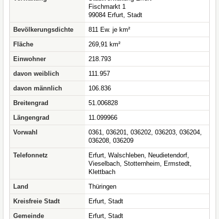
Fischmarkt 1
99084 Erfurt, Stadt
Bevölkerungsdichte
811 Ew. je km²
Fläche
269,91 km²
Einwohner
218.793
davon weiblich
111.957
davon männlich
106.836
Breitengrad
51.006828
Längengrad
11.099966
Vorwahl
0361, 036201, 036202, 036203, 036204,
036208, 036209
Telefonnetz
Erfurt, Walschleben, Neudietendorf,
Vieselbach, Stotternheim, Ermstedt,
Klettbach
Land
Thüringen
Kreisfreie Stadt
Erfurt, Stadt
Gemeinde
Erfurt, Stadt