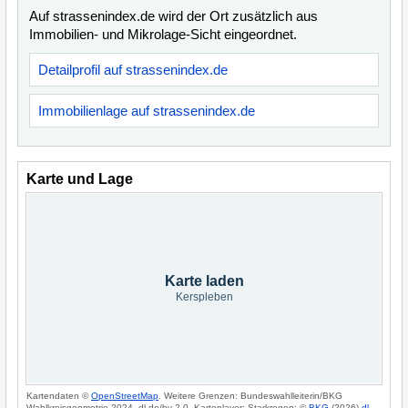
Auf strassenindex.de wird der Ort zusätzlich aus
Immobilien- und Mikrolage-Sicht eingeordnet.
Detailprofil auf strassenindex.de
Immobilienlage auf strassenindex.de
Karte und Lage
Karte laden
Kerspleben
Kartendaten ©
OpenStreetMap
. Weitere Grenzen: Bundeswahlleiterin/BKG
Wahlkreisgeometrie 2024, dl-de/by-2-0. Kartenlayer: Starkregen: ©
BKG
(2026)
dl-