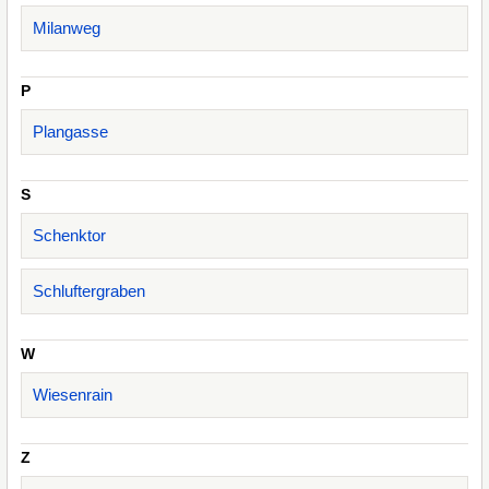
Milanweg
P
Plangasse
S
Schenktor
Schluftergraben
W
Wiesenrain
Z