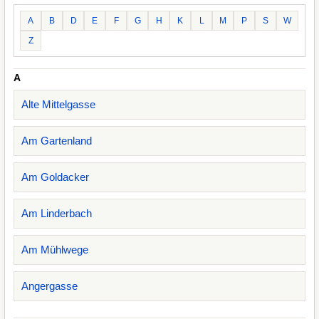
A
B
D
E
F
G
H
K
L
M
P
S
W
Z
A
Alte Mittelgasse
Am Gartenland
Am Goldacker
Am Linderbach
Am Mühlwege
Angergasse