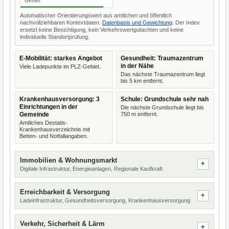
Gebiet
Automatischer Orientierungswert aus amtlichen und öffentlich
nachvollziehbaren Kontextdaten.
Datenbasis und Gewichtung
. Der Index
ersetzt keine Besichtigung, kein Verkehrswertgutachten und keine
individuelle Standortprüfung.
E-Mobilität: starkes Angebot
Gesundheit: Traumazentrum
in der Nähe
Viele Ladepunkte im PLZ-Gebiet.
Das nächste Traumazentrum liegt
bis 5 km entfernt.
Krankenhausversorgung: 3
Schule: Grundschule sehr nah
Einrichtungen in der
Die nächste Grundschule liegt bis
Gemeinde
750 m entfernt.
Amtliches Destatis-
Krankenhausverzeichnis mit
Betten- und Notfallangaben.
Immobilien & Wohnungsmarkt
Digitale Infrastruktur, Energieanlagen, Regionale Kaufkraft
Erreichbarkeit & Versorgung
Ladeinfrastruktur, Gesundheitsversorgung, Krankenhausversorgung
Verkehr, Sicherheit & Lärm