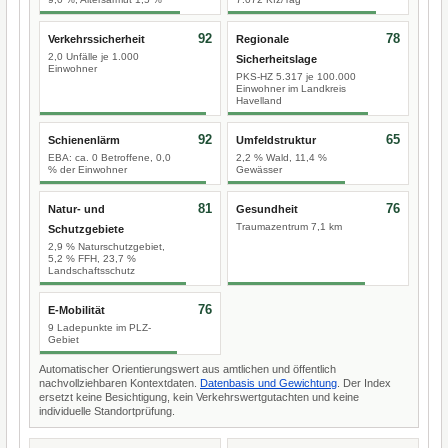
92
78
Verkehrssicherheit
Regionale
2,0 Unfälle je 1.000
Sicherheitslage
Einwohner
PKS-HZ 5.317 je 100.000
Einwohner im Landkreis
Havelland
92
65
Schienenlärm
Umfeldstruktur
EBA: ca. 0 Betroffene, 0,0
2,2 % Wald, 11,4 %
% der Einwohner
Gewässer
81
76
Natur- und
Gesundheit
Traumazentrum 7,1 km
Schutzgebiete
2,9 % Naturschutzgebiet,
5,2 % FFH, 23,7 %
Landschaftsschutz
76
E-Mobilität
9 Ladepunkte im PLZ-
Gebiet
Automatischer Orientierungswert aus amtlichen und öffentlich
nachvollziehbaren Kontextdaten.
Datenbasis und Gewichtung
. Der Index
ersetzt keine Besichtigung, kein Verkehrswertgutachten und keine
individuelle Standortprüfung.