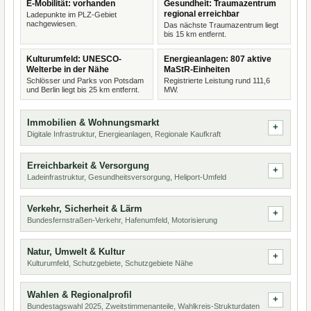
E-Mobilität: vorhanden
Gesundheit: Traumazentrum
regional erreichbar
Ladepunkte im PLZ-Gebiet
nachgewiesen.
Das nächste Traumazentrum liegt
bis 15 km entfernt.
Kulturumfeld: UNESCO-
Energieanlagen: 807 aktive
Welterbe in der Nähe
MaStR-Einheiten
Schlösser und Parks von Potsdam
Registrierte Leistung rund 111,6
und Berlin liegt bis 25 km entfernt.
MW.
Immobilien & Wohnungsmarkt
Digitale Infrastruktur, Energieanlagen, Regionale Kaufkraft
Erreichbarkeit & Versorgung
Ladeinfrastruktur, Gesundheitsversorgung, Heliport-Umfeld
Verkehr, Sicherheit & Lärm
Bundesfernstraßen-Verkehr, Hafenumfeld, Motorisierung
Natur, Umwelt & Kultur
Kulturumfeld, Schutzgebiete, Schutzgebiete Nähe
Wahlen & Regionalprofil
Bundestagswahl 2025, Zweitstimmenanteile, Wahlkreis-Strukturdaten