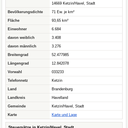
14669 Ketzin/Havel, Stadt
Bevölkerungsdichte
71 Ew. je km²
Fläche
93,65 km²
Einwohner
6.684
davon weiblich
3.408
davon männlich
3.276
Breitengrad
52.477985
Längengrad
12.842078
Vorwahl
033233
Telefonnetz
Ketzin
Land
Brandenburg
Landkreis
Havelland
Gemeinde
Ketzin/Havel, Stadt
Karte
Karte und Lage
Steuersätze in Ketzin/Havel, Stadt