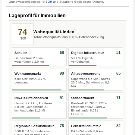
Grundwasser/Geologie: ©
BGR
und Staatliche Geologische Dienste.
Lageprofil für Immobilien
74
Wohnqualität-Index
solide Wohnqualität aus 100 % Datenabdeckung.
/100
68
51
Schulen
Digitale Infrastruktur
Grundschule 2,0 km,
53,1 % Gigabit-
weiterführend 2,0 km
Verfügbarkeit
90
65
Wohnungsmarkt
Alltagsversorgung
5,89 €/m² Miete, 3,7 %
Supermarkt 5,5 Min., Notfall
Leerstand
20,0 Min., Schwimmbad 8,1
Min.
51
71
INKAR-Erreichbarkeit
Standortmarkt
Hausarzt 2,9 km, Apotheke
Kaufkraft 28.790 EUR/Ew.,
3,0 km, Grundschule 2,7
Steuerkraft 962 EUR/Ew.,
km, Autobahn 11,6 Min.
Einzelhandel 8.521
EUR/Ew.
78
82
Regionale Sozialstruktur
Fernstraßenumfeld
SGB II 6,4 %, Kinderarmut
BASt-Zählstelle 8,6 km,
9,0 %, Altersarmut 1,5 %
7.072 Kfz/Tag