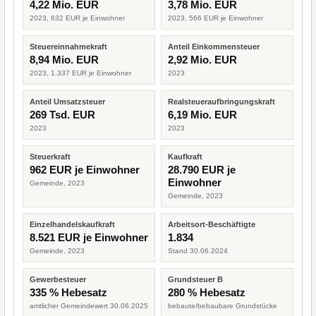
4,22 Mio. EUR
3,78 Mio. EUR
2023, 632 EUR je Einwohner
2023, 566 EUR je Einwohner
Steuereinnahmekraft
Anteil Einkommensteuer
8,94 Mio. EUR
2,92 Mio. EUR
2023, 1.337 EUR je Einwohner
2023
Anteil Umsatzsteuer
Realsteueraufbringungskraft
269 Tsd. EUR
6,19 Mio. EUR
2023
2023
Steuerkraft
Kaufkraft
962 EUR je Einwohner
28.790 EUR je
Einwohner
Gemeinde, 2023
Gemeinde, 2023
Einzelhandelskaufkraft
Arbeitsort-Beschäftigte
8.521 EUR je Einwohner
1.834
Gemeinde, 2023
Stand 30.06.2024
Gewerbesteuer
Grundsteuer B
335 % Hebesatz
280 % Hebesatz
amtlicher Gemeindewert 30.06.2025
bebaute/bebaubare Grundstücke