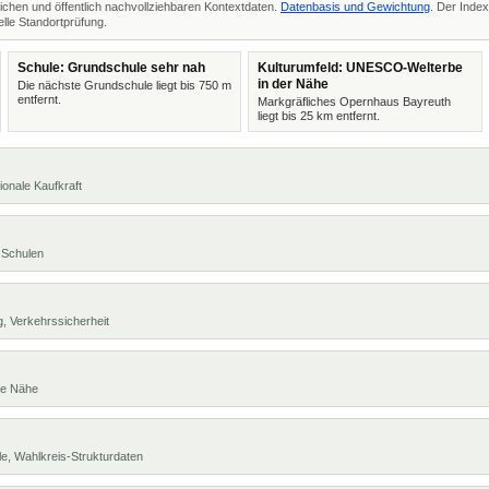
ichen und öffentlich nachvollziehbaren Kontextdaten.
Datenbasis und Gewichtung
. Der Index
lle Standortprüfung.
Schule: Grundschule sehr nah
Kulturumfeld: UNESCO-Welterbe
in der Nähe
Die nächste Grundschule liegt bis 750 m
entfernt.
Markgräfliches Opernhaus Bayreuth
liegt bis 25 km entfernt.
ionale Kaufkraft
 Schulen
, Verkehrssicherheit
te Nähe
e, Wahlkreis-Strukturdaten