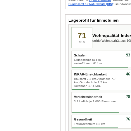
Kartendaten ©
OpenStreetMap
. Weitere Gren
Bundesamt für Naturschutz (BfN)
; Grundwasse
Lageprofil für Immobilien
71
Wohnqualität-Inde
solide Wohnqualität aus 1
/100
93
Schulen
Grundschule 614 m,
weiterführend 614 m
46
INKAR-Erreichbarkeit
Hausarzt 2,2 km, Apotheke 7,7
km, Grundschule 2,2 km,
Autobahn 17,4 Min.
78
Verkehrssicherheit
3,1 Unfälle je 1.000 Einwohner
76
Gesundheit
Traumazentrum 8,8 km