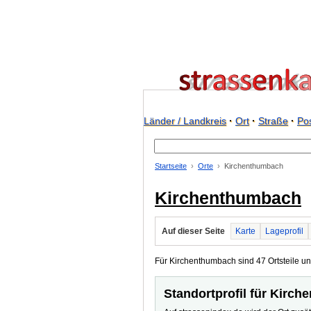
Länder / Landkreis
·
Ort
·
Straße
·
Pos
Startseite
Orte
Kirchenthumbach
Kirchenthumbach
Auf dieser Seite
Karte
Lageprofil
Für Kirchenthumbach sind 47 Ortsteile und
Standortprofil für Kirc