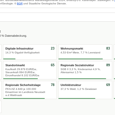
zen: Bundeswahlleiterin/BKG Wahlkreisgeometrie 2024, dl-de/by-2-0. Kartenlayer: Starkregen: ©
r/Geologie: ©
BGR
und Staatliche Geologische Dienste.
x
00 % Datenabdeckung.
23
83
Digitale Infrastruktur
Wohnungsmarkt
14,3 % Gigabit-Verfügbarkeit
4,53 €/m² Miete, 7,7 % Leerstand
65
89
Standortmarkt
Regionale Sozialstruktur
Kaufkraft 29.879 EUR/Ew.,
SGB II 3,3 %, Kinderarmut 4,9 %,
Steuerkraft 894 EUR/Ew.,
Altersarmut 1,5 %
Einzelhandel 8.102 EUR/Ew.
78
69
Regionale Sicherheitslage
Umfeldstruktur
PKS-HZ 4.849 je 100.000
37,3 % Wald, 1,2 % Gewässer
Einwohner im Landkreis Neustadt
a.d.Waldnaab