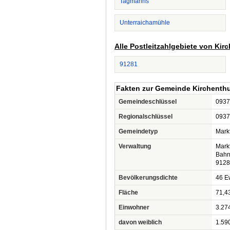
Tagmanns
Unterraichamühle
Alle Postleitzahlgebiete von Ki
91281
Fakten zur Gemeinde Kirchent
Gemeindeschlüssel
0937
Regionalschlüssel
0937
Gemeindetyp
Mark
Verwaltung
Mark
Bahnh
9128
Bevölkerungsdichte
46 Ew
Fläche
71,4
Einwohner
3.27
davon weiblich
1.59