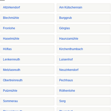
Altzirkendorf
Am Kütschenrain
Blechmühle
Burggrub
Fronlohe
Görglas
Haselmühle
Haunzamühle
Höflas
Kirchenthumbach
Lenkenreuth
Luisenhof
Metzlasreuth
Neuzirkendorf
Obertreinreuth
Pechhaus
Putzmühle
Röthenlohe
Sommerau
Sorg