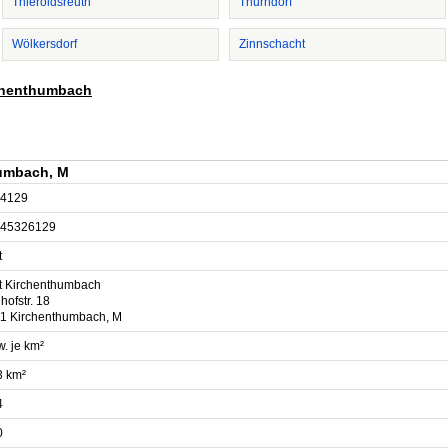
Thieroldsreuth
Thurndorf
Wölkersdorf
Zinnschacht
rchenthumbach
humbach, M
4129
45326129
t
t Kirchenthumbach
ofstr. 18
1 Kirchenthumbach, M
. je km²
3 km²
4
0