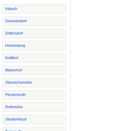
Asbach
Dammelsdorf
Göttersdorf
Heinersberg
Knittlhof
Metzenhof
Oberaichamühle
Penzenreuth
Rothmühle
Straßenhäusl