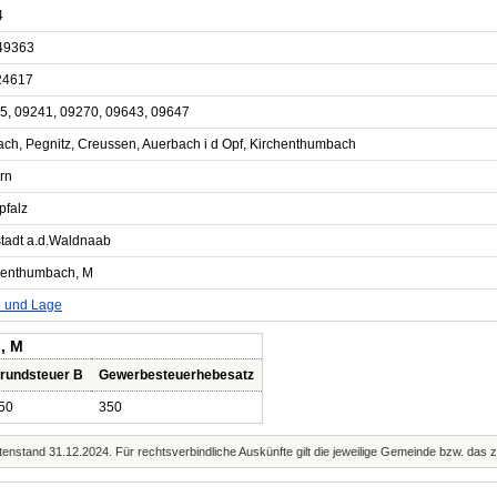
4
49363
24617
5, 09241, 09270, 09643, 09647
ach, Pegnitz, Creussen, Auerbach i d Opf, Kirchenthumbach
rn
pfalz
tadt a.d.Waldnaab
henthumbach, M
e und Lage
, M
rundsteuer B
Gewerbesteuerhebesatz
50
350
enstand 31.12.2024. Für rechtsverbindliche Auskünfte gilt die jeweilige Gemeinde bzw. das 