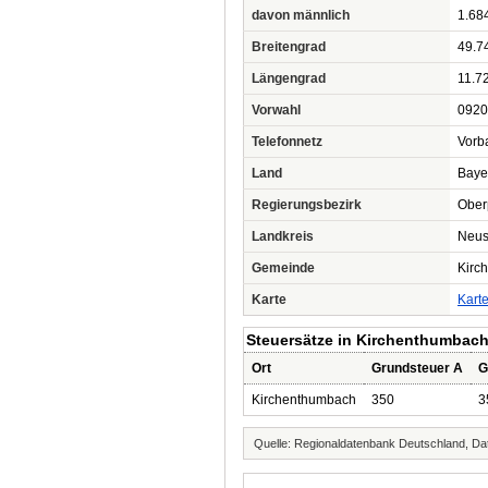
davon männlich
1.68
Breitengrad
49.7
Längengrad
11.7
Vorwahl
0920
Telefonnetz
Vorb
Land
Baye
Regierungsbezirk
Ober
Landkreis
Neus
Gemeinde
Kirc
Karte
Kart
Steuersätze in Kirchenthumbach
Ort
Grundsteuer A
G
Kirchenthumbach
350
3
Quelle: Regionaldatenbank Deutschland, Dat