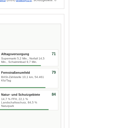
BKG
(2026)
dl-de/by-2-0
; Schutzgebiete: ©
71
Alltagsversorgung
Supermarkt 5,2 Min., Notfall 14,5
Min., Schwimmbad 9,7 Min.
79
Fernstraßenumfeld
BASt-Zählstelle 10,1 km, 54.461
Kfz/Tag
84
Natur- und Schutzgebiete
14,7 % FFH, 22,1 %
Landschaftsschutz, 84,5 %
Naturpark