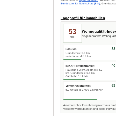
Kartendaten ©
OpenStreetMap
. Weitere Gren
Bundesamt für Naturschutz (BfN)
; Grundwasse
Lageprofil für Immobilien
53
Wohnqualität-Inde
eingeschränkte Wohnquali
/100
33
Schulen
Grundschule 6,6 km,
weiterführend 6,6 km
40
INKAR-Erreichbarkeit
Hausarzt 6,2 km, Apotheke 6,2
km, Grundschule 5,5 km,
Autobahn 15,6 Min.
63
Verkehrssicherheit
5,0 Unfälle je 1.000 Einwohner
Automatischer Orientierungswert aus amtl
Verkehrswertgutachten und keine individue