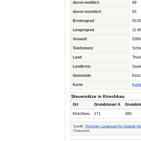
davon weiblich
99
davon männlich
92
Breitengrad
50.6
Längengrad
11.8
Vorwahl
0366
Telefonnetz
Schl
Land
Thür
Landkreis
Saal
Gemeinde
Kirs
Karte
Kart
Steuersätze in Kirschkau
Ort
Grundsteuer A
Grundst
Kirschkau
271
389
Quelle:
Thüringer Landesamt für Statistik 
Finanzamt.