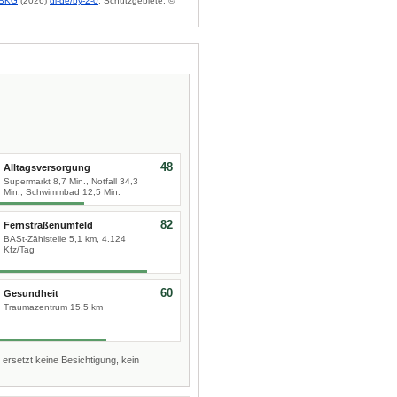
BKG
(2026)
dl-de/by-2-0
; Schutzgebiete: ©
48
Alltagsversorgung
Supermarkt 8,7 Min., Notfall 34,3
Min., Schwimmbad 12,5 Min.
82
Fernstraßenumfeld
BASt-Zählstelle 5,1 km, 4.124
Kfz/Tag
60
Gesundheit
Traumazentrum 15,5 km
 ersetzt keine Besichtigung, kein