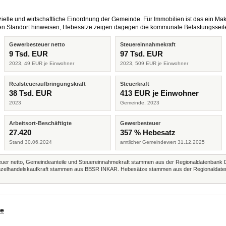
elle und wirtschaftliche Einordnung der Gemeinde. Für Immobilien ist das ein Mak
eren Standort hinweisen, Hebesätze zeigen dagegen die kommunale Belastungsseit
Gewerbesteuer netto
Steuereinnahmekraft
9 Tsd. EUR
97 Tsd. EUR
2023, 49 EUR je Einwohner
2023, 509 EUR je Einwohner
Realsteueraufbringungskraft
Steuerkraft
38 Tsd. EUR
413 EUR je Einwohner
2023
Gemeinde, 2023
Arbeitsort-Beschäftigte
Gewerbesteuer
27.420
357 % Hebesatz
Stand 30.06.2024
amtlicher Gemeindewert 31.12.2025
r netto, Gemeindeanteile und Steuereinnahmekraft stammen aus der Regionaldatenbank 
 Einzelhandelskaufkraft stammen aus BBSR INKAR. Hebesätze stammen aus der Regionaldate
de