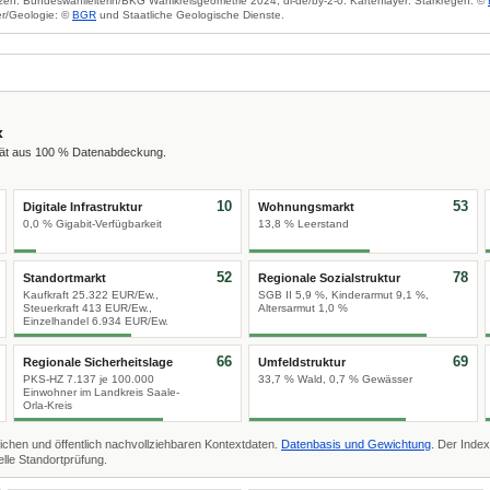
zen: Bundeswahlleiterin/BKG Wahlkreisgeometrie 2024, dl-de/by-2-0. Kartenlayer: Starkregen: ©
r/Geologie: ©
BGR
und Staatliche Geologische Dienste.
x
tät aus 100 % Datenabdeckung.
10
53
Digitale Infrastruktur
Wohnungsmarkt
0,0 % Gigabit-Verfügbarkeit
13,8 % Leerstand
52
78
Standortmarkt
Regionale Sozialstruktur
Kaufkraft 25.322 EUR/Ew.,
SGB II 5,9 %, Kinderarmut 9,1 %,
Steuerkraft 413 EUR/Ew.,
Altersarmut 1,0 %
Einzelhandel 6.934 EUR/Ew.
66
69
Regionale Sicherheitslage
Umfeldstruktur
PKS-HZ 7.137 je 100.000
33,7 % Wald, 0,7 % Gewässer
Einwohner im Landkreis Saale-
Orla-Kreis
ichen und öffentlich nachvollziehbaren Kontextdaten.
Datenbasis und Gewichtung
. Der Index
lle Standortprüfung.