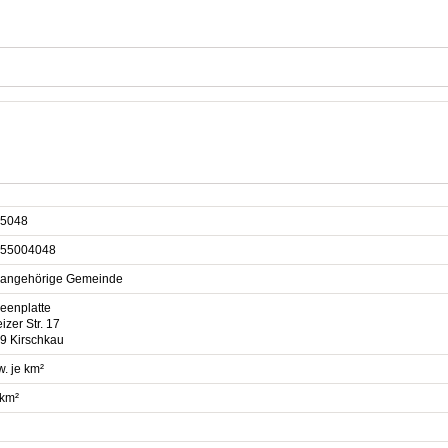
5048
55004048
sangehörige Gemeinde
eenplatte
izer Str. 17
9 Kirschkau
. je km²
 km²