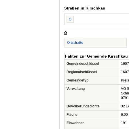
Straßen in Kirschkau
O
O
Ortsstraße
Fakten zur Gemeinde Kirschkau
Gemeindeschlüssel
1607
Regionalschlüssel
1607
Gemeindetyp
Krei
Verwaltung
VG S
Schle
0791
Bevölkerungsdichte
32 Ew
Fläche
6,00
Einwohner
191