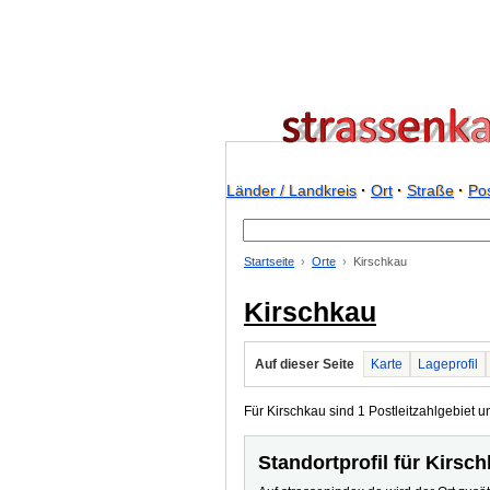
Länder / Landkreis
·
Ort
·
Straße
·
Pos
Startseite
Orte
Kirschkau
Kirschkau
Auf dieser Seite
Karte
Lageprofil
Für Kirschkau sind 1 Postleitzahlgebiet un
Standortprofil für Kirsc