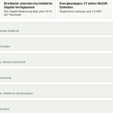
Breitband: unterdurchschnittliche
Energieanlagen: 27 aktive MaStR-
Gigabit-Verfügbarkeit
Einheiten
Die Gigabit-Abdeckung liegt unter 50 %
Registrierte Leistung rund 1,5 MW.
der Haushalte.
ionale Kaufkraft
 Schulen
, Verkehrssicherheit
ennutzung
e, Wahlkreis-Strukturdaten
struktur