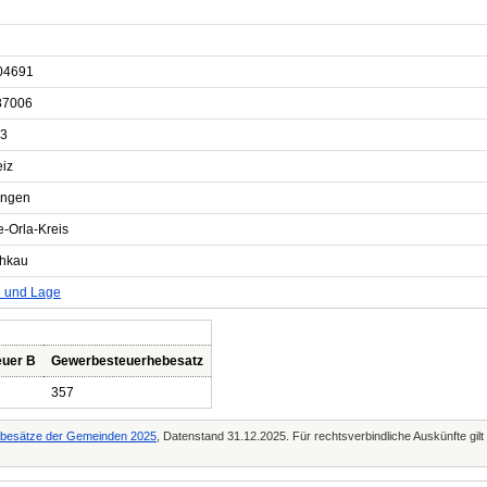
04691
87006
3
eiz
ingen
e-Orla-Kreis
chkau
e und Lage
euer B
Gewerbesteuerhebesatz
357
Hebesätze der Gemeinden 2025
, Datenstand 31.12.2025. Für rechtsverbindliche Auskünfte gil