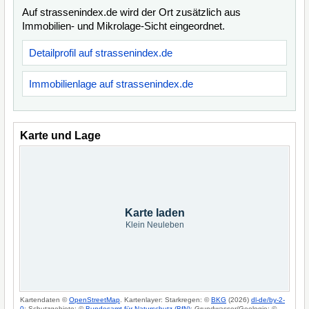
Auf strassenindex.de wird der Ort zusätzlich aus
Immobilien- und Mikrolage-Sicht eingeordnet.
Detailprofil auf strassenindex.de
Immobilienlage auf strassenindex.de
Karte und Lage
Karte laden
Klein Neuleben
Kartendaten ©
OpenStreetMap
. Kartenlayer: Starkregen: ©
BKG
(2026)
dl-de/by-2-
0
; Schutzgebiete: ©
Bundesamt für Naturschutz (BfN)
; Grundwasser/Geologie: ©