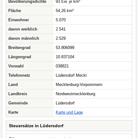
Bevölkerungsdichte
93 Ew. je km²
Fläche
54,26 km²
Einwohner
5.070
davon weiblich
2.541
davon männlich
2.529
Breitengrad
53.806099
Längengrad
10.837104
Vorwahl
038821
Telefonnetz
Lüdersdorf Meckl
Land
Mecklenburg-Vorpommern
Landkreis
Nordwestmecklenburg
Gemeinde
Lüdersdorf
Karte
Karte und Lage
Steuersätze in Lüdersdorf