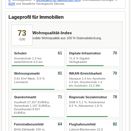
BGR
und Staatliche Geologische Dienste.
Lageprofil für Immobilien
73
Wohnqualität-Index
solide Wohnqualität aus 100 % Datenabdeckung.
/100
61
70
Schulen
Digitale Infrastruktur
Grundschule 1,5 km,
71,6 % Gigabit-
weiterführend 4,0 km
Verfügbarkeit
81
70
Wohnungsmarkt
INKAR-Erreichbarkeit
5,91 €/m² Miete, 5,5 %
Hausarzt 1,4 km, Apotheke
Leerstand
2,0 km, Grundschule 1,4
km, Autobahn 13,2 Min.
71
78
Standortmarkt
Regionale Sozialstruktur
Kaufkraft 27.307 EUR/Ew.,
SGB II 5,1 %, Kinderarmut
Steuerkraft 1.167 EUR/Ew.,
8,5 %, Altersarmut 1,8 %
Einzelhandel 8.827
EUR/Ew.
64
82
Fernstraßenumfeld
Flughafenumfeld
BASt-Zählstelle 100 m,
Lübeck-Blankensee 22,0