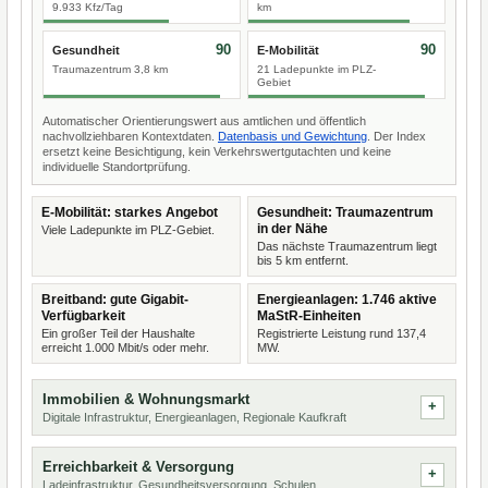
9.933 Kfz/Tag
km
90
90
Gesundheit
E-Mobilität
Traumazentrum 3,8 km
21 Ladepunkte im PLZ-
Gebiet
Automatischer Orientierungswert aus amtlichen und öffentlich
nachvollziehbaren Kontextdaten.
Datenbasis und Gewichtung
. Der Index
ersetzt keine Besichtigung, kein Verkehrswertgutachten und keine
individuelle Standortprüfung.
E-Mobilität: starkes Angebot
Gesundheit: Traumazentrum
in der Nähe
Viele Ladepunkte im PLZ-Gebiet.
Das nächste Traumazentrum liegt
bis 5 km entfernt.
Breitband: gute Gigabit-
Energieanlagen: 1.746 aktive
Verfügbarkeit
MaStR-Einheiten
Ein großer Teil der Haushalte
Registrierte Leistung rund 137,4
erreicht 1.000 Mbit/s oder mehr.
MW.
Immobilien & Wohnungsmarkt
Digitale Infrastruktur, Energieanlagen, Regionale Kaufkraft
Erreichbarkeit & Versorgung
Ladeinfrastruktur, Gesundheitsversorgung, Schulen