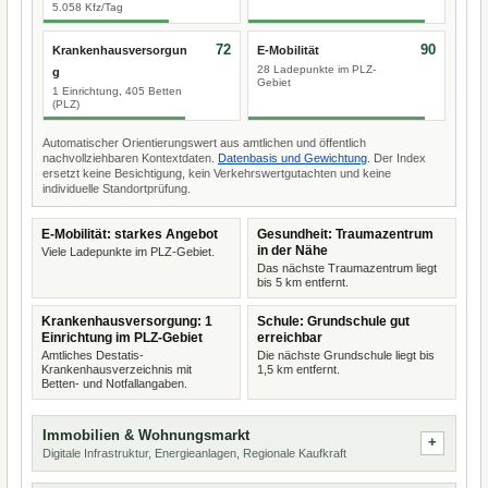
5.058 Kfz/Tag
72
90
Krankenhausversorgun
E-Mobilität
28 Ladepunkte im PLZ-
g
Gebiet
1 Einrichtung, 405 Betten
(PLZ)
Automatischer Orientierungswert aus amtlichen und öffentlich
nachvollziehbaren Kontextdaten.
Datenbasis und Gewichtung
. Der Index
ersetzt keine Besichtigung, kein Verkehrswertgutachten und keine
individuelle Standortprüfung.
E-Mobilität: starkes Angebot
Gesundheit: Traumazentrum
in der Nähe
Viele Ladepunkte im PLZ-Gebiet.
Das nächste Traumazentrum liegt
bis 5 km entfernt.
Krankenhausversorgung: 1
Schule: Grundschule gut
Einrichtung im PLZ-Gebiet
erreichbar
Amtliches Destatis-
Die nächste Grundschule liegt bis
Krankenhausverzeichnis mit
1,5 km entfernt.
Betten- und Notfallangaben.
Immobilien & Wohnungsmarkt
Digitale Infrastruktur, Energieanlagen, Regionale Kaufkraft