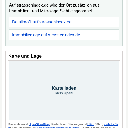
Auf strassenindex.de wird der Ort zusätzlich aus
Immobilien- und Mikrolage-Sicht eingeordnet.
Detailprofil auf strassenindex.de
Immobilienlage auf strassenindex.de
Karte und Lage
Karte laden
Klein Upahl
Kartendaten ©
OpenStreetMap
. Kartenlayer: Starkregen: ©
BKG
(2026)
dl-de/by-2-
0
; Schutzgebiete: ©
Bundesamt für Naturschutz (BfN)
; Grundwasser/Geologie: ©