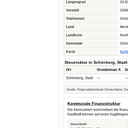
Längengrad
10.9
Vorwahl
0388
Telefonnetz
Schö
Land
Meck
Landkreis
Nord
Gemeinde
Schö
Karte
Kart
Steuersätze in Schönberg, Stadt
Ort
Grundsteuer A
G
Schönberg, Stadt
—
Quelle: Regionaldatenbank Deutschland, Dat
Kommunale Finanzstruktur
Die Kennzahlen beschreiben die finanzi
Kaufkraft können auf einen tragfähig
Steuerkraft