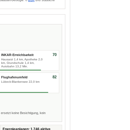
dwasser/Geologie: ©
BGR
und Staatliche
70
INKAR-Erreichbarkeit
Hausarzt 1,4 km, Apotheke 2,0
km, Grundschule 1,4 km,
Autobahn 13,2 Min.
82
Flughafenumfeld
Lübeck-Blankensee 22,0 km
 ersetzt keine Besichtigung, kein
Energieanlagen: 1.746 aktive