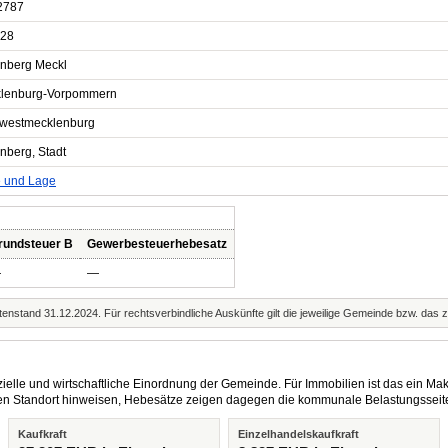
2787
28
nberg Meckl
lenburg-Vorpommern
westmecklenburg
nberg, Stadt
e und Lage
rundsteuer B
Gewerbesteuerhebesatz
—
—
enstand 31.12.2024. Für rechtsverbindliche Auskünfte gilt die jeweilige Gemeinde bzw. das 
elle und wirtschaftliche Einordnung der Gemeinde. Für Immobilien ist das ein Mak
eren Standort hinweisen, Hebesätze zeigen dagegen die kommunale Belastungsseit
Kaufkraft
Einzelhandelskaufkraft