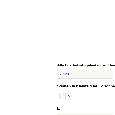
Alle Postleitzahlgebiete von Kle
23923
Straßen in Kleinfeld bei Schönb
D
S
D