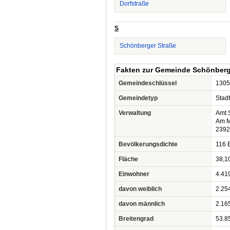
Dorfstraße
S
Schönberger Straße
Fakten zur Gemeinde Schönberg
Gemeindeschlüssel
1305
Gemeindetyp
Stadt
Verwaltung
Amt 
Am M
2392
Bevölkerungsdichte
116 E
Fläche
38,1
Einwohner
4.41
davon weiblich
2.25
davon männlich
2.16
Breitengrad
53.8