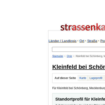
Länder / Landkreis
·
Ort
·
Straße
·
Pos
Startseite
Orte
Kleinfeld bei Schönberg,
Kleinfeld bei Sch
Auf dieser Seite
Karte
Lageprofil
Für Kleinfeld bei Schönberg, Mecklenburg 
Standortprofil für Klein