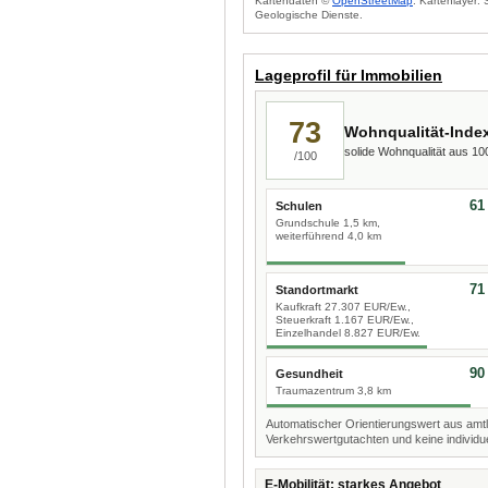
Kartendaten ©
OpenStreetMap
. Kartenlayer:
Geologische Dienste.
Lageprofil für Immobilien
73
Wohnqualität-Inde
solide Wohnqualität aus 1
/100
61
Schulen
Grundschule 1,5 km,
weiterführend 4,0 km
71
Standortmarkt
Kaufkraft 27.307 EUR/Ew.,
Steuerkraft 1.167 EUR/Ew.,
Einzelhandel 8.827 EUR/Ew.
90
Gesundheit
Traumazentrum 3,8 km
Automatischer Orientierungswert aus amtl
Verkehrswertgutachten und keine individue
E-Mobilität: starkes Angebot