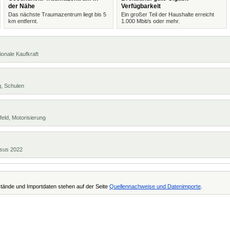
der Nähe
Verfügbarkeit
Das nächste Traumazentrum liegt bis 5
Ein großer Teil der Haushalte erreicht
km entfernt.
1.000 Mbit/s oder mehr.
ionale Kaufkraft
g, Schulen
eld, Motorisierung
ensus 2022
tände und Importdaten stehen auf der Seite
Quellennachweise und Datenimporte
.