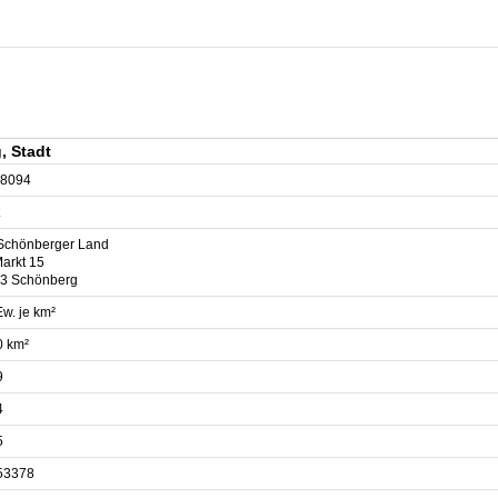
, Stadt
8094
Schönberger Land
arkt 15
3 Schönberg
w. je km²
0 km²
9
4
5
53378