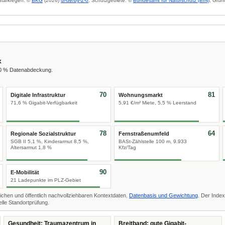
 Starkregen: ©
BKG
(2026)
dl-de/by-2-0
; Schutzgebiete: ©
Bundesamt für Naturschutz (BfN)
; Grun
x
00 % Datenabdeckung.
70
81
Digitale Infrastruktur
Wohnungsmarkt
71,6 % Gigabit-Verfügbarkeit
5,91 €/m² Miete, 5,5 % Leerstand
78
64
Regionale Sozialstruktur
Fernstraßenumfeld
SGB II 5,1 %, Kinderarmut 8,5 %,
BASt-Zählstelle 100 m, 9.933
Altersarmut 1,8 %
Kfz/Tag
90
E-Mobilität
21 Ladepunkte im PLZ-Gebiet
ichen und öffentlich nachvollziehbaren Kontextdaten.
Datenbasis und Gewichtung
. Der Index
lle Standortprüfung.
Gesundheit: Traumazentrum in
Breitband: gute Gigabit-