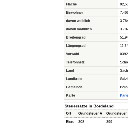
Fläche
92,5
Einwohner
7.46
davon weiblich
3.76
davon männlich
3.70
Breitengrad
51.9
Längengrad
11.7
Vorwahl
0392
Telefonnetz
Schö
Land
Sach
Landkreis
Salz
Gemeinde
Börd
Karte
Kart
Steuersätze in Bördeland
Ort
Grundsteuer A
Grundsteuer
Biere
308
399