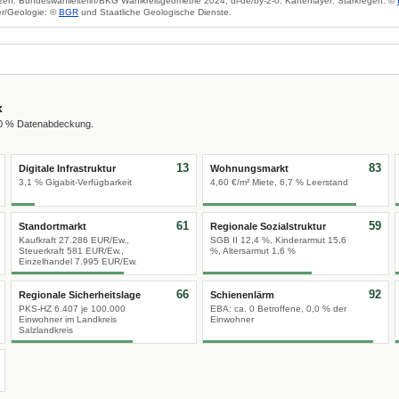
zen: Bundeswahlleiterin/BKG Wahlkreisgeometrie 2024, dl-de/by-2-0. Kartenlayer: Starkregen: ©
r/Geologie: ©
BGR
und Staatliche Geologische Dienste.
x
00 % Datenabdeckung.
13
83
Digitale Infrastruktur
Wohnungsmarkt
3,1 % Gigabit-Verfügbarkeit
4,60 €/m² Miete, 6,7 % Leerstand
61
59
Standortmarkt
Regionale Sozialstruktur
Kaufkraft 27.286 EUR/Ew.,
SGB II 12,4 %, Kinderarmut 15,6
Steuerkraft 581 EUR/Ew.,
%, Altersarmut 1,6 %
Einzelhandel 7.995 EUR/Ew.
66
92
Regionale Sicherheitslage
Schienenlärm
PKS-HZ 6.407 je 100.000
EBA: ca. 0 Betroffene, 0,0 % der
Einwohner im Landkreis
Einwohner
Salzlandkreis