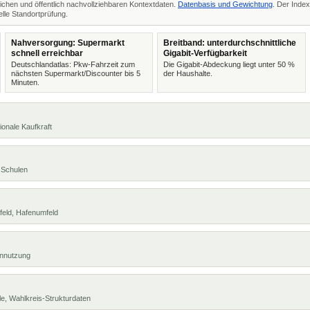
ichen und öffentlich nachvollziehbaren Kontextdaten.
Datenbasis und Gewichtung
. Der Index
lle Standortprüfung.
Nahversorgung: Supermarkt
Breitband: unterdurchschnittliche
schnell erreichbar
Gigabit-Verfügbarkeit
Deutschlandatlas: Pkw-Fahrzeit zum
Die Gigabit-Abdeckung liegt unter 50 %
nächsten Supermarkt/Discounter bis 5
der Haushalte.
Minuten.
ionale Kaufkraft
 Schulen
feld, Hafenumfeld
ennutzung
e, Wahlkreis-Strukturdaten