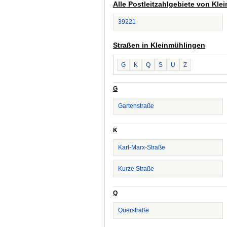
Alle Postleitzahlgebiete von Kl
39221
Straßen in Kleinmühlingen
G
K
Q
S
U
Z
G
Gartenstraße
K
Karl-Marx-Straße
Kurze Straße
Q
Querstraße