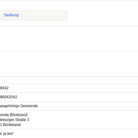
Siedlung
9042
90042042
sangehörige Gemeinde
inde Bördeland
eburger Straße 3
1 Bördeland
. je km²