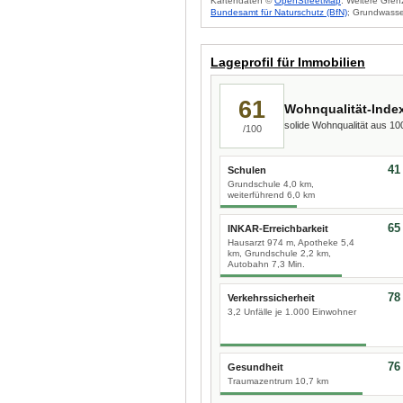
Kartendaten ©
OpenStreetMap
. Weitere Gren
Bundesamt für Naturschutz (BfN)
; Grundwasse
Lageprofil für Immobilien
61
Wohnqualität-Inde
solide Wohnqualität aus 1
/100
41
Schulen
Grundschule 4,0 km,
weiterführend 6,0 km
65
INKAR-Erreichbarkeit
Hausarzt 974 m, Apotheke 5,4
km, Grundschule 2,2 km,
Autobahn 7,3 Min.
78
Verkehrssicherheit
3,2 Unfälle je 1.000 Einwohner
76
Gesundheit
Traumazentrum 10,7 km