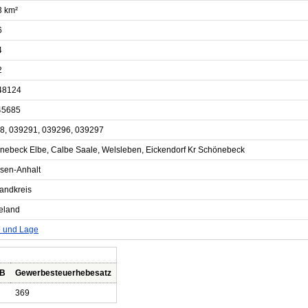
3 km²
6
4
2
48124
45685
8, 039291, 039296, 039297
nebeck Elbe, Calbe Saale, Welsleben, Eickendorf Kr Schönebeck
sen-Anhalt
landkreis
eland
e und Lage
 B
Gewerbesteuerhebesatz
369