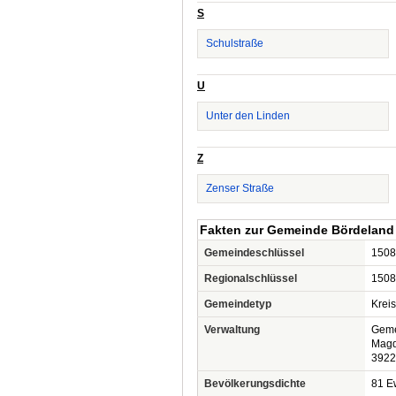
S
Schulstraße
U
Unter den Linden
Z
Zenser Straße
Fakten zur Gemeinde Bördeland
Gemeindeschlüssel
1508
Regionalschlüssel
1508
Gemeindetyp
Krei
Verwaltung
Geme
Magd
3922
Bevölkerungsdichte
81 Ew