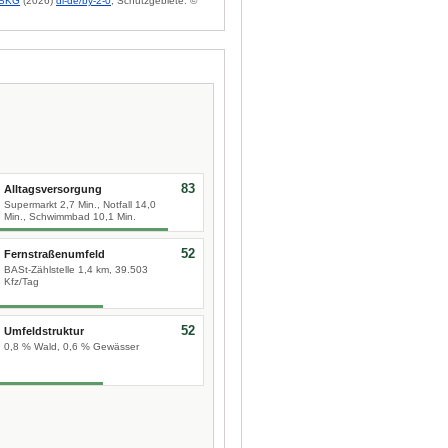
BKG
(2026)
dl-de/by-2-0
; Schutzgebiete: ©
83
Alltagsversorgung
Supermarkt 2,7 Min., Notfall 14,0
Min., Schwimmbad 10,1 Min.
52
Fernstraßenumfeld
BASt-Zählstelle 1,4 km, 39.503
Kfz/Tag
52
Umfeldstruktur
0,8 % Wald, 0,6 % Gewässer