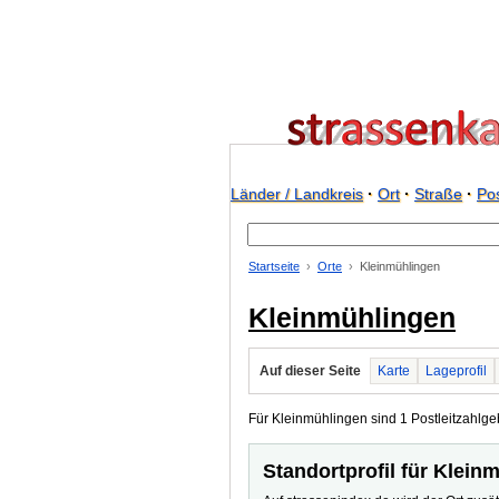
Länder / Landkreis
·
Ort
·
Straße
·
Pos
Startseite
Orte
Kleinmühlingen
Kleinmühlingen
Auf dieser Seite
Karte
Lageprofil
Für Kleinmühlingen sind 1 Postleitzahlgeb
Standortprofil für Klein