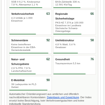
SGB II 6,2 %, Kinderarmut
BASt-Zählstelle 336 m,
7,8 %, Altersarmut 1,1 %
12.591 Kfz/Tag
63
66
Verkehrssicherheit
Regionale
4,3 Unfälle je 1.000
Sicherheitslage
Einwohner
PKS-HZ 7.374 je 100.000
Einwohner im Landkreis
Sächsische Schweiz-
Osterzgebirge
92
58
Schienenlärm
Umfeldstruktur
Keine betroffenen
4,8 % Wald, 0,4 %
Einwohner in der EBA-
Gewässer
Gemeindestatistik
62
76
Natur- und
Gesundheit
Traumazentrum 5,5 km
Schutzgebiete
2,6 % FFH, 7,9 %
Landschaftsschutz
90
E-Mobilität
39 Ladepunkte im PLZ-
Gebiet
Automatischer Orientierungswert aus amtlichen und öffentlich
nachvollziehbaren Kontextdaten.
Datenbasis und Gewichtung
. Der Index
ersetzt keine Besichtigung, kein Verkehrswertgutachten und keine
individuelle Standortprüfung.