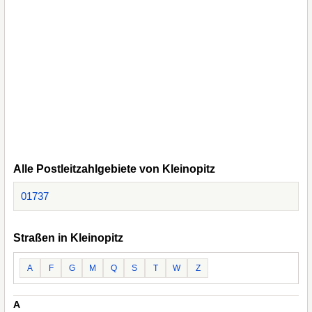
Alle Postleitzahlgebiete von Kleinopitz
01737
Straßen in Kleinopitz
A
F
G
M
Q
S
T
W
Z
A