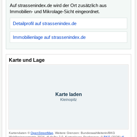
Auf strassenindex.de wird der Ort zusätzlich aus
Immobilien- und Mikrolage-Sicht eingeordnet.
Detailprofil auf strassenindex.de
Immobilienlage auf strassenindex.de
Karte und Lage
Karte laden
Kleinopitz
Kartendaten ©
OpenStreetMap
. Weitere Grenzen: Bundeswahlleiterin/BKG
Wahlkreisgeometrie 2024, dl-de/by-2-0. Kartenlayer: Starkregen: ©
BKG
(2026)
dl-