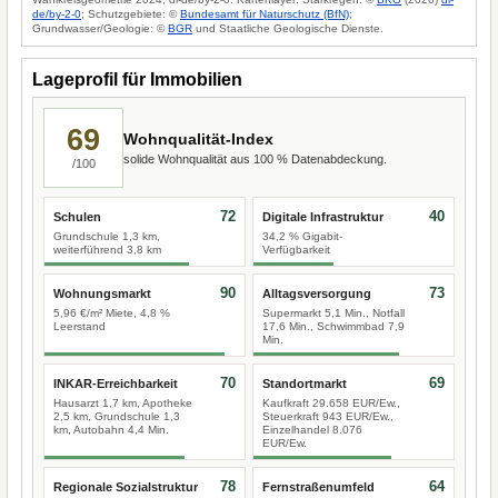
de/by-2-0
; Schutzgebiete: ©
Bundesamt für Naturschutz (BfN)
;
Grundwasser/Geologie: ©
BGR
und Staatliche Geologische Dienste.
Lageprofil für Immobilien
69
Wohnqualität-Index
solide Wohnqualität aus 100 % Datenabdeckung.
/100
72
40
Schulen
Digitale Infrastruktur
Grundschule 1,3 km,
34,2 % Gigabit-
weiterführend 3,8 km
Verfügbarkeit
90
73
Wohnungsmarkt
Alltagsversorgung
5,96 €/m² Miete, 4,8 %
Supermarkt 5,1 Min., Notfall
Leerstand
17,6 Min., Schwimmbad 7,9
Min.
70
69
INKAR-Erreichbarkeit
Standortmarkt
Hausarzt 1,7 km, Apotheke
Kaufkraft 29.658 EUR/Ew.,
2,5 km, Grundschule 1,3
Steuerkraft 943 EUR/Ew.,
km, Autobahn 4,4 Min.
Einzelhandel 8.076
EUR/Ew.
78
64
Regionale Sozialstruktur
Fernstraßenumfeld