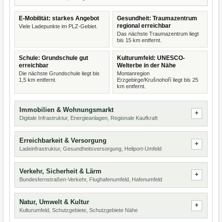
E-Mobilität: starkes Angebot
Gesundheit: Traumazentrum
regional erreichbar
Viele Ladepunkte im PLZ-Gebiet.
Das nächste Traumazentrum liegt
bis 15 km entfernt.
Schule: Grundschule gut
Kulturumfeld: UNESCO-
erreichbar
Welterbe in der Nähe
Die nächste Grundschule liegt bis
Montanregion
1,5 km entfernt.
Erzgebirge/Krušnohoří liegt bis 25
km entfernt.
Immobilien & Wohnungsmarkt
Digitale Infrastruktur, Energieanlagen, Regionale Kaufkraft
Erreichbarkeit & Versorgung
Ladeinfrastruktur, Gesundheitsversorgung, Heliport-Umfeld
Verkehr, Sicherheit & Lärm
Bundesfernstraßen-Verkehr, Flughafenumfeld, Hafenumfeld
Natur, Umwelt & Kultur
Kulturumfeld, Schutzgebiete, Schutzgebiete Nähe