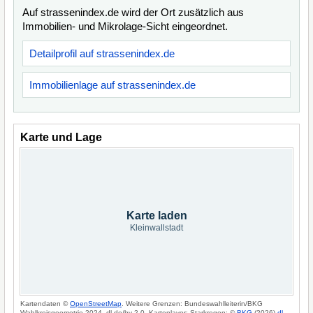
Auf strassenindex.de wird der Ort zusätzlich aus
Immobilien- und Mikrolage-Sicht eingeordnet.
Detailprofil auf strassenindex.de
Immobilienlage auf strassenindex.de
Karte und Lage
Karte laden
Kleinwallstadt
Kartendaten ©
OpenStreetMap
. Weitere Grenzen: Bundeswahlleiterin/BKG
Wahlkreisgeometrie 2024, dl-de/by-2-0. Kartenlayer: Starkregen: ©
BKG
(2026)
dl-