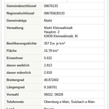
Gemeindeschlüssel
09676133
Regionalschlüssel
096765630133
Gemeindetyp
Markt
Verwaltung
Markt Kleinwallstadt
Hauptstr. 2
63839 Kleinwallstadt, M
Bevölkerungsdichte
357 Ew. je km²
Fläche
15,79 km²
Einwohner
5.632
davon weiblich
2.813
davon männlich
2.819
Breitengrad
49.872402
Längengrad
9.166761
Vorwahl
06022, 06028
Telefonnetz
Obernburg a Main, Sulzbach a Main