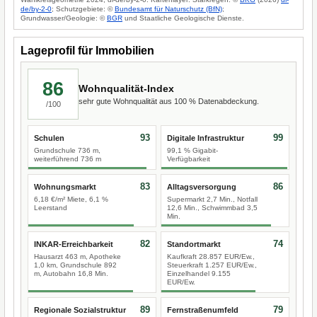
de/by-2-0
; Schutzgebiete: ©
Bundesamt für Naturschutz (BfN)
;
Grundwasser/Geologie: ©
BGR
und Staatliche Geologische Dienste.
Lageprofil für Immobilien
86
Wohnqualität-Index
sehr gute Wohnqualität aus 100 % Datenabdeckung.
/100
93
99
Schulen
Digitale Infrastruktur
Grundschule 736 m,
99,1 % Gigabit-
weiterführend 736 m
Verfügbarkeit
83
86
Wohnungsmarkt
Alltagsversorgung
6,18 €/m² Miete, 6,1 %
Supermarkt 2,7 Min., Notfall
Leerstand
12,6 Min., Schwimmbad 3,5
Min.
82
74
INKAR-Erreichbarkeit
Standortmarkt
Hausarzt 463 m, Apotheke
Kaufkraft 28.857 EUR/Ew.,
1,0 km, Grundschule 892
Steuerkraft 1.257 EUR/Ew.,
m, Autobahn 16,8 Min.
Einzelhandel 9.155
EUR/Ew.
89
79
Regionale Sozialstruktur
Fernstraßenumfeld