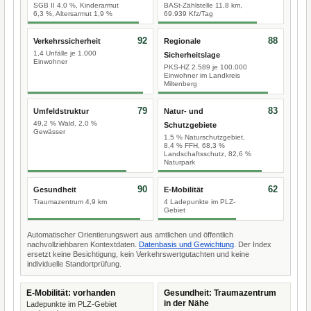
SGB II 4,0 %, Kinderarmut
BASt-Zählstelle 11,8 km,
6,3 %, Altersarmut 1,9 %
69.939 Kfz/Tag
92
88
Verkehrssicherheit
Regionale
1,4 Unfälle je 1.000
Sicherheitslage
Einwohner
PKS-HZ 2.589 je 100.000
Einwohner im Landkreis
Miltenberg
79
83
Umfeldstruktur
Natur- und
49,2 % Wald, 2,0 %
Schutzgebiete
Gewässer
1,5 % Naturschutzgebiet,
8,4 % FFH, 68,3 %
Landschaftsschutz, 82,6 %
Naturpark
90
62
Gesundheit
E-Mobilität
Traumazentrum 4,9 km
4 Ladepunkte im PLZ-
Gebiet
Automatischer Orientierungswert aus amtlichen und öffentlich
nachvollziehbaren Kontextdaten.
Datenbasis und Gewichtung
. Der Index
ersetzt keine Besichtigung, kein Verkehrswertgutachten und keine
individuelle Standortprüfung.
E-Mobilität: vorhanden
Gesundheit: Traumazentrum
in der Nähe
Ladepunkte im PLZ-Gebiet