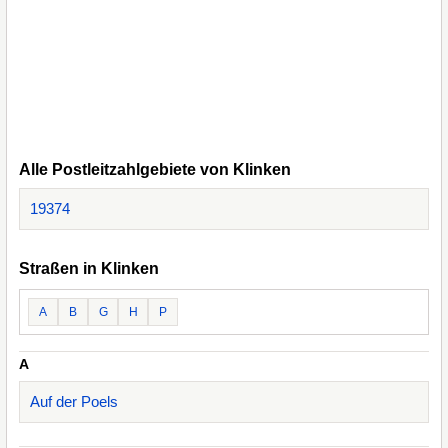
Alle Postleitzahlgebiete von Klinken
19374
Straßen in Klinken
A
B
G
H
P
A
Auf der Poels