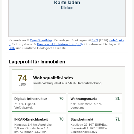
Karte laden
Klinken
Kartendaten ©
OpenStreetMap
. Kartenlayer: Starkregen: ©
BKG
(2026)
dl-de/by-2-
0
; Schutzgebiete: ©
Bundesamt für Naturschutz (BfN)
; Grundwasser/Geologie: ©
BGR
und Staatliche Geologische Dienste.
Lageprofil für Immobilien
74
Wohnqualität-Index
solide Wohnqualität aus 56 % Datenabdeckung.
/100
70
81
Digitale Infrastruktur
Wohnungsmarkt
71,6 % Gigabit-
5,91 €/m² Miete, 5,5 %
Verfügbarkeit
Leerstand
70
71
INKAR-Erreichbarkeit
Standortmarkt
Hausarzt 1,4 km, Apotheke
Kaufkraft 27.307 EUR/Ew.,
2,0 km, Grundschule 1,4
Steuerkraft 1.167 EUR/Ew.,
km, Autobahn 13,2 Min.
Einzelhandel 8.827