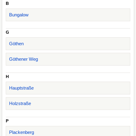
B
Bungalow
G
Göthen
Göthener Weg
H
Hauptstraße
Holzstraße
P
Plackenberg