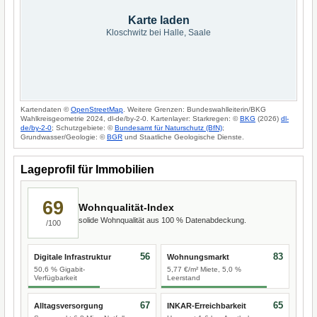
Karte laden
Kloschwitz bei Halle, Saale
Kartendaten ©
OpenStreetMap
. Weitere Grenzen: Bundeswahlleiterin/BKG
Wahlkreisgeometrie 2024, dl-de/by-2-0. Kartenlayer: Starkregen: ©
BKG
(2026)
dl-
de/by-2-0
; Schutzgebiete: ©
Bundesamt für Naturschutz (BfN)
;
Grundwasser/Geologie: ©
BGR
und Staatliche Geologische Dienste.
Lageprofil für Immobilien
69
Wohnqualität-Index
solide Wohnqualität aus 100 % Datenabdeckung.
/100
56
83
Digitale Infrastruktur
Wohnungsmarkt
50,6 % Gigabit-
5,77 €/m² Miete, 5,0 %
Verfügbarkeit
Leerstand
67
65
Alltagsversorgung
INKAR-Erreichbarkeit