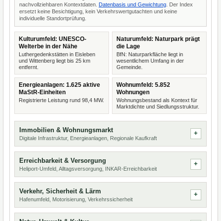
nachvollziehbaren Kontextdaten.
Datenbasis und Gewichtung
. Der Index
ersetzt keine Besichtigung, kein Verkehrswertgutachten und keine
individuelle Standortprüfung.
Kulturumfeld: UNESCO-
Naturumfeld: Naturpark prägt
Welterbe in der Nähe
die Lage
Luthergedenkstätten in Eisleben
BfN: Naturparkfläche liegt in
und Wittenberg liegt bis 25 km
wesentlichem Umfang in der
entfernt.
Gemeinde.
Energieanlagen: 1.625 aktive
Wohnumfeld: 5.852
MaStR-Einheiten
Wohnungen
Registrierte Leistung rund 98,4 MW.
Wohnungsbestand als Kontext für
Marktdichte und Siedlungsstruktur.
Immobilien & Wohnungsmarkt
Digitale Infrastruktur, Energieanlagen, Regionale Kaufkraft
Erreichbarkeit & Versorgung
Heliport-Umfeld, Alltagsversorgung, INKAR-Erreichbarkeit
Verkehr, Sicherheit & Lärm
Hafenumfeld, Motorisierung, Verkehrssicherheit