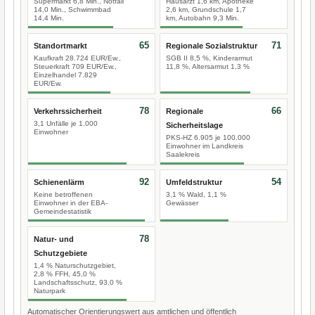
Supermarkt 6,8 Min., Notfall
Hausarzt 1,6 km, Apotheke
14,0 Min., Schwimmbad
2,6 km, Grundschule 1,7
14,4 Min.
km, Autobahn 9,3 Min.
65
71
Standortmarkt
Regionale Sozialstruktur
Kaufkraft 28.724 EUR/Ew.,
SGB II 8,5 %, Kinderarmut
Steuerkraft 709 EUR/Ew.,
11,8 %, Altersarmut 1,3 %
Einzelhandel 7.829
EUR/Ew.
78
66
Verkehrssicherheit
Regionale
3,1 Unfälle je 1.000
Sicherheitslage
Einwohner
PKS-HZ 6.905 je 100.000
Einwohner im Landkreis
Saalekreis
92
54
Schienenlärm
Umfeldstruktur
Keine betroffenen
3,1 % Wald, 1,1 %
Einwohner in der EBA-
Gewässer
Gemeindestatistik
78
Natur- und
Schutzgebiete
1,4 % Naturschutzgebiet,
2,8 % FFH, 45,0 %
Landschaftsschutz, 93,0 %
Naturpark
Automatischer Orientierungswert aus amtlichen und öffentlich