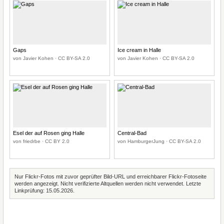
Gaps
Ice cream in Halle
von Javier Kohen · CC BY-SA 2.0
von Javier Kohen · CC BY-SA 2.0
Esel der auf Rosen ging Halle
Central-Bad
von friedrbe · CC BY 2.0
von HamburgerJung · CC BY-SA 2.0
Nur Flickr-Fotos mit zuvor geprüfter Bild-URL und erreichbarer Flickr-Fotoseite
werden angezeigt. Nicht verifizierte Altquellen werden nicht verwendet. Letzte
Linkprüfung: 15.05.2026.